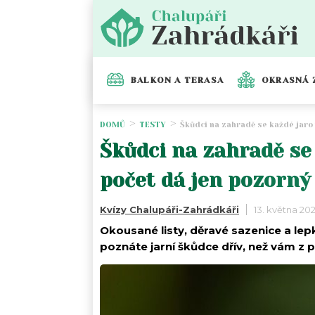
BALKON A TERASA
OKRASNÁ 
DOMŮ
TESTY
Škůdci na zahradě se každé jaro 
Škůdci na zahradě se k
počet dá jen pozorný
Kvízy Chalupáři-Zahrádkáři
13. května 20
Okousané listy, děravé sazenice a lep
poznáte jarní škůdce dřív, než vám z 