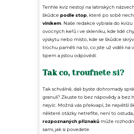
Tenhle kvíz nestojí na latinských názvech
škůdce
podle stop
, které po sobě necháv
viníkem
. Naše redakce vybrala do kvízu 
ovocných keřů i ve skleníku, kde lidé chy
výskytu nebo místo, kde se škůdce skrýv
trochu paměti na to, co jste už viděli n
tipem a jistou odpovědí.
Tak co, troufnete si?
Tak schválně, dali byste dohromady sprá
granuli? Zkuste to bez nápovědy a bez 
nejvíc. Možná vás překvapí, že největší ško
některé otázky netrefíte, není to ostuda,
rozpoznaných příznaků
může rozhodnou
sami, jak si povedete.