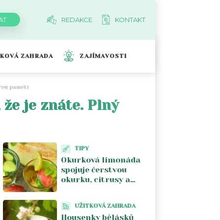
REDAKCE
KONTAKT
TKOVÁ ZAHRADA
ZAJÍMAVOSTI
brou pamětí
 že je znáte. Plný
TIPY
Okurková limonáda
spojuje čerstvou
okurku, citrusy a
bylinky bez přemíry
cukru
UŽITKOVÁ ZAHRADA
Housenky bělásků