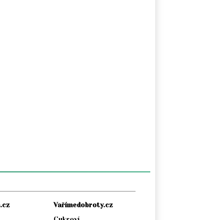
.cz
Vařímedobroty.cz
Cukroví