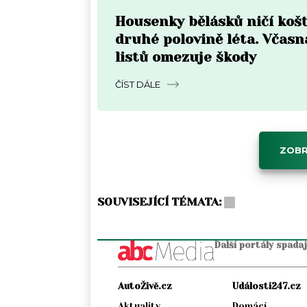
Housenky bělásků ničí košť
druhé polovině léta. Včasn
listů omezuje škody
ČÍST DÁLE
ZOBR
SOUVISEJÍCÍ TÉMATA:
Další portály spada
AutoŽivě.cz
Události247.cz
Aktuality
Domácí