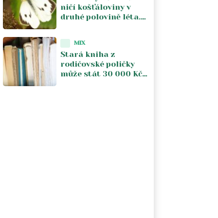
ničí košťáloviny v
druhé polovině léta.
Včasná kontrola listů
omezuje škody
MIX
Stará kniha z
rodičovské poličky
může stát 30 000 Kč.
Záleží na třech
věcech, které většina
lidí ani nekontroluje