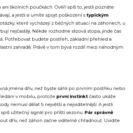
 ani školních poučkách. Ověří spíš to, jestli poznáte
ají, a jestli si umíte spojit poškození s
typickým
otázky, které vycházejí z běžných situací na záhonech, u
bují nejčastěji. Někde rozhodne slizová stopa, jinde čas
á. Potřebovat budete postřeh, základní přehled a
a vlastní zahradě. Právě v tom bývá rozdíl mezi náhodným
vná jména dřív, než byste sáhli po prvním postřiku nebo
hledání v mobilu, protože
první instinkt
často ukáže
dy nemusí dělat ti největší a nejviditelnější. A jestli
 spíš užitečný signál pro příští sezonu.
Pár správně
t dřív, než záhon začne viditelně chřadnout. Uvidíte