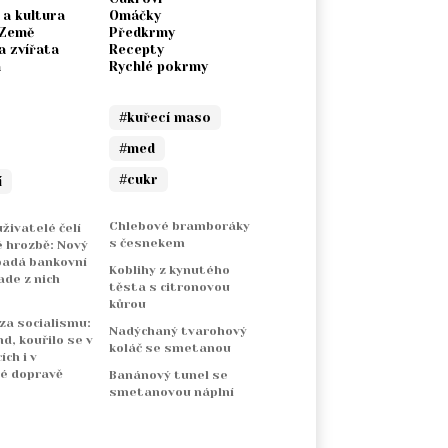
 a kultura
Omáčky
 Země
Předkrmy
a zvířata
Recepty
a
Rychlé pokrmy
#kuřecí maso
#med
#cukr
í
Chlebové bramboráky
živatelé čelí
s česnekem
 hrozbě: Nový
padá bankovní
Koblihy z kynutého
ade z nich
těsta s citronovou
kůrou
 za socialismu:
Nadýchaný tvarohový
nd, kouřilo se v
koláč se smetanou
ch i v
é dopravě
Banánový tunel se
smetanovou náplní