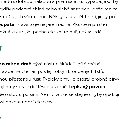
ahradu s dobrou náladou a první salát už vypadá, jako by
ejdřív podezírá chlad nebo slabé sazenice, jenže realita
v
, než si jich všimneme. Někdy jsou vidět hned, jindy po
poupata
. Právě to je na jaře zrádné. Zkuste si při čtení
Možná zjistíte, že pachatele znáte hůř, než se zdá.
u
po mírné zimě
bývá nástup škůdců ještě méně
videlně: čtenáři posílají fotky zkroucených listů,
dnou přestanou růst. Typický omyl je prostý, drobné dírky
tojí hmyz pracující těsně u země.
Lepkavý povrch
e o stopu po sání. Není divu, že se stejné chyby opakují
ysl poznat nepřítele včas.
y