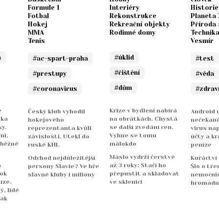
Formule 1
Interiéry
Historie
Fotbal
Rekonstrukce
Planeta
Hokej
Rekreační objekty
Příroda 
MMA
Rodinné domy
Technik
Tenis
Vesmír
n
#úklid
#ac-spart-praha
#test
#čištění
#prestupy
#věda
#dům
#coronavirus
#zdrav
e
Krize v bydlení nabírá
Český klub vyhodil
Android u
nka
na obrátkách. Chystá
hokejového
nečekané
y.
se další zvedání cen.
reprezentanta kvůli
virus na
ni,
Vyhne se tomu
závislosti. Utekl do
účty a kr
 běžné
málokdo
ruské KHL
peníze
Máslo vydrží čerstvé
Odchod nejdůležitější
Kuřáctví
a
až 3 roky: Stačí ho
persony Slavie? Ve hře
Šlo o tre
rok
přepustit a skladovat
slavné kluby i miliony
nemocnicí
íze.
ve sklenici
hromadn
ý, lidé
jak