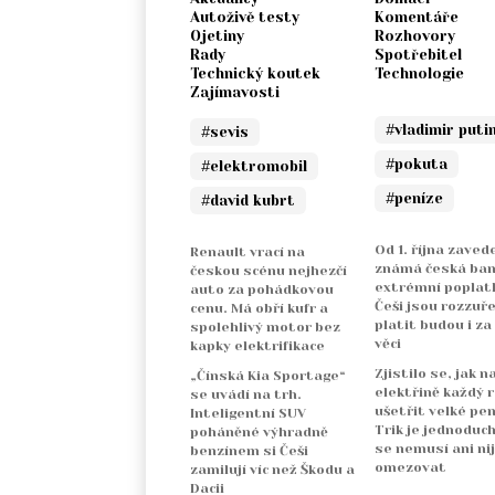
Autoživě testy
Komentáře
Ojetiny
Rozhovory
Rady
Spotřebitel
Technický koutek
Technologie
Zajímavosti
#vladimir puti
#sevis
#pokuta
#elektromobil
#peníze
#david kubrt
Od 1. října zaved
Renault vrací na
známá česká ba
českou scénu nejhezčí
extrémní poplatk
auto za pohádkovou
Češi jsou rozzuře
cenu. Má obří kufr a
platit budou i za
spolehlivý motor bez
věci
kapky elektrifikace
Zjistilo se, jak n
„Čínská Kia Sportage“
elektřině každý 
se uvádí na trh.
ušetřit velké pen
Inteligentní SUV
Trik je jednoduch
poháněné výhradně
se nemusí ani ni
benzínem si Češi
omezovat
zamilují víc než Škodu a
Dacii