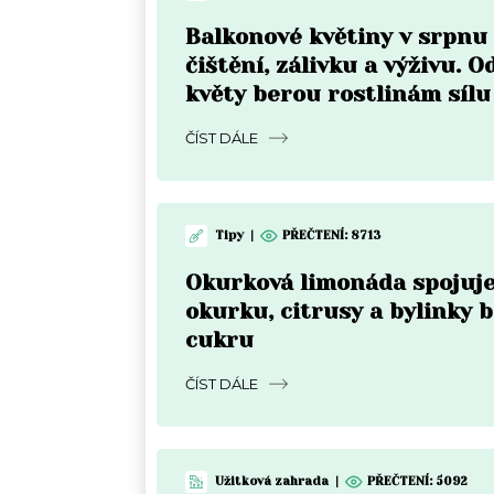
Balkonové květiny v srpnu
čištění, zálivku a výživu. O
květy berou rostlinám sílu
ČÍST DÁLE
Tipy
|
PŘEČTENÍ:
8713
Okurková limonáda spojuje
okurku, citrusy a bylinky 
cukru
ČÍST DÁLE
Užitková zahrada
|
PŘEČTENÍ:
5092