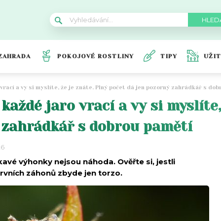
ZAHRADA
POKOJOVÉ ROSTLINY
TIPY
UŽI
vrací a vy si myslíte, že je znáte. Plný počet dá jen pozorný zahrádkář s do
aždé jaro vrací a vy si myslíte,
 zahrádkář s dobrou pamětí
26
kavé výhonky nejsou náhoda. Ověřte si, jestli
prvních záhonů zbyde jen torzo.