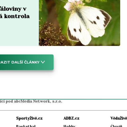
áloviny v
á kontrola
AZIT DALŠÍ ČLÁNKY
jící pod abcMedia Network, s.r.o.
SportyŽivě.cz
ADBZ.cz
VědaŽivě
Basketbal
Hobby
Člověk