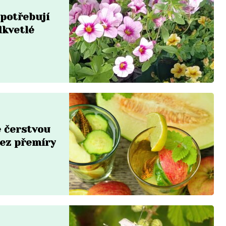
 potřebují
dkvetlé
 čerstvou
bez přemíry