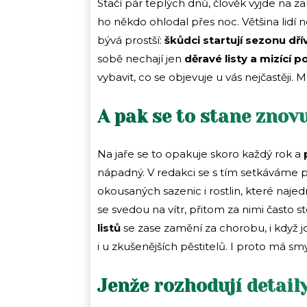
Stačí pár teplých dnů, člověk vyjde na z
ho někdo ohlodal přes noc. Většina lidí n
bývá prostší:
škůdci startují sezonu dří
sobě nechají jen
děravé listy a mizící 
vybavit, co se objevuje u vás nejčastěji. 
A pak se to stane znov
Na jaře se to opakuje skoro každý rok a
nápadný. V redakci se s tím setkáváme pra
okousaných sazenic i rostlin, které naje
se svedou na vítr, přitom za nimi často s
listů
se zase zamění za chorobu, i když jd
i u zkušenějších pěstitelů. I proto má sm
Jenže rozhodují detail