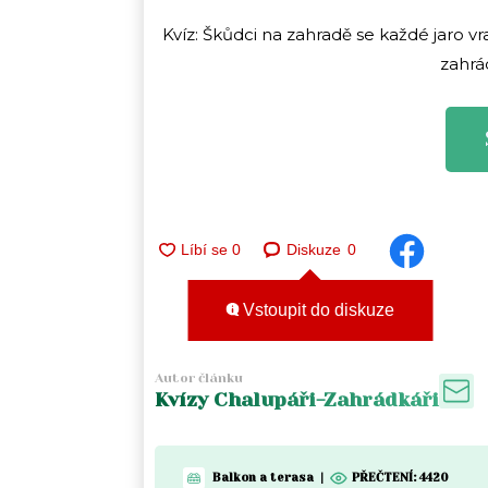
Kvíz: Škůdci na zahradě se každé jaro vra
zahrá
Diskuze
0
Vstoupit do diskuze
Autor článku
Kvízy Chalupáři-Zahrádkáři
Balkon a terasa
|
PŘEČTENÍ:
4420