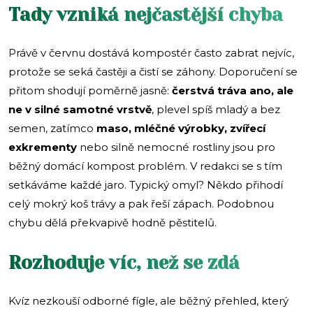
Tady vzniká nejčastější chyba
Právě v červnu dostává kompostér často zabrat nejvíc,
protože se seká častěji a čistí se záhony. Doporučení se
přitom shodují poměrně jasně:
čerstvá tráva ano, ale
ne v silné samotné vrstvě
, plevel spíš mladý a bez
semen, zatímco
maso, mléčné výrobky, zvířecí
exkrementy
nebo silně nemocné rostliny jsou pro
běžný domácí kompost problém. V redakci se s tím
setkáváme každé jaro. Typický omyl? Někdo přihodí
celý mokrý koš trávy a pak řeší zápach. Podobnou
chybu dělá překvapivě hodně pěstitelů.
Rozhoduje víc, než se zdá
Kvíz nezkouší odborné fígle, ale běžný přehled, který