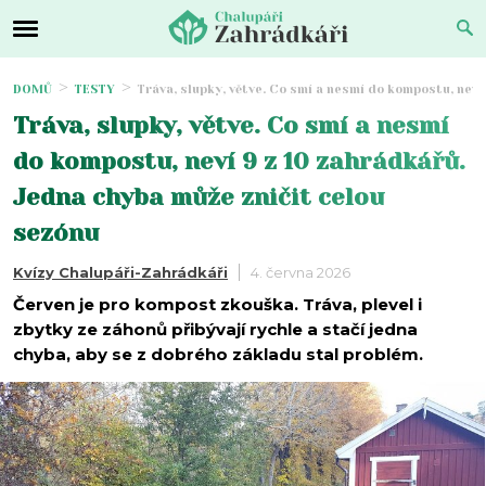
DOMŮ
TESTY
Tráva, slupky, větve. Co smí a nesmí do kompostu, neví
Tráva, slupky, větve. Co smí a nesmí
do kompostu, neví 9 z 10 zahrádkářů.
Jedna chyba může zničit celou
sezónu
Kvízy Chalupáři-Zahrádkáři
4. června 2026
Červen je pro kompost zkouška. Tráva, plevel i
zbytky ze záhonů přibývají rychle a stačí jedna
chyba, aby se z dobrého základu stal problém.