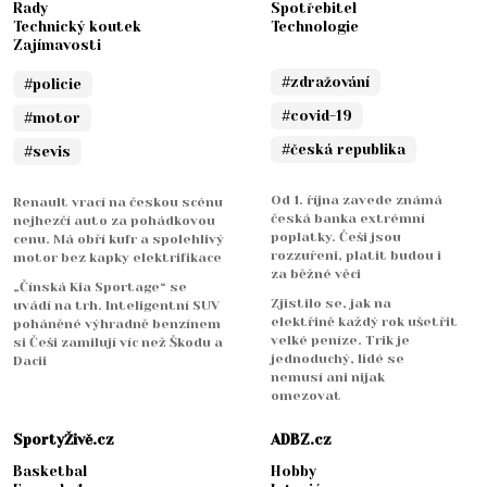
Rady
Spotřebitel
Technický koutek
Technologie
Zajímavosti
#zdražování
#policie
#covid-19
#motor
#česká republika
#sevis
Od 1. října zavede známá
Renault vrací na českou scénu
česká banka extrémní
nejhezčí auto za pohádkovou
poplatky. Češi jsou
cenu. Má obří kufr a spolehlivý
rozzuřeni, platit budou i
motor bez kapky elektrifikace
za běžné věci
„Čínská Kia Sportage“ se
Zjistilo se, jak na
uvádí na trh. Inteligentní SUV
elektřině každý rok ušetřit
poháněné výhradně benzínem
velké peníze. Trik je
si Češi zamilují víc než Škodu a
jednoduchý, lidé se
Dacii
nemusí ani nijak
omezovat
SportyŽivě.cz
ADBZ.cz
Basketbal
Hobby