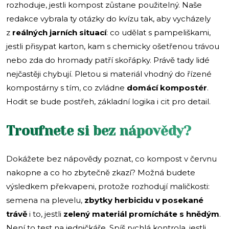
rozhoduje, jestli kompost zůstane použitelný. Naše
redakce vybrala ty otázky do kvízu tak, aby vycházely
z
reálných jarních situací
: co udělat s pampeliškami,
jestli přisypat karton, kam s chemicky ošetřenou trávou
nebo zda do hromady patří skořápky. Právě tady lidé
nejčastěji chybují. Pletou si materiál vhodný do řízené
kompostárny s tím, co zvládne
domácí kompostér
.
Hodit se bude postřeh, základní logika i cit pro detail.
Troufnete si bez nápovědy?
Dokážete bez nápovědy poznat, co kompost v červnu
nakopne a co ho zbytečně zkazí? Možná budete
výsledkem překvapeni, protože rozhodují maličkosti:
semena na plevelu,
zbytky herbicidu v posekané
trávě
i to, jestli
zelený materiál promícháte s hnědým
.
Není to test na jedničkáře. Spíš rychlá kontrola, jestli