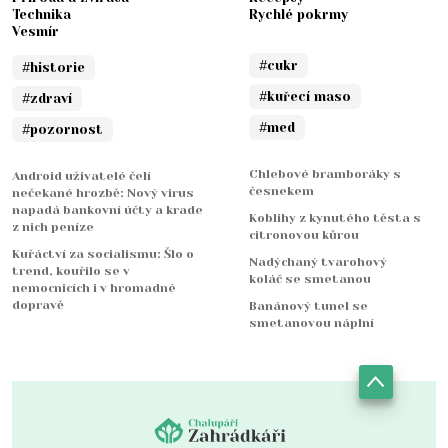
Technika
Rychlé pokrmy
Vesmír
#cukr
#historie
#kuřecí maso
#zdraví
#med
#pozornost
Chlebové bramboráky s
Android uživatelé čelí
česnekem
nečekané hrozbě: Nový virus
napadá bankovní účty a krade
Koblihy z kynutého těsta s
z nich peníze
citronovou kůrou
Kuřáctví za socialismu: Šlo o
Nadýchaný tvarohový
trend, kouřilo se v
koláč se smetanou
nemocnicích i v hromadné
dopravě
Banánový tunel se
smetanovou náplní