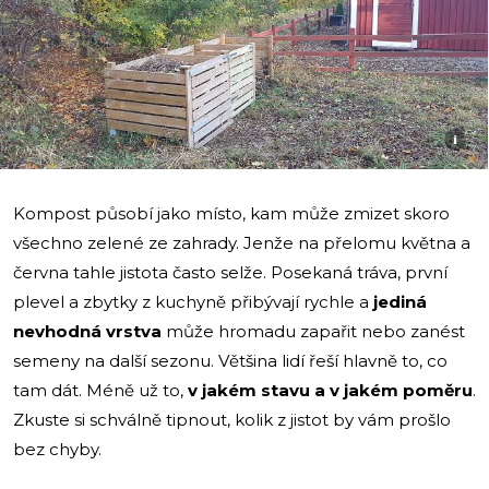
i
Kompost působí jako místo, kam může zmizet skoro
všechno zelené ze zahrady. Jenže na přelomu května a
června tahle jistota často selže. Posekaná tráva, první
plevel a zbytky z kuchyně přibývají rychle a
jediná
nevhodná vrstva
může hromadu zapařit nebo zanést
semeny na další sezonu. Většina lidí řeší hlavně to, co
tam dát. Méně už to,
v jakém stavu a v jakém poměru
.
Zkuste si schválně tipnout, kolik z jistot by vám prošlo
bez chyby.