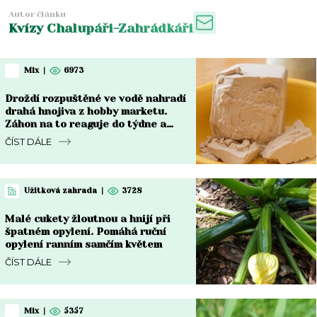
Autor článku
Kvízy Chalupáři-Zahrádkáři
Mix
|
6973
Droždí rozpuštěné ve vodě nahradí
drahá hnojiva z hobby marketu.
Záhon na to reaguje do týdne a
rozdíl je vidět pouhým okem
ČÍST DÁLE
Užitková zahrada
|
3728
Malé cukety žloutnou a hnijí při
špatném opylení. Pomáhá ruční
opylení ranním samčím květem
ČÍST DÁLE
Mix
|
5357