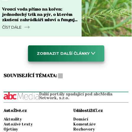
Vroucí voda přímo na kořen:
jednoduchý trik na pýr, o kterém
zkušení zahrádkáři mluví a funguje
do týdne
ČÍST DÁLE
ZOBRAZIT DALŠÍ ČLÁNKY
SOUVISEJÍCÍ TÉMATA:
Další portály spadající pod abcMedia
Network, s.r.o.
AutoŽivě.cz
Události247.cz
Aktuality
Domácí
Autoživě testy
Komentáře
Ojetiny
Rozhovory