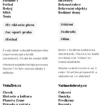
Formule 1
Interiéry
Fotbal
Rekonstrukce
Hokej
Rekreační objekty
MMA
Rodinné domy
Tenis
#čištění
#fc-viktoria-plzen
#zahrada
#ac-spart-praha
#dům
#fotbal
Krize v bydlení nabírá na
Český klub vyhodil hokejového
obrátkách. Chystá se další
reprezentanta kvůli
zvedání cen. Vyhne se
závislosti. Utekl do ruské KHL
tomu málokdo
Odchod nejdůležitější persony
Máslo vydrží čerstvé až 3
Slavie? Ve hře slavné kluby i
roky: Stačí ho přepustit a
miliony
skladovat ve sklenici
VědaŽivě.cz
Vařímedobroty.cz
Člověk
Cukroví
Historie a kultura
Omáčky
Planeta Země
Předkrmy
Příroda a zvířata
Recepty