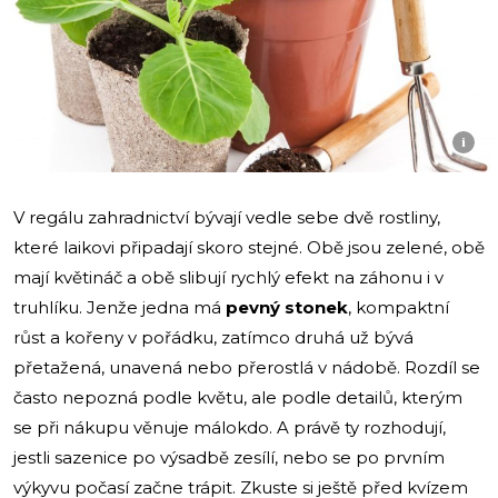
i
V regálu zahradnictví bývají vedle sebe dvě rostliny,
které laikovi připadají skoro stejné. Obě jsou zelené, obě
mají květináč a obě slibují rychlý efekt na záhonu i v
truhlíku. Jenže jedna má
pevný stonek
, kompaktní
růst a kořeny v pořádku, zatímco druhá už bývá
přetažená, unavená nebo přerostlá v nádobě. Rozdíl se
často nepozná podle květu, ale podle detailů, kterým
se při nákupu věnuje málokdo. A právě ty rozhodují,
jestli sazenice po výsadbě zesílí, nebo se po prvním
výkyvu počasí začne trápit. Zkuste si ještě před kvízem