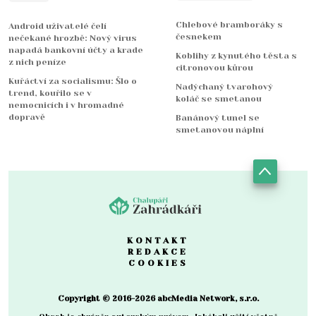
Chlebové bramboráky s
Android uživatelé čelí
česnekem
nečekané hrozbě: Nový virus
napadá bankovní účty a krade
Koblihy z kynutého těsta s
z nich peníze
citronovou kůrou
Kuřáctví za socialismu: Šlo o
Nadýchaný tvarohový
trend, kouřilo se v
koláč se smetanou
nemocnicích i v hromadné
dopravě
Banánový tunel se
smetanovou náplní
KONTAKT
REDAKCE
COOKIES
Copyright © 2016-2026 abcMedia Network, s.r.o.