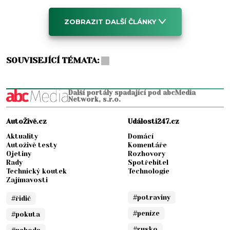
ZOBRAZIT DALŠÍ ČLÁNKY
SOUVISEJÍCÍ TÉMATA:
Další portály spadající pod abcMedia
Network, s.r.o.
AutoŽivě.cz
Události247.cz
Aktuality
Domácí
Autoživě testy
Komentáře
Ojetiny
Rozhovory
Rady
Spotřebitel
Technický koutek
Technologie
Zajímavosti
#potraviny
#řidič
#peníze
#pokuta
#rusko