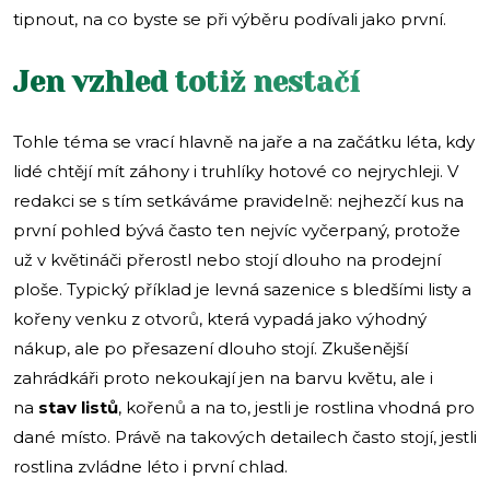
tipnout, na co byste se při výběru podívali jako první.
Jen vzhled totiž nestačí
Tohle téma se vrací hlavně na jaře a na začátku léta, kdy
lidé chtějí mít záhony i truhlíky hotové co nejrychleji. V
redakci se s tím setkáváme pravidelně: nejhezčí kus na
první pohled bývá často ten nejvíc vyčerpaný, protože
už v květináči přerostl nebo stojí dlouho na prodejní
ploše. Typický příklad je levná sazenice s bledšími listy a
kořeny venku z otvorů, která vypadá jako výhodný
nákup, ale po přesazení dlouho stojí. Zkušenější
zahrádkáři proto nekoukají jen na barvu květu, ale i
na
stav listů
, kořenů a na to, jestli je rostlina vhodná pro
dané místo. Právě na takových detailech často stojí, jestli
rostlina zvládne léto i první chlad.