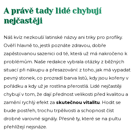
A právě tady lidé chybují
nejčastěji
Náš kvíz nezkouší latinské názvy ani triky pro profíky.
Ověří hlavně to, jestli poznáte zdravou, dobře
zapěstovanou sazenici od té, která už má nakročeno k
problémům. Naše redakce vybrala otázky z běžných
situací při nákupu a přesazování: z toho, jak má vypadat
pevný stonek, co prozradí barva listů, kdy jsou kořeny v
pořádku a kdy už je rostlina přerostlá. Lidé nejčastěji
chybují v tom, že dají přednost velikosti před kvalitou a
zamění rychlý efekt za
skutečnou vitalitu
. Hodit se
bude postřeh, trochu trpělivosti a schopnost číst
drobné varovné signály. Přesně ty, které se na pultu
přehlížejí nejsnáze.