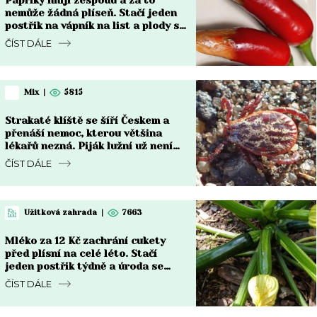
nemůže žádná plíseň. Stačí jeden
postřik na vápník na list a plody se
vzpamatují do týdne
ČÍST DÁLE
Mix
|
5815
Strakaté klíště se šíří Českem a
přenáší nemoc, kterou většina
lékařů nezná. Piják lužní už není
jen na Moravě
ČÍST DÁLE
Užitková zahrada
|
7663
Mléko za 12 Kč zachrání cukety
před plísní na celé léto. Stačí
jeden postřik týdně a úroda se
zdvojnásobí
ČÍST DÁLE