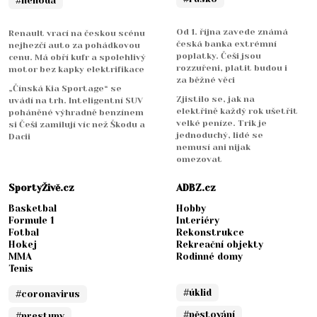
#nehoda
Od 1. října zavede známá
Renault vrací na českou scénu
česká banka extrémní
nejhezčí auto za pohádkovou
poplatky. Češi jsou
cenu. Má obří kufr a spolehlivý
rozzuřeni, platit budou i
motor bez kapky elektrifikace
za běžné věci
„Čínská Kia Sportage“ se
Zjistilo se, jak na
uvádí na trh. Inteligentní SUV
elektřině každý rok ušetřit
poháněné výhradně benzínem
velké peníze. Trik je
si Češi zamilují víc než Škodu a
jednoduchý, lidé se
Dacii
nemusí ani nijak
omezovat
SportyŽivě.cz
ADBZ.cz
Basketbal
Hobby
Formule 1
Interiéry
Fotbal
Rekonstrukce
Hokej
Rekreační objekty
MMA
Rodinné domy
Tenis
#úklid
#coronavirus
#pěstování
#prestupy