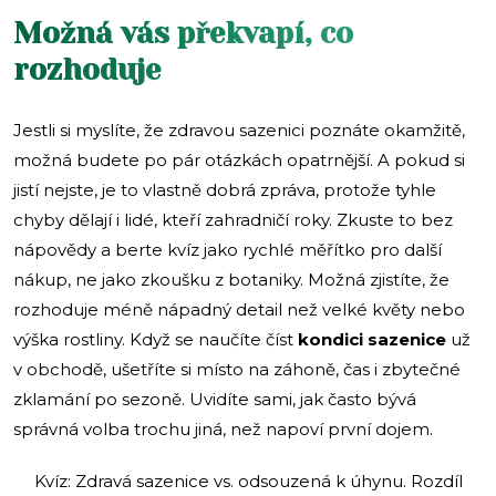
Možná vás překvapí, co
rozhoduje
Jestli si myslíte, že zdravou sazenici poznáte okamžitě,
možná budete po pár otázkách opatrnější. A pokud si
jistí nejste, je to vlastně dobrá zpráva, protože tyhle
chyby dělají i lidé, kteří zahradničí roky. Zkuste to bez
nápovědy a berte kvíz jako rychlé měřítko pro další
nákup, ne jako zkoušku z botaniky. Možná zjistíte, že
rozhoduje méně nápadný detail než velké květy nebo
výška rostliny. Když se naučíte číst
kondici sazenice
už
v obchodě, ušetříte si místo na záhoně, čas i zbytečné
zklamání po sezoně. Uvidíte sami, jak často bývá
správná volba trochu jiná, než napoví první dojem.
Kvíz: Zdravá sazenice vs. odsouzená k úhynu. Rozdíl