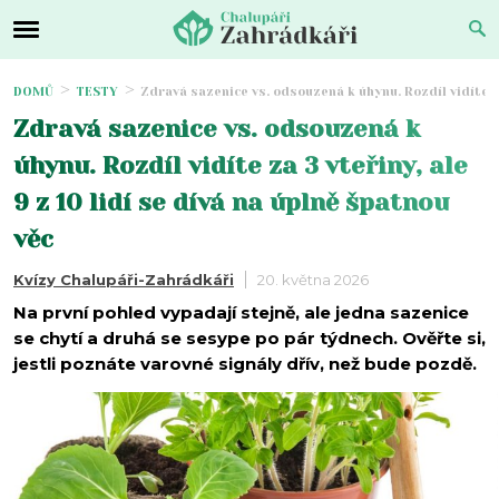
DOMŮ
TESTY
Zdravá sazenice vs. odsouzená k úhynu. Rozdíl vidíte za 
Zdravá sazenice vs. odsouzená k
úhynu. Rozdíl vidíte za 3 vteřiny, ale
9 z 10 lidí se dívá na úplně špatnou
věc
Kvízy Chalupáři-Zahrádkáři
20. května 2026
Na první pohled vypadají stejně, ale jedna sazenice
se chytí a druhá se sesype po pár týdnech. Ověřte si,
jestli poznáte varovné signály dřív, než bude pozdě.