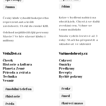
#dům
#mma
Krize v bydlení nabírá na
Český klub vyhodil hokejového
obrátkách. Chystá se další
reprezentanta kvůli
zvedání cen. Vyhne se
závislosti. Utekl do ruské KHL
tomu málokdo
Odchod nejdůležitější persony
Máslo vydrží čerstvé až 3
Slavie? Ve hře slavné kluby i
roky: Stačí ho přepustit a
miliony
skladovat ve sklenici
VědaŽivě.cz
Vařímedobroty.cz
Člověk
Cukroví
Historie a kultura
Omáčky
Planeta Země
Předkrmy
Příroda a zvířata
Recepty
Technika
Rychlé pokrmy
Vesmír
#cukr
#mobilní telefon
#med
#historie
#kuřecí maso
#věda