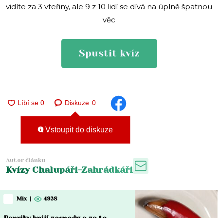
vidíte za 3 vteřiny, ale 9 z 10 lidí se dívá na úplně špatnou
věc
Spustit kvíz
Diskuze
0
Vstoupit do diskuze
Autor článku
Kvízy Chalupáři-Zahrádkáři
Mix
|
4938
Papriky hnijí zespodu a za to