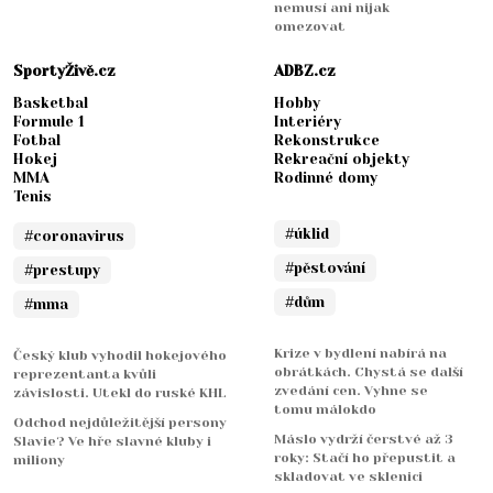
nemusí ani nijak
omezovat
SportyŽivě.cz
ADBZ.cz
Basketbal
Hobby
Formule 1
Interiéry
Fotbal
Rekonstrukce
Hokej
Rekreační objekty
MMA
Rodinné domy
Tenis
#úklid
#coronavirus
#pěstování
#prestupy
#dům
#mma
Krize v bydlení nabírá na
Český klub vyhodil hokejového
obrátkách. Chystá se další
reprezentanta kvůli
zvedání cen. Vyhne se
závislosti. Utekl do ruské KHL
tomu málokdo
Odchod nejdůležitější persony
Máslo vydrží čerstvé až 3
Slavie? Ve hře slavné kluby i
roky: Stačí ho přepustit a
miliony
skladovat ve sklenici