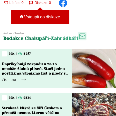
Diskuze
0
Vstoupit do diskuze
Autor článku
Redakce Chalupáři-Zahrádkáři
Mix
|
8957
Papriky hnijí zespodu a za to
nemůže žádná plíseň. Stačí jeden
postřik na vápník na list a plody se
vzpamatují do týdne
ČÍST DÁLE
Mix
|
9834
Strakaté klíště se šíří Českem a
přenáší nemoc, kterou většina