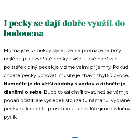
I pecky se dají dobře využít do
budoucna
Možná jste už někdy slyšeli, že na promáčené boty
nejlépe platí vyhřáté pecky z višní. Také nahřívací
polštářek plný pecek je v zimě velmi příjemný. Pokud
chcete pecky uchovat, musíte je zbavit zbytků ovoce.
Namočte je do větší nádoby s vodou a drhněte je
dlaněmi o sebe
. Bude to asi chvíli trvat, než se vám je
podaří očistit, ale výsledek stojí za tu námahu. Vyprané
pecky pak nechte proschnout a naplňte jimi bavlněný
pytlík.