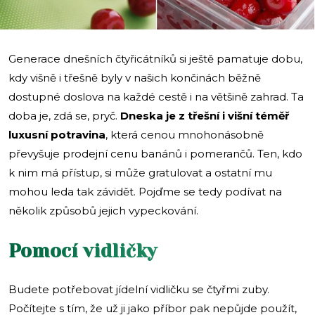
Generace dnešních čtyřicátníků si ještě pamatuje dobu,
kdy višně i třešně byly v našich končinách běžně
dostupné doslova na každé cestě i na většině zahrad. Ta
doba je, zdá se, pryč.
Dneska je z třešní i višní téměř
luxusní potravina
, která cenou mnohonásobně
převyšuje prodejní cenu banánů i pomerančů. Ten, kdo
k nim má přístup, si může gratulovat a ostatní mu
mohou leda tak závidět. Pojďme se tedy podívat na
několik způsobů jejich vypeckování.
Pomocí vidličky
Budete potřebovat jídelní vidličku se čtyřmi zuby.
Počítejte s tím, že už ji jako příbor pak nepůjde použít,