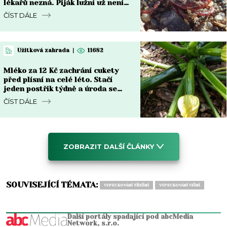
lékařů nezná. Piják lužní už není
jen na Moravě
ČÍST DÁLE
Užitková zahrada
|
11682
Mléko za 12 Kč zachrání cukety
před plísní na celé léto. Stačí
jeden postřik týdně a úroda se
zdvojnásobí
ČÍST DÁLE
ZOBRAZIT DALŠÍ ČLÁNKY
SOUVISEJÍCÍ TÉMATA:
VYPECKOVÁNÍ TŘEŠNÍ
VYPECKOVÁNÍ VIŠNÍ
Další portály spadající pod abcMedia
Network, s.r.o.