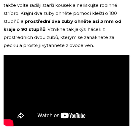
takže volte raději starší kousek a neriskujte rodinné
stříbro. Krajní dva zuby ohněte pomocí kleští o 180
stupňů a
prostřední dva zuby ohněte asi 5 mm od
kraje o 90 stupňů
. Vznikne tak jakýsi háček z
prostředních dvou zubů, kterým se zaháknete za
pecku a prostě ji vytáhnete z ovoce ven.