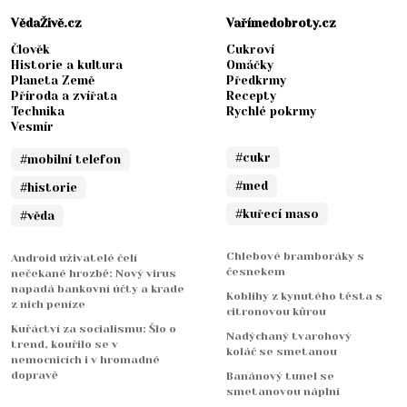
VědaŽivě.cz
Vařímedobroty.cz
Člověk
Cukroví
Historie a kultura
Omáčky
Planeta Země
Předkrmy
Příroda a zvířata
Recepty
Technika
Rychlé pokrmy
Vesmír
#cukr
#mobilní telefon
#med
#historie
#kuřecí maso
#věda
Chlebové bramboráky s
Android uživatelé čelí
česnekem
nečekané hrozbě: Nový virus
napadá bankovní účty a krade
Koblihy z kynutého těsta s
z nich peníze
citronovou kůrou
Kuřáctví za socialismu: Šlo o
Nadýchaný tvarohový
trend, kouřilo se v
koláč se smetanou
nemocnicích i v hromadné
dopravě
Banánový tunel se
smetanovou náplní