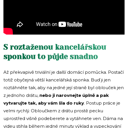
S roztaženou kancelářskou
sponkou to půjde snadno
Až překvapivě triviální je další domácí pomůcka. Postačí
totiž obyčejná větší kancelářská sponka. Buď ji jen
roztáhněte tak, aby na jedné její straně byl oblouček jen
z jednoho drátu,
nebo ji narovnejte úplně a pak
vytvarujte tak, aby vám šla do ruky
. Postup práce je
velmi rychlý. Obloučkem z drátu prostě pecku
uprostřed višně podeberete a vytáhnete ven. Dáma na
videu stihla během jedné minuty výklad a vypeckování