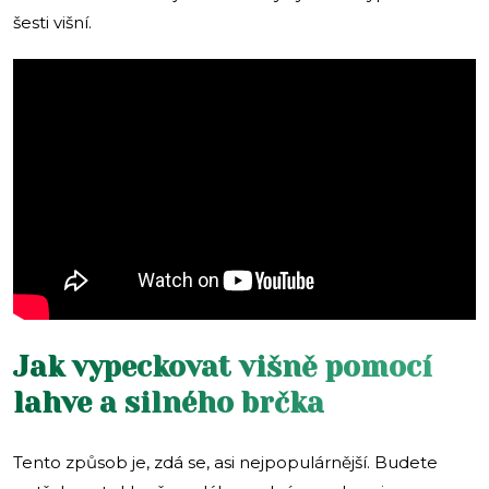
šesti višní.
Jak vypeckovat višně pomocí
lahve a silného brčka
Tento způsob je, zdá se, asi nejpopulárnější. Budete