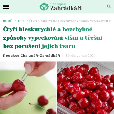
DOMŮ
TIPY
Čtyři bleskurychlé a bezchybné způsoby vypeckování višní
Čtyři bleskurychlé a bezchybné
způsoby vypeckování višní a třešní
bez porušení jejich tvaru
Redakce Chalupáři-Zahrádkáři
30. července 2021