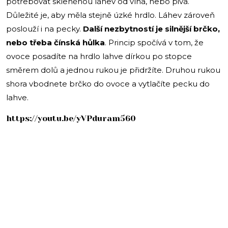
potřebovat skleněnou láhev od vína, nebo piva.
Důležité je, aby měla stejně úzké hrdlo. Láhev zároveň
poslouží i na pecky.
Další nezbytností je silnější brčko,
nebo třeba čínská hůlka
. Princip spočívá v tom, že
ovoce posadíte na hrdlo lahve dírkou po stopce
směrem dolů a jednou rukou je přidržíte. Druhou rukou
shora vbodnete brčko do ovoce a vytlačíte pecku do
lahve.
https://youtu.be/yVPduram560