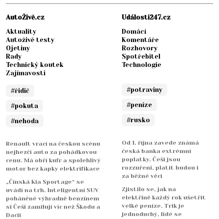
AutoŽivě.cz
Události247.cz
Aktuality
Domácí
Autoživě testy
Komentáře
Ojetiny
Rozhovory
Rady
Spotřebitel
Technický koutek
Technologie
Zajímavosti
#potraviny
#řidič
#peníze
#pokuta
#rusko
#nehoda
Od 1. října zavede známá
Renault vrací na českou scénu
česká banka extrémní
nejhezčí auto za pohádkovou
poplatky. Češi jsou
cenu. Má obří kufr a spolehlivý
rozzuřeni, platit budou i
motor bez kapky elektrifikace
za běžné věci
„Čínská Kia Sportage“ se
Zjistilo se, jak na
uvádí na trh. Inteligentní SUV
elektřině každý rok ušetřit
poháněné výhradně benzínem
velké peníze. Trik je
si Češi zamilují víc než Škodu a
jednoduchý, lidé se
Dacii