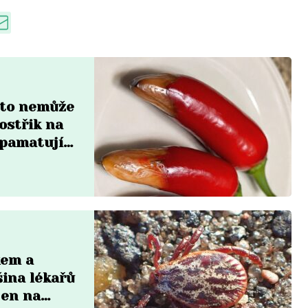
a to nemůže
ostřik na
zpamatují
kem a
šina lékařů
jen na