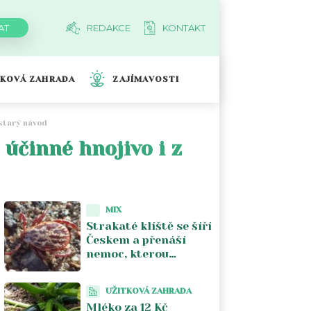
REDAKCE
KONTAKT
TKOVÁ ZAHRADA
ZAJÍMAVOSTI
 starý návod
 účinné hnojivo i z
MIX
Strakaté klíště se šíří
Českem a přenáší
nemoc, kterou
většina lékařů nezná.
Piják lužní už není jen
UŽITKOVÁ ZAHRADA
na Moravě
Mléko za 12 Kč