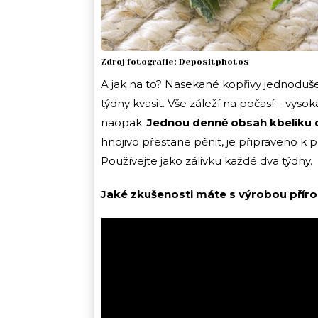
Zdroj fotografie: Depositphotos
A jak na to? Nasekané kopřivy jednoduše 
týdny kvasit. Vše záleží na počasí – vysok
naopak.
Jednou denně obsah kbelíku 
hnojivo přestane pěnit, je připraveno k 
Používejte jako zálivku každé dva týdny.
Jaké zkušenosti máte s výrobou příro