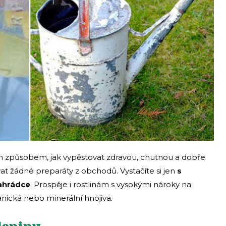
 způsobem, jak vypěstovat zdravou, chutnou a dobře
t žádné preparáty z obchodů. Vystačíte si jen
s
zahrádce
. Prospěje i rostlinám s vysokými nároky na
ganická nebo minerální hnojiva.