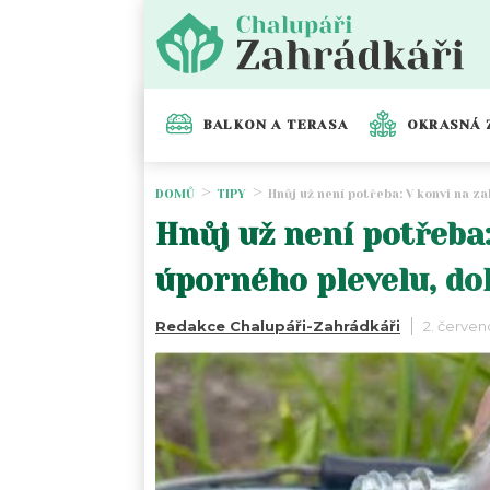
BALKON A TERASA
OKRASNÁ 
DOMŮ
TIPY
Hnůj už není potřeba: V konvi na za
Hnůj už není potřeba:
úporného plevelu, doh
Redakce Chalupáři-Zahrádkáři
2. červen