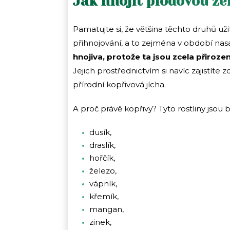
Jak hnojit plodovou ze
Pamatujte si, že většina těchto druhů už
přihnojování, a to zejména v období nasa
hnojiva, protože ta jsou zcela přiroze
Jejich prostřednictvím si navíc zajistíte
přírodní kopřivová jícha.
A proč právě kopřivy? Tyto rostliny jsou 
dusík,
draslík,
hořčík,
železo,
vápník,
křemík,
mangan,
zinek,