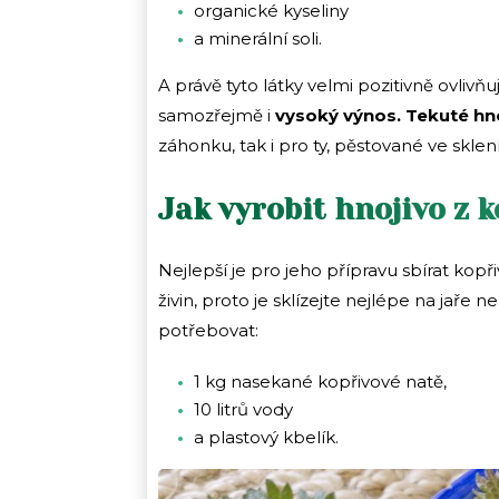
organické kyseliny
a minerální soli.
A právě tyto látky velmi pozitivně ovlivňují
samozřejmě i
vysoký výnos. Tekuté hno
záhonku, tak i pro ty, pěstované ve sklení
Jak vyrobit hnojivo z k
Nejlepší je pro jeho přípravu sbírat kopři
živin, proto je sklízejte nejlépe na jaře
potřebovat:
1 kg nasekané kopřivové natě,
10 litrů vody
a plastový kbelík.