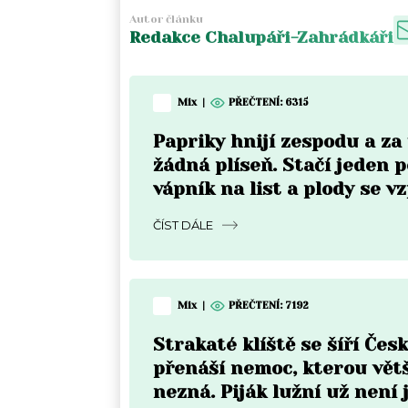
Autor článku
Redakce Chalupáři-Zahrádkáři
Mix
|
PŘEČTENÍ:
6315
Papriky hnijí zespodu a z
žádná plíseň. Stačí jeden p
vápník na list a plody se v
do týdne
ČÍST DÁLE
Mix
|
PŘEČTENÍ:
7192
Strakaté klíště se šíří Čes
přenáší nemoc, kterou vět
nezná. Piják lužní už není 