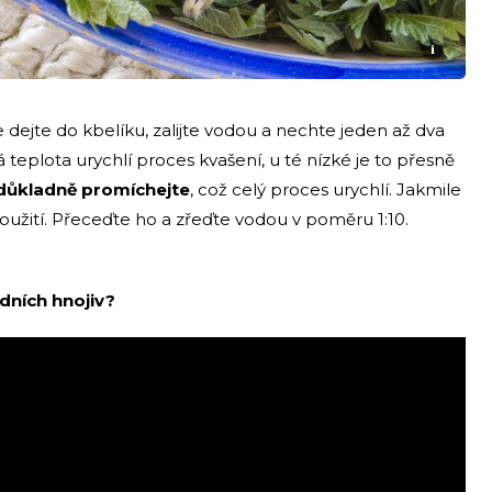
i
dejte do kbelíku, zalijte vodou a nechte jeden až dva
á teplota urychlí proces kvašení, u té nízké je to přesně
důkladně promíchejte
, což celý proces urychlí. Jakmile
použití. Přeceďte ho a zřeďte vodou v poměru 1:10.
dních hnojiv?