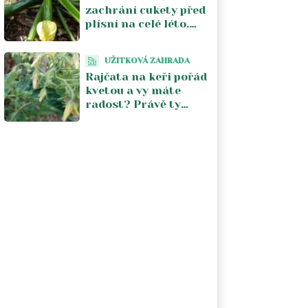
zachrání cukety před
plísní na celé léto.
Stačí jeden postřik
týdně a úroda se
UŽITKOVÁ ZAHRADA
zdvojnásobí
Rajčata na keři pořád
kvetou a vy máte
radost? Právě ty
květy vám kradou
úrodu. V srpnu je
musíte zastavit