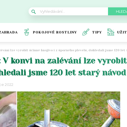
ZAHRADA
POKOJOVÉ ROSTLINY
TIPY
UŽI
lévání lze vyrobit účinné hnojivo i z úporného plevelu, dohledali jsme 120 let
 V konvi na zalévání lze vyrobit
ledali jsme 120 let starý návod
ce 2022