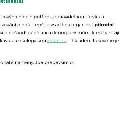
leninu
itkových plodin potřebuje pravidelnou zálivku a
zování plodů. Lepší je vsadit na organická
přírodní
ná
a neškodí půdě ani mikroorganismům, které v ní žijí.
 zdravou a ekologickou
zeleninu
. Příkladem takového je
bohaté na živiny. Jde především o: