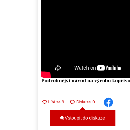
Podrobnější návod na výrobu kopřivov
Diskuze
0
Vstoupit do diskuze