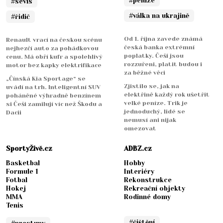
#peníze
#sevis
#válka na ukrajině
#řidič
Od 1. října zavede známá
Renault vrací na českou scénu
česká banka extrémní
nejhezčí auto za pohádkovou
poplatky. Češi jsou
cenu. Má obří kufr a spolehlivý
rozzuřeni, platit budou i
motor bez kapky elektrifikace
za běžné věci
„Čínská Kia Sportage“ se
Zjistilo se, jak na
uvádí na trh. Inteligentní SUV
elektřině každý rok ušetřit
poháněné výhradně benzínem
velké peníze. Trik je
si Češi zamilují víc než Škodu a
jednoduchý, lidé se
Dacii
nemusí ani nijak
omezovat
SportyŽivě.cz
ADBZ.cz
Basketbal
Hobby
Formule 1
Interiéry
Fotbal
Rekonstrukce
Hokej
Rekreační objekty
MMA
Rodinné domy
Tenis
#čištění