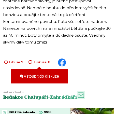
znatelně barevné skvrny, je nutné postupovat
následovně. Namočte houbu do předem vyčištěného
benzínu a použijte tento nástroj k ošetření
kontaminovaného povrchu. Poté vše setřete hadrem.
Naneste na povrch malé množství bělidla a počkejte 30
až 40 minut. Boty omyjte a důkladně osušte. Všechny
skvrny díky tomu zmizí.
Diskuze
0
Vstoupit do diskuze
Autor článku
Redakce Chalupáři-Zahrádkáři
Užitková zahrada
|
8969