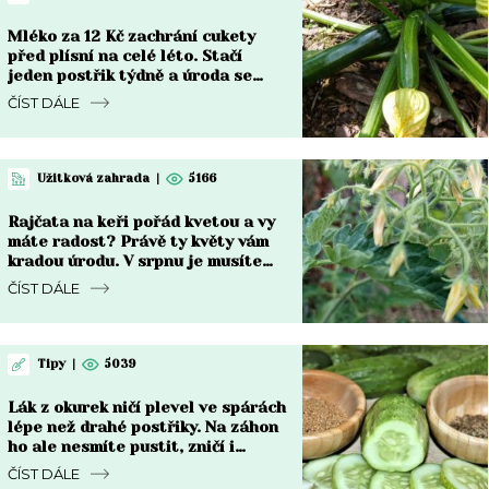
Mléko za 12 Kč zachrání cukety
před plísní na celé léto. Stačí
jeden postřik týdně a úroda se
zdvojnásobí
ČÍST DÁLE
Užitková zahrada
|
5166
Rajčata na keři pořád kvetou a vy
máte radost? Právě ty květy vám
kradou úrodu. V srpnu je musíte
zastavit
ČÍST DÁLE
Tipy
|
5039
Lák z okurek ničí plevel ve spárách
lépe než drahé postřiky. Na záhon
ho ale nesmíte pustit, zničí i
kořeny
ČÍST DÁLE