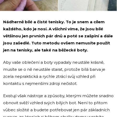
Nádherně bílé a čisté tenisky. To je snem a cílem
každého, kdo je nosí. A všichni víme, že jsou bílé
většinou jen prvních pár dnů a poté se zašpiní a dále
jsou zašedlé. Tuto metodu ovšem nemusíte použít
jen na tenisky, ale také na běžecké boty.
Aby vaše oblečení a boty vypadaly neustále krásně,
musíte se o ně neustále starat, protože bílá barva je
zcela nepraktická a rychle ztrácí svůj vzhled při
kontaktu s nejmenšími zdroji nečistot.
Existují však nástroje a způsoby, kterými můžete snadno
obnovit svěží vzhled svých bílých bot. Není to přitom
vůbec složité a budete potřebovat jen pár základních
surovin, ze kterých si během chvilky doma vyrobíte