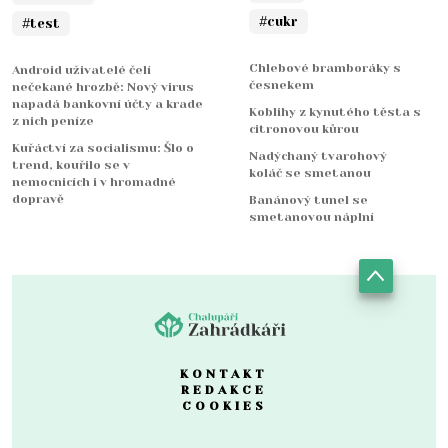
#cukr
#test
Chlebové bramboráky s
Android uživatelé čelí
česnekem
nečekané hrozbě: Nový virus
napadá bankovní účty a krade
Koblihy z kynutého těsta s
z nich peníze
citronovou kůrou
Kuřáctví za socialismu: Šlo o
Nadýchaný tvarohový
trend, kouřilo se v
koláč se smetanou
nemocnicích i v hromadné
dopravě
Banánový tunel se
smetanovou náplní
KONTAKT
REDAKCE
COOKIES