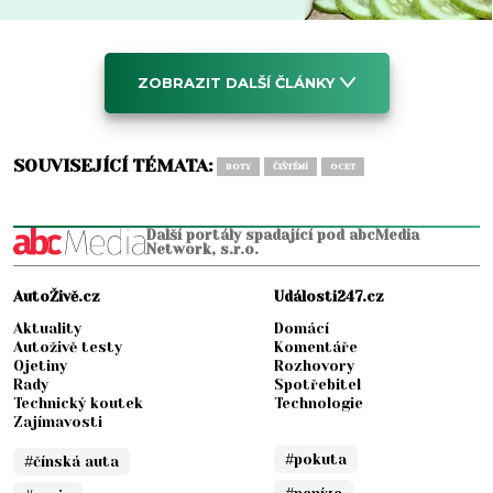
ZOBRAZIT DALŠÍ ČLÁNKY
SOUVISEJÍCÍ TÉMATA:
BOTY
ČIŠTĚNÍ
OCET
Další portály spadající pod abcMedia
Network, s.r.o.
AutoŽivě.cz
Události247.cz
Aktuality
Domácí
Autoživě testy
Komentáře
Ojetiny
Rozhovory
Rady
Spotřebitel
Technický koutek
Technologie
Zajímavosti
#pokuta
#čínská auta