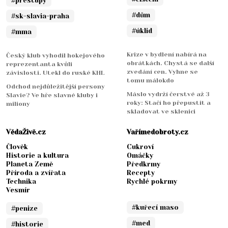
#prestupy
#dům
#sk-slavia-praha
#úklid
#mma
Krize v bydlení nabírá na
Český klub vyhodil hokejového
obrátkách. Chystá se další
reprezentanta kvůli
zvedání cen. Vyhne se
závislosti. Utekl do ruské KHL
tomu málokdo
Odchod nejdůležitější persony
Máslo vydrží čerstvé až 3
Slavie? Ve hře slavné kluby i
roky: Stačí ho přepustit a
miliony
skladovat ve sklenici
VědaŽivě.cz
Vařímedobroty.cz
Člověk
Cukroví
Historie a kultura
Omáčky
Planeta Země
Předkrmy
Příroda a zvířata
Recepty
Technika
Rychlé pokrmy
Vesmír
#kuřecí maso
#penize
#med
#historie