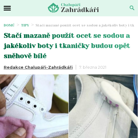
DOMŮ
TIPY
Stačí mazaně použít ocet se sodou a jakékoliv boty i tka
Stačí mazaně použít ocet se sodou a
jakékoliv boty i tkaničky budou opět
sněhově bílé
Redakce Chalupáři-Zahrádkáři
7. března 2021