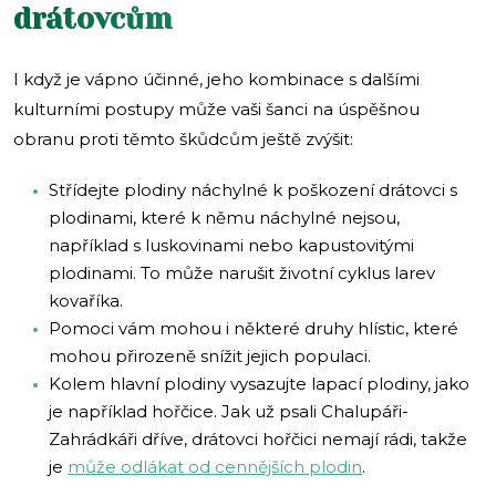
drátovcům
I když je vápno účinné, jeho kombinace s dalšími
kulturními postupy může vaši šanci na úspěšnou
obranu proti těmto škůdcům ještě zvýšit:
Střídejte plodiny náchylné k poškození drátovci s
plodinami, které k němu náchylné nejsou,
například s luskovinami nebo kapustovitými
plodinami. To může narušit životní cyklus larev
kovaříka.
Pomoci vám mohou i některé druhy hlístic, které
mohou přirozeně snížit jejich populaci.
Kolem hlavní plodiny vysazujte lapací plodiny, jako
je například hořčice. Jak už psali Chalupáři-
Zahrádkáři dříve, drátovci hořčici nemají rádi, takže
je
může odlákat od cennějších plodin
.