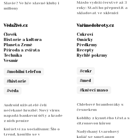
Máslo vydrží čerstvé až 3
Slavie? Ve hře slavné kluby i
roky: Stačí ho přepustit a
miliony
skladovat ve sklenici
VědaŽivě.cz
Vařímedobroty.cz
Člověk
Cukroví
Historie a kultura
Omáčky
Planeta Země
Předkrmy
Příroda a zvířata
Recepty
Technika
Rychlé pokrmy
Vesmír
#cukr
#mobilní telefon
#med
#historie
#kuřecí maso
#věda
Chlebové bramboráky s
Android uživatelé čelí
česnekem
nečekané hrozbě: Nový virus
napadá bankovní účty a krade
Koblihy z kynutého těsta s
z nich peníze
citronovou kůrou
Kuřáctví za socialismu: Šlo o
Nadýchaný tvarohový
trend, kouřilo se v
koláč se smetanou