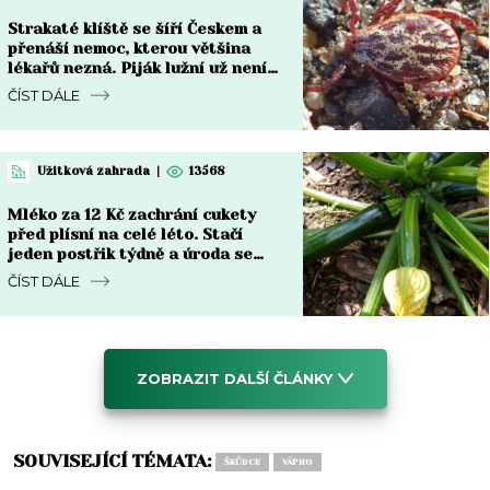
Strakaté klíště se šíří Českem a
přenáší nemoc, kterou většina
lékařů nezná. Piják lužní už není
jen na Moravě
ČÍST DÁLE
Užitková zahrada
|
13568
Mléko za 12 Kč zachrání cukety
před plísní na celé léto. Stačí
jeden postřik týdně a úroda se
zdvojnásobí
ČÍST DÁLE
ZOBRAZIT DALŠÍ ČLÁNKY
SOUVISEJÍCÍ TÉMATA:
ŠKŮDCE
VÁPNO