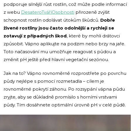
podporuje silnější růst rostlin, což může podle informací
z webu
DesateroTváříOsobnosti
přirozeně zvýšit
schopnost rostlin odolávat útokům škůdců.
Dobře
živené rostliny jsou často odolnější a rychleji se
zotavují z případných škod
, které by mohli drátovci
způsobit. Vápno aplikujte na podzim nebo brzy na jaře.
Toto načasování mu umožňuje reagovat s půdou a
změnit pH ještě před hlavní vegetační sezónou.
Jak na to? Vápno rovnoměrně rozprostřete po povrchu
půdy nejlépe s pomocí rozmetadla – cílem je
rovnoměrné pokrytí záhonu. Po rozsypání vápna půdu
zryjte, aby se důkladně promísilo s horními vrstvami
půdy. Tím dosáhnete optimální úrovně pH v celé půdě.