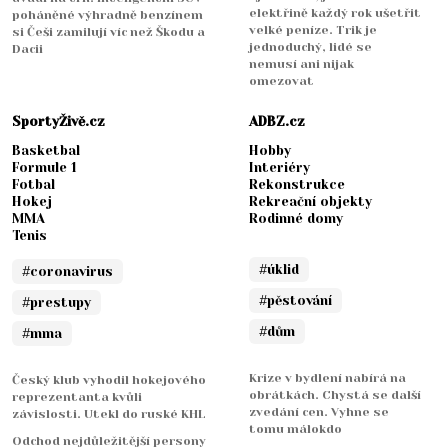
elektřině každý rok ušetřit
poháněné výhradně benzínem
velké peníze. Trik je
si Češi zamilují víc než Škodu a
jednoduchý, lidé se
Dacii
nemusí ani nijak
omezovat
SportyŽivě.cz
ADBZ.cz
Basketbal
Hobby
Formule 1
Interiéry
Fotbal
Rekonstrukce
Hokej
Rekreační objekty
MMA
Rodinné domy
Tenis
#úklid
#coronavirus
#pěstování
#prestupy
#dům
#mma
Krize v bydlení nabírá na
Český klub vyhodil hokejového
obrátkách. Chystá se další
reprezentanta kvůli
zvedání cen. Vyhne se
závislosti. Utekl do ruské KHL
tomu málokdo
Odchod nejdůležitější persony