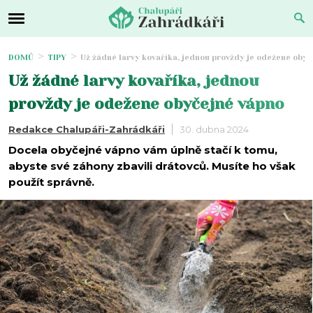
DOMŮ
TIPY
Už žádné larvy kovaříka, jednou provždy je odežene obyč
Už žádné larvy kovaříka, jednou
provždy je odežene obyčejné vápno
Redakce Chalupáři-Zahrádkáři
30. dubna 2024
Docela obyčejné vápno vám úplně stačí k tomu,
abyste své záhony zbavili drátovců. Musíte ho však
použít správně.