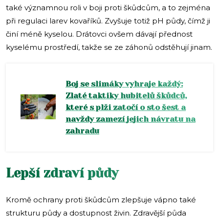
také významnou roli v boji proti škůdcům, a to zejména
při regulaci larev kovaříků. Zvyšuje totiž pH půdy, čímž ji
činí méně kyselou. Drátovci ovšem dávají přednost
kyselému prostředí, takže se ze záhonů odstěhují jinam.
Boj se slimáky vyhraje každý:
Zlaté taktiky hubitelů škůdců,
které s plži zatočí o sto šest a
navždy zamezí jejich návratu na
zahradu
Lepší zdraví půdy
Kromě ochrany proti škůdcům zlepšuje vápno také
strukturu půdy a dostupnost živin. Zdravější půda