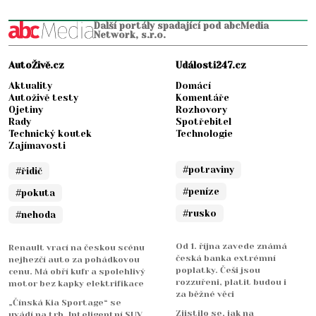
Další portály spadající pod abcMedia
Network, s.r.o.
AutoŽivě.cz
Události247.cz
Aktuality
Domácí
Autoživě testy
Komentáře
Ojetiny
Rozhovory
Rady
Spotřebitel
Technický koutek
Technologie
Zajímavosti
#potraviny
#řidič
#peníze
#pokuta
#rusko
#nehoda
Od 1. října zavede známá
Renault vrací na českou scénu
česká banka extrémní
nejhezčí auto za pohádkovou
poplatky. Češi jsou
cenu. Má obří kufr a spolehlivý
rozzuřeni, platit budou i
motor bez kapky elektrifikace
za běžné věci
„Čínská Kia Sportage“ se
Zjistilo se, jak na
uvádí na trh. Inteligentní SUV