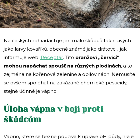
i
Na českých zahradách je jen málo škůdců tak ničivých
jako larvy kovaříků, obecně známé jako drátovci, jak
informuje web
iReceptář
. Tito
oranžoví „červíci“
mohou napáchat spoušť na různých plodinách
, a to
zejména na kořenové zelenině a obilovinách. Nemusíte
se ovšem spoléhat na zakázané chemické pesticidy,
stejně účinné je vápno.
Úloha vápna v boji proti
škůdcům
Vápno, které se běžně používá k úpravě pH půdy, hraje