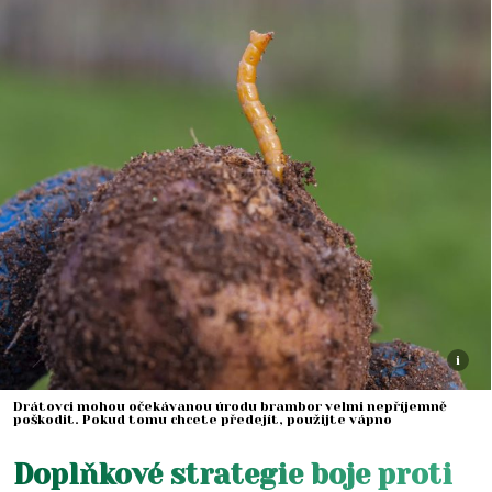
i
Drátovci mohou očekávanou úrodu brambor velmi nepříjemně
poškodit. Pokud tomu chcete předejít, použijte vápno
Doplňkové strategie boje proti