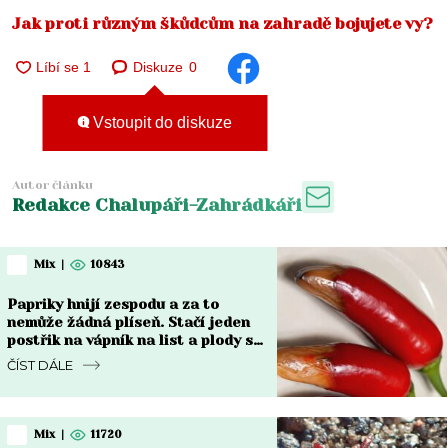
Jak proti různým škůdcům na zahradě bojujete vy?
Diskuze
0
Vstoupit do diskuze
Autor článku
Redakce Chalupáři-Zahrádkáři
Mix
|
10843
Papriky hnijí zespodu a za to
nemůže žádná plíseň. Stačí jeden
postřik na vápník na list a plody se
vzpamatují do týdne
ČÍST DÁLE
Mix
|
11720