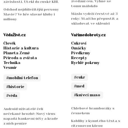
zvedání cen. Vyhne se
závislosti. Utekl do ruské KHL
tomu málokdo
Odchod nejdůležitější persony
Máslo vydrží čerstvé až 3
Slavie? Ve hře slavné kluby i
roky: Stačí ho přepustit a
miliony
skladovat ve sklenici
VědaŽivě.cz
Vařímedobroty.cz
Člověk
Cukroví
Historie a kultura
Omáčky
Planeta Země
Předkrmy
Příroda a zvířata
Recepty
Technika
Rychlé pokrmy
Vesmír
#cukr
#mobilní telefon
#med
#historie
#kuřecí maso
#věda
Chlebové bramboráky s
Android uživatelé čelí
česnekem
nečekané hrozbě: Nový virus
napadá bankovní účty a krade
Koblihy z kynutého těsta s
z nich peníze
citronovou kůrou