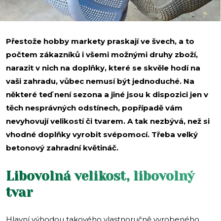
Přestože hobby markety praskají ve švech, a to
počtem zákazníků i všemi možnými druhy zboží,
narazit v nich na doplňky, které se skvěle hodí na
vaši zahradu, vůbec nemusí být jednoduché. Na
některé teď není sezona a jiné jsou k dispozici jen v
těch nesprávných odstínech, popřípadě vám
nevyhovují velikostí či tvarem. A tak nezbývá, než si
vhodné doplňky vyrobit svépomocí. Třeba velký
betonový zahradní květináč.
Libovolná velikost, libovolný
tvar
Hlavní výhodou takového vlastnoručně vyrobeného