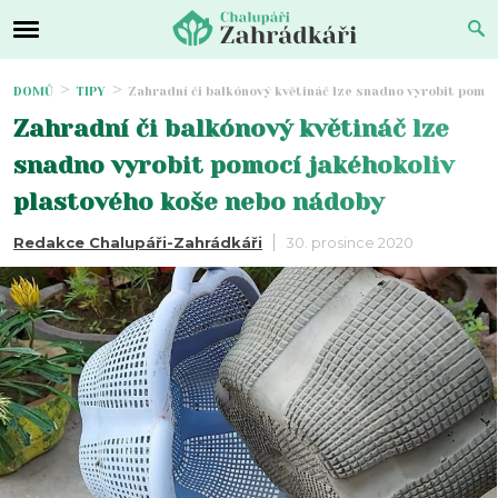
DOMŮ
TIPY
Zahradní či balkónový květináč lze snadno vyrobit pomo
Zahradní či balkónový květináč lze
snadno vyrobit pomocí jakéhokoliv
plastového koše nebo nádoby
Redakce Chalupáři-Zahrádkáři
30. prosince 2020