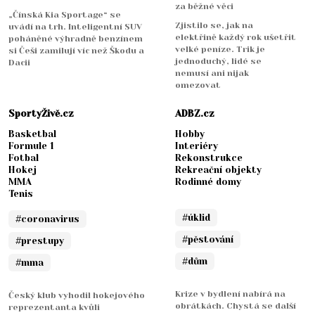
za běžné věci
„Čínská Kia Sportage“ se
Zjistilo se, jak na
uvádí na trh. Inteligentní SUV
elektřině každý rok ušetřit
poháněné výhradně benzínem
velké peníze. Trik je
si Češi zamilují víc než Škodu a
jednoduchý, lidé se
Dacii
nemusí ani nijak
omezovat
SportyŽivě.cz
ADBZ.cz
Basketbal
Hobby
Formule 1
Interiéry
Fotbal
Rekonstrukce
Hokej
Rekreační objekty
MMA
Rodinné domy
Tenis
#úklid
#coronavirus
#pěstování
#prestupy
#dům
#mma
Krize v bydlení nabírá na
Český klub vyhodil hokejového
obrátkách. Chystá se další
reprezentanta kvůli