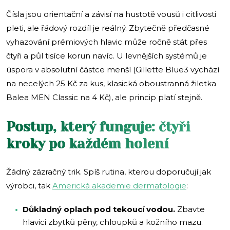
Čísla jsou orientační a závisí na hustotě vousů i citlivosti
pleti, ale řádový rozdíl je reálný. Zbytečně předčasné
vyhazování prémiových hlavic může ročně stát přes
čtyři a půl tisíce korun navíc. U levnějších systémů je
úspora v absolutní částce menší (Gillette Blue3 vychází
na necelých 25 Kč za kus, klasická oboustranná žiletka
Balea MEN Classic na 4 Kč), ale princip platí stejně.
Postup, který funguje: čtyři
kroky po každém holení
Žádný zázračný trik. Spíš rutina, kterou doporučují jak
výrobci, tak
Americká akademie dermatologie
:
Důkladný oplach pod tekoucí vodou.
Zbavte
hlavici zbytků pěny, chloupků a kožního mazu.