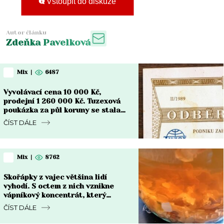
Vstoupit do diskuze
Autor článku
Zdeňka Pavelková
Mix
|
6487
Vyvolávací cena 10 000 Kč,
prodejní 1 260 000 Kč. Tuzexová
poukázka za půl koruny se stala
nejdražším bonem v české historii
ČÍST DÁLE
Mix
|
8762
Skořápky z vajec většina lidí
vyhodí. S octem z nich vznikne
vápníkový koncentrát, který
chřadnoucím rostlinám vrátí sílu
ČÍST DÁLE