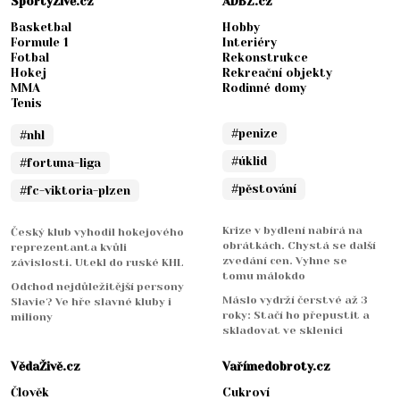
SportyŽivě.cz
ADBZ.cz
Basketbal
Hobby
Formule 1
Interiéry
Fotbal
Rekonstrukce
Hokej
Rekreační objekty
MMA
Rodinné domy
Tenis
#penize
#nhl
#úklid
#fortuna-liga
#pěstování
#fc-viktoria-plzen
Krize v bydlení nabírá na
Český klub vyhodil hokejového
obrátkách. Chystá se další
reprezentanta kvůli
zvedání cen. Vyhne se
závislosti. Utekl do ruské KHL
tomu málokdo
Odchod nejdůležitější persony
Máslo vydrží čerstvé až 3
Slavie? Ve hře slavné kluby i
roky: Stačí ho přepustit a
miliony
skladovat ve sklenici
VědaŽivě.cz
Vařímedobroty.cz
Člověk
Cukroví