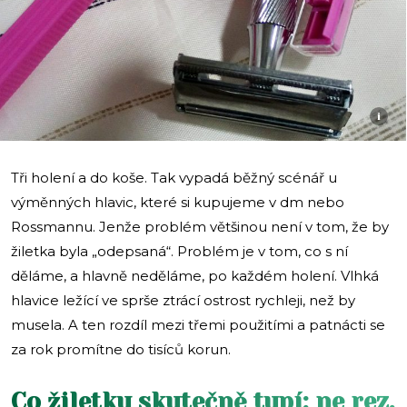
i
Tři holení a do koše. Tak vypadá běžný scénář u
výměnných hlavic, které si kupujeme v dm nebo
Rossmannu. Jenže problém většinou není v tom, že by
žiletka byla „odepsaná“. Problém je v tom, co s ní
děláme, a hlavně neděláme, po každém holení. Vlhká
hlavice ležící ve sprše ztrácí ostrost rychleji, než by
musela. A ten rozdíl mezi třemi použitími a patnácti se
za rok promítne do tisíců korun.
Co žiletku skutečně tupí: ne rez,