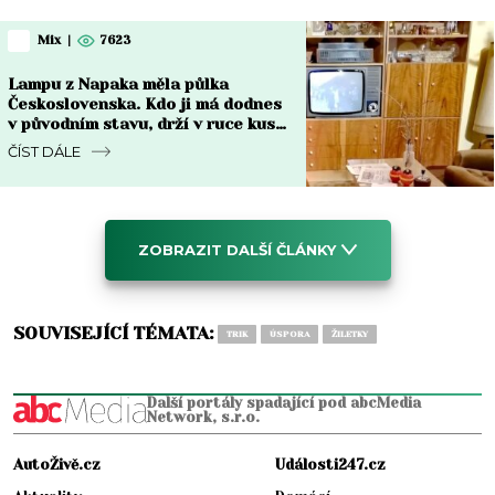
Mix
|
7623
Lampu z Napaka měla půlka
Československa. Kdo ji má dodnes
v původním stavu, drží v ruce kus
za 8 000 Kč i víc
ČÍST DÁLE
ZOBRAZIT DALŠÍ ČLÁNKY
SOUVISEJÍCÍ TÉMATA:
TRIK
ÚSPORA
ŽILETKY
Další portály spadající pod abcMedia
Network, s.r.o.
AutoŽivě.cz
Události247.cz