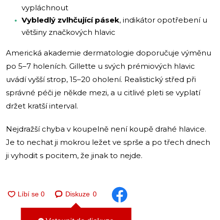
vypláchnout
Vybledlý zvlhčující pásek
, indikátor opotřebení u
většiny značkových hlavic
Americká akademie dermatologie doporučuje výměnu
po 5–7 holeních. Gillette u svých prémiových hlavic
uvádí vyšší strop, 15–20 oholení. Realistický střed při
správné péči je někde mezi, a u citlivé pleti se vyplatí
držet kratší interval.
Nejdražší chyba v koupelně není koupě drahé hlavice.
Je to nechat ji mokrou ležet ve sprše a po třech dnech
ji vyhodit s pocitem, že jinak to nejde.
Diskuze
0