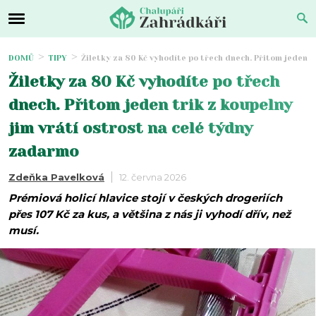
DOMŮ
TIPY
Žiletky za 80 Kč vyhodíte po třech dnech. Přitom jeden t
Žiletky za 80 Kč vyhodíte po třech
dnech. Přitom jeden trik z koupelny
jim vrátí ostrost na celé týdny
zadarmo
Zdeňka Pavelková
12. června 2026
Prémiová holicí hlavice stojí v českých drogeriích
přes 107 Kč za kus, a většina z nás ji vyhodí dřív, než
musí.