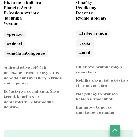
Historie a kultura
Omáčky
Planeta Země
Předkrmy
Příroda a zvířata
Recepty
Technika
Rychlé pokrmy
Vesmír
#kuřecí maso
#penize
#cukr
#zdraví
#med
#umělá inteligence
Chlebové bramboráky s
Android uživatelé čelí
česnekem
nečekané hrozbě: Nový virus
napadá bankovní účty a krade
Koblihy z kynutého těsta s
z nich peníze
citronovou kůrou
Kuřáctví za socialismu: Šlo o
Nadýchaný tvarohový
trend, kouřilo se v
koláč se smetanou
nemocnicích i v hromadné
dopravě
Banánový tunel se
smetanovou náplní