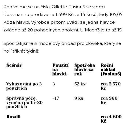
Podívejme se na čísla. Gillette Fusion5 se v dm i
Rossmannu prodává za 1 499 Kč za 14 kusů, tedy 107,07
Kč za hlavici. Výrobce přitom uvádí, že jedna hlavice
zvládne až 20 pohodlných oholení. U Mach3 je to až 15.
Spočítali jsme si modelový případ pro člověka, který se
holí třikrát týdně:
Scénář
Použití
Spotřeba
Roční
na
hlavic za
náklad
hlavici
rok
(Fusion5)
Vyhazování po 3
3
52 ks
cca 5 570
použitích
Kč
Správná péče,
~17
9 ks
cca 960
výměna po 15–20
Kč
použitích
Rozdíl
cca 4 600
Kč