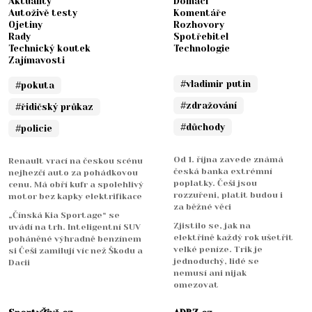
Aktuality
Domácí
Autoživě testy
Komentáře
Ojetiny
Rozhovory
Rady
Spotřebitel
Technický koutek
Technologie
Zajímavosti
#vladimir putin
#pokuta
#zdražování
#řidičský průkaz
#důchody
#policie
Od 1. října zavede známá
Renault vrací na českou scénu
česká banka extrémní
nejhezčí auto za pohádkovou
poplatky. Češi jsou
cenu. Má obří kufr a spolehlivý
rozzuřeni, platit budou i
motor bez kapky elektrifikace
za běžné věci
„Čínská Kia Sportage“ se
Zjistilo se, jak na
uvádí na trh. Inteligentní SUV
elektřině každý rok ušetřit
poháněné výhradně benzínem
velké peníze. Trik je
si Češi zamilují víc než Škodu a
jednoduchý, lidé se
Dacii
nemusí ani nijak
omezovat