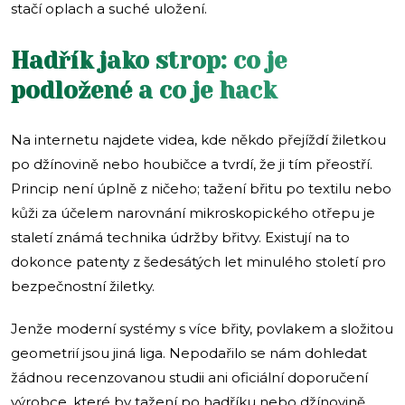
stačí oplach a suché uložení.
Hadřík jako strop: co je
podložené a co je hack
Na internetu najdete videa, kde někdo přejíždí žiletkou
po džínovině nebo houbičce a tvrdí, že ji tím přeostří.
Princip není úplně z ničeho; tažení břitu po textilu nebo
kůži za účelem narovnání mikroskopického otřepu je
staletí známá technika údržby břitvy. Existují na to
dokonce patenty z šedesátých let minulého století pro
bezpečnostní žiletky.
Jenže moderní systémy s více břity, povlakem a složitou
geometrií jsou jiná liga. Nepodařilo se nám dohledat
žádnou recenzovanou studii ani oficiální doporučení
výrobce, které by tažení po hadříku nebo džínovině