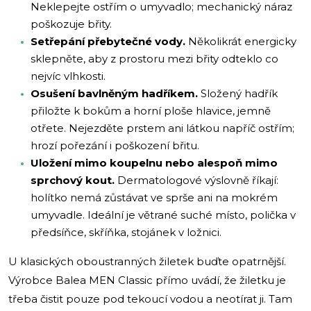
Neklepejte ostřím o umyvadlo; mechanický náraz
poškozuje břity.
Setřepání přebytečné vody.
Několikrát energicky
sklepněte, aby z prostoru mezi břity odteklo co
nejvíc vlhkosti.
Osušení bavlněným hadříkem.
Složený hadřík
přiložte k bokům a horní ploše hlavice, jemně
otřete. Nejezděte prstem ani látkou napříč ostřím;
hrozí pořezání i poškození břitu.
Uložení mimo koupelnu nebo alespoň mimo
sprchový kout.
Dermatologové výslovně říkají:
holítko nemá zůstávat ve sprše ani na mokrém
umyvadle. Ideální je větrané suché místo, polička v
předsíňce, skříňka, stojánek v ložnici.
U klasických oboustranných žiletek buďte opatrnější.
Výrobce Balea MEN Classic přímo uvádí, že žiletku je
třeba čistit pouze pod tekoucí vodou a neotírat ji. Tam