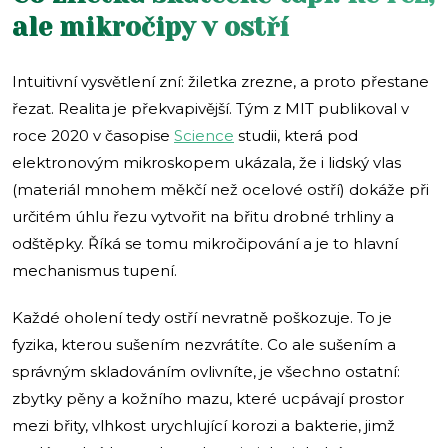
ale mikročipy v ostří
Intuitivní vysvětlení zní: žiletka zrezne, a proto přestane
řezat. Realita je překvapivější. Tým z MIT publikoval v
roce 2020 v časopise
Science
studii, která pod
elektronovým mikroskopem ukázala, že i lidský vlas
(materiál mnohem měkčí než ocelové ostří) dokáže při
určitém úhlu řezu vytvořit na břitu drobné trhliny a
odštěpky. Říká se tomu mikročipování a je to hlavní
mechanismus tupení.
Každé oholení tedy ostří nevratně poškozuje. To je
fyzika, kterou sušením nezvrátíte. Co ale sušením a
správným skladováním ovlivníte, je všechno ostatní:
zbytky pěny a kožního mazu, které ucpávají prostor
mezi břity, vlhkost urychlující korozi a bakterie, jimž