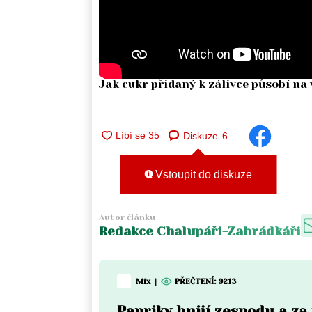
Jak cukr přidaný k zálivce působí na 
Diskuze
6
Vstoupit do diskuze
Autor článku
Redakce Chalupáři-Zahrádkáři
Mix
|
PŘEČTENÍ:
9213
Papriky hnijí zespodu a z