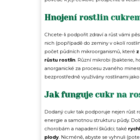
Hnojení rostlin cukre
Chcete-li podpořit zdraví a růst vámi p
nich (popřípadě do zeminy v okolí rostlin
počet půdních mikroorganismů, které
z
růstu rostlin
. Různí mikrobi (bakterie, 
anorganické za procesu zvaného mineraliz
bezprostředně využívány rostlinami jako ž
Jak funguje cukr na ro
Dodaný cukr tak podporuje nejen růst ros
energie a samotnou strukturu půdy. Dobř
chorobám a napadení škůdci; také
rychl
plody
. Nicméně, abyste se vyhnuli (po