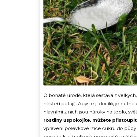
O bohaté úrodě, která sestává z velkých,
někteří potají). Abyste jí docílili, je nut
hlavními z nich jsou nároky na teplo, sv
rostliny uspokojíte, můžete přistoup
vpravení polévkové lžíce cukru do půdy k r
povede k její celkové prosperitě a větší