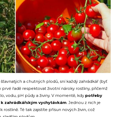
 šťavnatých a chutných plodů, sní každý zahrádkář (byť
né v prvé řadě respektovat životní nároky rostliny, přičemž
ětlo, vodu, pH půdy a živiny. V momentě, kdy
potřeby
it k zahrádkářským vychytávkám
. Jednou z nich je
ostlině. Té tak zajistíte přísun nových živin, což
m, sladším plodům.