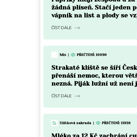
žádná plíseň. Stačí jeden p
vápník na list a plody se v
do týdne
ČÍST DÁLE
Mix
|
PŘEČTENÍ:
10090
Strakaté klíště se šíří Čes
přenáší nemoc, kterou vět
nezná. Piják lužní už není 
Moravě
ČÍST DÁLE
Užitková zahrada
|
PŘEČTENÍ:
11938
Mléko za 12 Kč zachrání c