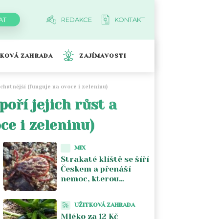
REDAKCE
KONTAKT
TKOVÁ ZAHRADA
ZAJÍMAVOSTI
chutnější (funguje na ovoce i zeleninu)
oří jejich růst a
ce i zeleninu)
MIX
Strakaté klíště se šíří
Českem a přenáší
nemoc, kterou
většina lékařů nezná.
Piják lužní už není jen
UŽITKOVÁ ZAHRADA
na Moravě
Mléko za 12 Kč