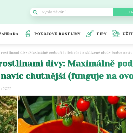
ZAHRADA
POKOJOVÉ ROSTLINY
TIPY
UŽI
 rostlinami divy: Maximálně podpoří jejich růst a sklizené plody budou navíc 
rostlinami divy: Maximálně podp
navíc chutnější (funguje na ovo
a 2022