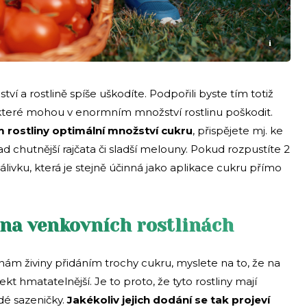
i
ství a rostlině spíše uškodíte. Podpořili byste tím totiž
teré mohou v enormním množství rostlinu poškodit.
 rostliny optimální množství cukru
, přispějete mj. ke
 chutnější rajčata či sladší melouny. Pokud rozpustíte 2
 zálivku, která je stejně účinná jako aplikace cukru přímo
í na venkovních rostlinách
nám živiny přidáním trochy cukru, myslete na to, že na
kt hmatatelnější. Je to proto, že tyto rostliny mají
dé sazeničky.
Jakékoliv jejich dodání se tak projeví