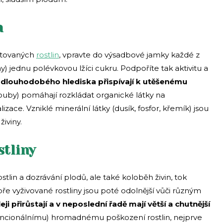
m
ěstovaných
rostlin
, vpravte do výsadbové jamky každé z
y) jednu polévkovou lžíci cukru. Podpoříte tak aktivitu a
 dlouhodobého hlediska přispívají k utěšenému
houby) pomáhají rozkládat organické látky na
ace. Vzniklé minerální látky (dusík, fosfor, křemík) jsou
iviny.
stliny
tlin a dozrávání plodů, ale také koloběh živin, tok
e vyživované rostliny jsou poté odolnější vůči různým
eji přirůstají a v neposlední řadě mají větší a chutnější
tencionálnímu) hromadnému poškození rostlin, nejprve