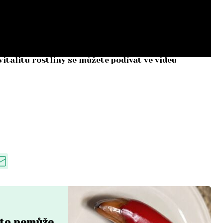
vitalitu rostliny se můžete podívat ve videu
a to nemůže