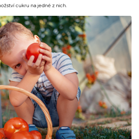
žství cukru na jedné z nich.