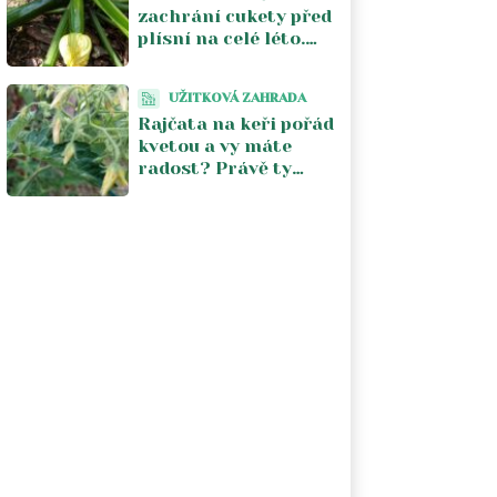
zachrání cukety před
plísní na celé léto.
Stačí jeden postřik
týdně a úroda se
UŽITKOVÁ ZAHRADA
zdvojnásobí
Rajčata na keři pořád
kvetou a vy máte
radost? Právě ty
květy vám kradou
úrodu. V srpnu je
musíte zastavit