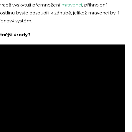
ahradě vyskytují přemnožení
mravenci
, přihnojení
tlinu byste odsoudili k záhubě, jelikož mravenci by jí
ořenový systém.
tnější úrody?