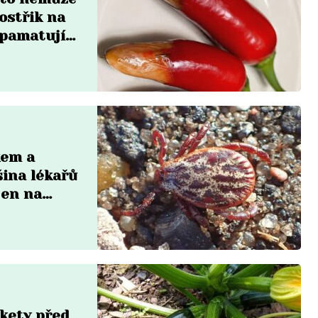
ostřik na
zpamatují
kem a
šina lékařů
jen na
ukety před