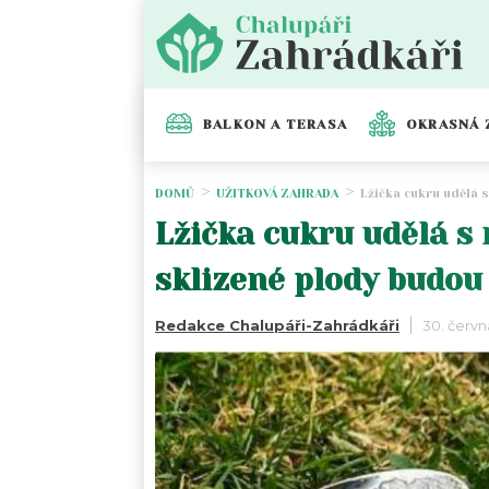
BALKON A TERASA
OKRASNÁ 
DOMŮ
UŽITKOVÁ ZAHRADA
Lžička cukru udělá s
Lžička cukru udělá s 
sklizené plody budou 
Redakce Chalupáři-Zahrádkáři
30. červn