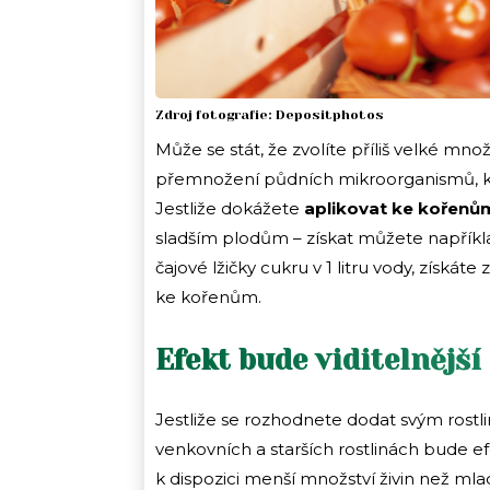
Zdroj fotografie: Depositphotos
Může se stát, že zvolíte příliš velké množ
přemnožení půdních mikroorganismů, k
Jestliže dokážete
aplikovat ke kořenům
sladším plodům – získat můžete například
čajové lžičky cukru v 1 litru vody, získáte
ke kořenům.
Efekt bude viditelnějš
Jestliže se rozhodnete dodat svým rostli
venkovních a starších rostlinách bude efe
k dispozici menší množství živin než mla