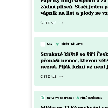
Papriky hnijí zespodu a z
žádná plíseň. Stačí jeden p
vápník na list a plody se v
do týdne
ČÍST DÁLE
Mix
|
PŘEČTENÍ:
7079
Strakaté klíště se šíří Čes
přenáší nemoc, kterou vět
nezná. Piják lužní už není 
Moravě
ČÍST DÁLE
Užitková zahrada
|
PŘEČTENÍ:
8927