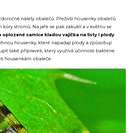
doročně nálety obalečů. Přeživší housenky obalečů
h kůry stromů. Na jaře se pak zakuklí a v květnu se
a oplozené samice kladou vajíčka na listy i plody
íhnou housenky, které napadají plody a způsobují
pit také přípravek, který využívá účinnosti bakterie
roti housenkám obaleče.