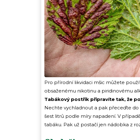
Pro přírodní likvidaci mšic můžete použít
obsaženému nikotinu a piridinovému alk
Tabákový postřik připravíte tak, že p
Nechte vychladnout a pak přeceďte do t
šest litrů podle míry napadení. V přípa
tabáku. Pak už postačí jen nádobka z r