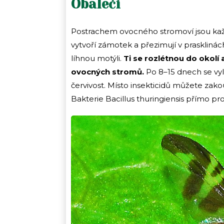
Obaleči
Postrachem ovocného stromoví jsou kaž
vytvoří zámotek a přezimují v prasklinác
líhnou motýli.
Ti se rozlétnou do okolí 
ovocných stromů.
Po 8–15 dnech se vyl
červivost. Místo insekticidů můžete zakou
Bakterie Bacillus thuringiensis přímo p