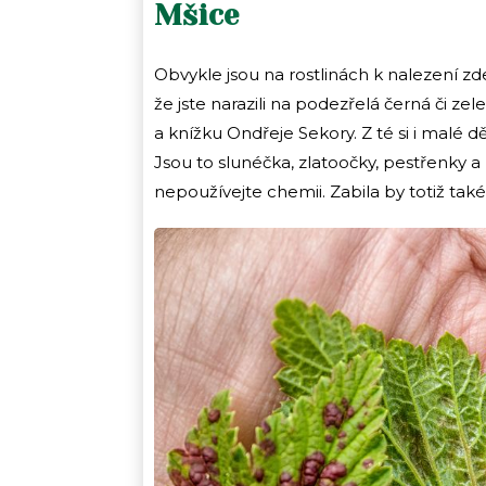
Mšice
Obvykle jsou na rostlinách k nalezení zdef
že jste narazili na podezřelá černá či z
a knížku Ondřeje Sekory. Z té si i malé d
Jsou to slunéčka, zlatoočky, pestřenky a 
nepoužívejte chemii. Zabila by totiž tak