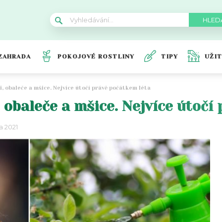
ZAHRADA
POKOJOVÉ ROSTLINY
TIPY
UŽI
i, obaleče a mšice. Nejvíce útočí právě počátkem léta
, obaleče a mšice. Nejvíce útočí
a 2021