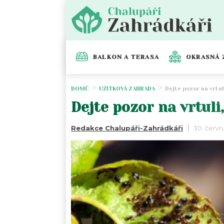
BALKON A TERASA
OKRASNÁ 
DOMŮ
UŽITKOVÁ ZAHRADA
Dejte pozor na vrtul
Dejte pozor na vrtuli
Redakce Chalupáři-Zahrádkáři
30. červn