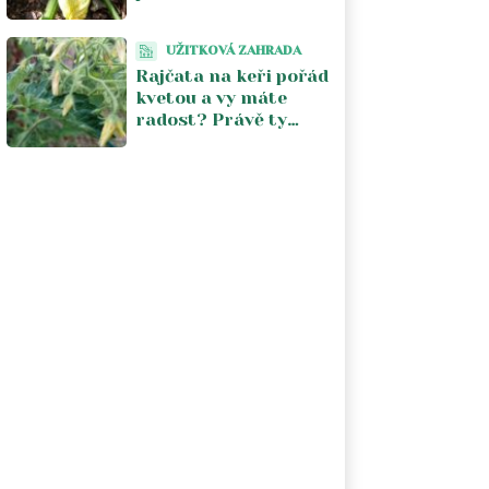
Stačí jeden postřik
týdně a úroda se
UŽITKOVÁ ZAHRADA
zdvojnásobí
Rajčata na keři pořád
kvetou a vy máte
radost? Právě ty
květy vám kradou
úrodu. V srpnu je
musíte zastavit