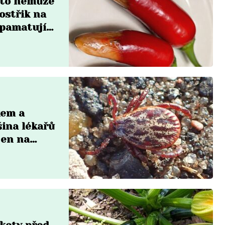
a to nemůže
ostřik na
zpamatují
kem a
šina lékařů
jen na