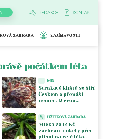
REDAKCE
KONTAKT
TKOVÁ ZAHRADA
ZAJÍMAVOSTI
 právě počátkem léta
MIX
Strakaté klíště se šíří
Českem a přenáší
nemoc, kterou
většina lékařů nezná.
Piják lužní už není jen
UŽITKOVÁ ZAHRADA
na Moravě
Mléko za 12 Kč
zachrání cukety před
plísní na celé léto.