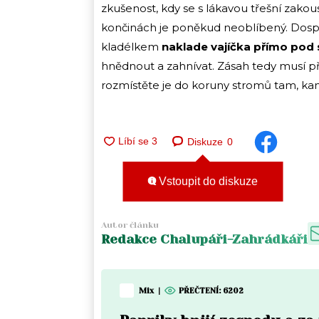
zkušenost, kdy se s lákavou třešní zakousn
končinách je poněkud neoblíbený. Dospě
kladélkem
naklade vajíčka přímo pod 
hnědnout a zahnívat. Zásah tedy musí př
rozmístěte je do koruny stromů tam, kam 
Diskuze
0
Vstoupit do diskuze
Autor článku
Redakce Chalupáři-Zahrádkáři
Mix
|
PŘEČTENÍ:
6202