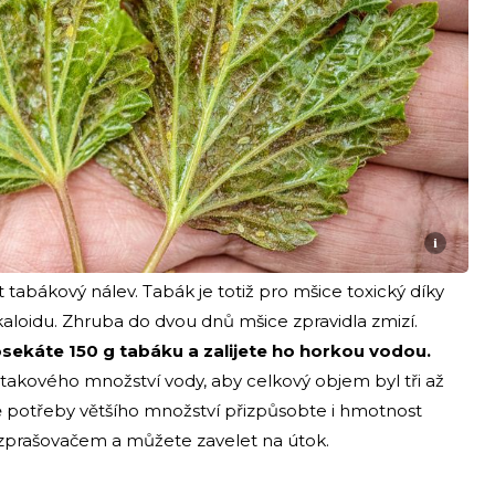
i
 tabákový nálev. Tabák je totiž pro mšice toxický díky
aloidu. Zhruba do dvou dnů mšice zpravidla zmizí.
osekáte 150 g tabáku a zalijete ho horkou vodou.
akového množství vody, aby celkový objem byl tři až
dě potřeby většího množství přizpůsobte i hmotnost
ozprašovačem a můžete zavelet na útok.