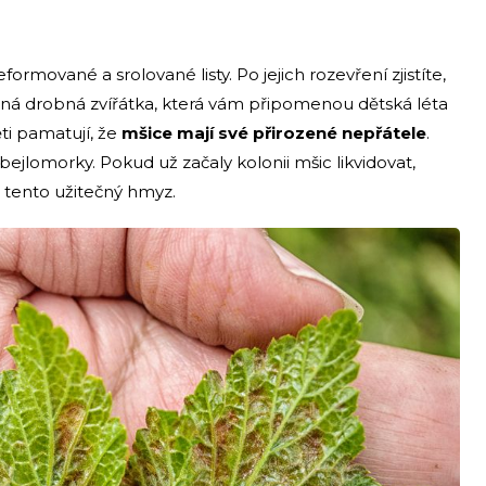
ormované a srolované listy. Po jejich rozevření zjistíte,
elená drobná zvířátka, která vám připomenou dětská léta
ěti pamatují, že
mšice mají své přirozené nepřátele
.
bejlomorky. Pokud už začaly kolonii mšic likvidovat,
é tento užitečný hmyz.