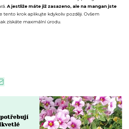
ará.
A jestliže máte již zasazeno, ale na mangan jste
tento krok aplikujte kdykoliv později. Ovšem
tak získáte maximální úrodu.
 potřebují
dkvetlé