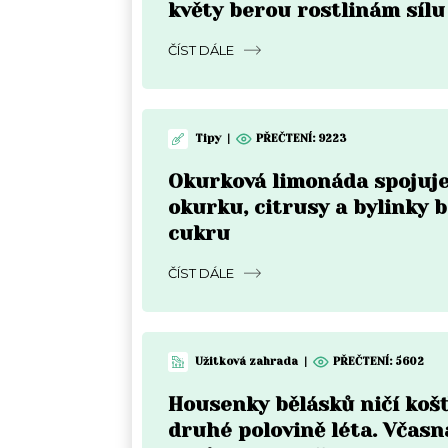
květy berou rostlinám sílu
ČÍST DÁLE
Tipy
|
PŘEČTENÍ:
9223
Okurková limonáda spojuje
okurku, citrusy a bylinky 
cukru
ČÍST DÁLE
Užitková zahrada
|
PŘEČTENÍ:
5602
Housenky bělásků ničí košť
druhé polovině léta. Včasn