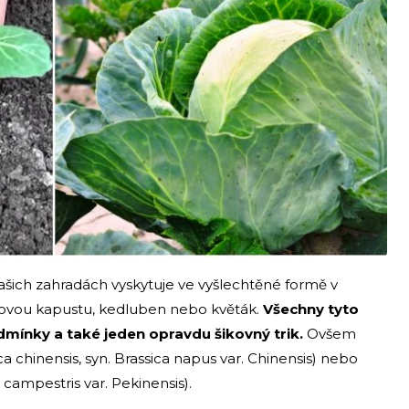
našich zahradách vyskytuje ve vyšlechtěné formě v
ovou kapustu, kedluben nebo květák.
Všechny tyto
odmínky a také jeden opravdu šikovný trik.
Ovšem
ca chinensis, syn. Brassica napus var. Chinensis) nebo
 campestris var. Pekinensis).