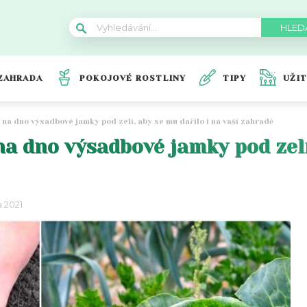
ZAHRADA
POKOJOVÉ ROSTLINY
TIPY
UŽI
na dno výsadbové jamky pod zelí, aby se mu dařilo i na vaší zahradě
a dno výsadbové jamky pod zelí,
a 2021