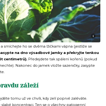
i
 smíchejte ho se dvěma lžičkami vápna (jestliže se
asypte na dno výsadbové jamky a překryjte tenkou
t centimetrů).
Předejdete tak spálení kořenů (pokud
ynechte). Nakonec do jamek vložte sazeničky, zasypte
te.
pravdu záleží
děte tomu už ve chvíli, kdy zelí poprvé zaléváte.
labé koncentraci. Ten se o všechny patogenní