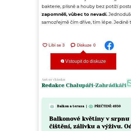
bakterie, plísně a houby bez potíží post
zapomněli, vůbec to nevadí.
Jednoduše 
samozřejmě čím dříve, tím lépe. Jedině 
Diskuze
0
Vstoupit do diskuze
Autor článku
Redakce Chalupáři-Zahrádkáři
Balkon a terasa
|
PŘEČTENÍ:
4930
Balkonové květiny v srpnu
čištění, zálivku a výživu. O