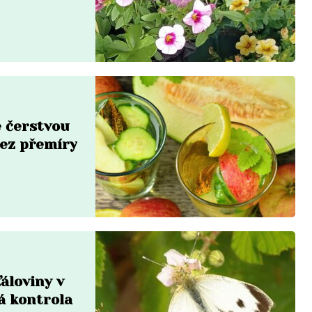
 čerstvou
bez přemíry
áloviny v
á kontrola