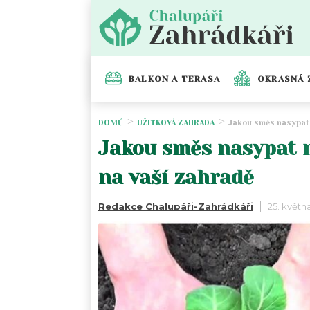
BALKON A TERASA
OKRASNÁ 
DOMŮ
UŽITKOVÁ ZAHRADA
Jakou směs nasypat 
Jakou směs nasypat n
na vaší zahradě
Redakce Chalupáři-Zahrádkáři
25. květn