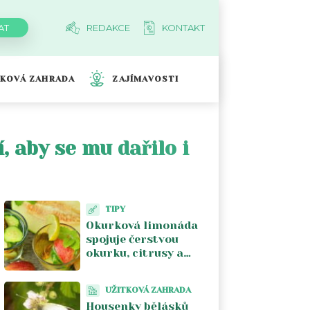
REDAKCE
KONTAKT
TKOVÁ ZAHRADA
ZAJÍMAVOSTI
 aby se mu dařilo i
TIPY
Okurková limonáda
spojuje čerstvou
okurku, citrusy a
bylinky bez přemíry
cukru
UŽITKOVÁ ZAHRADA
Housenky bělásků