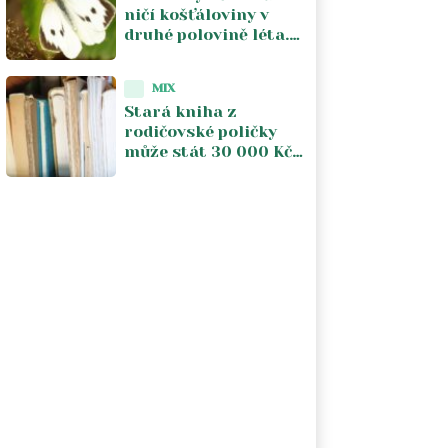
ničí košťáloviny v
druhé polovině léta.
Včasná kontrola listů
omezuje škody
MIX
Stará kniha z
rodičovské poličky
může stát 30 000 Kč.
Záleží na třech
věcech, které většina
lidí ani nekontroluje