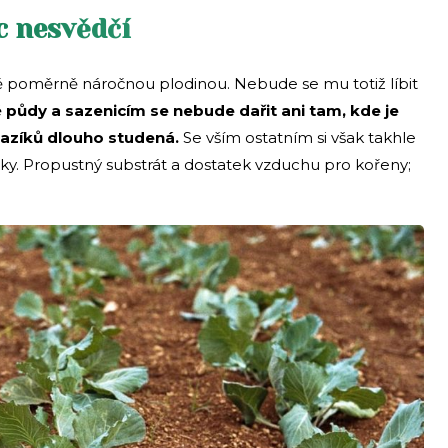
c nesvědčí
ně poměrně náročnou plodinou. Nebude se mu totiž líbit
é půdy a sazenicím se nebude dařit ani tam, kde je
razíků dlouho studená.
Se vším ostatním si však takhle
čky. Propustný substrát a dostatek vzduchu pro kořeny;