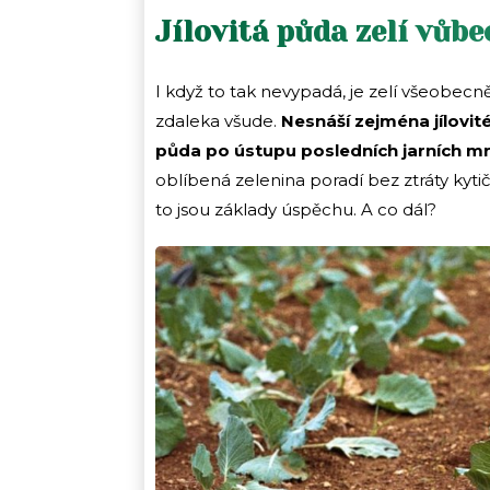
Jílovitá půda zelí vůbe
I když to tak nevypadá, je zelí všeobec
zdaleka všude.
Nesnáší zejména jílovit
půda po ústupu posledních jarních m
oblíbená zelenina poradí bez ztráty kyti
to jsou základy úspěchu. A co dál?