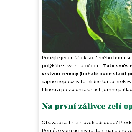
Použijte jeden šálek spařeného humusu a
potýkáte s kyselou půdou).
Tuto směs n
vrstvou zeminy (bohatě bude stačit pě
vápno nepoužíváte, klidně tento krok v
hlínou a po všech stranách jemně přitlač
Na první zálivce zelí o
Obáváte se hnití hlávek odspodu? Předej
Pomůže vám účinný roztok manganu ve s