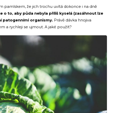
ným pamlskem, že jich trochu uvítá dokonce i na dně
 o to, aby půda nebyla příliš kyselá (zasáhnout lze
vání patogenními organismy.
Právě dávka hnojiva
m a rychleji se ujmout. A jaké použít?