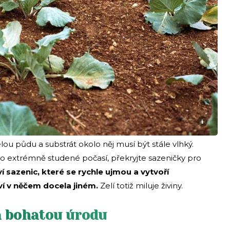
i
elou půdu a substrát okolo něj musí být stále vlhký.
o extrémně studené počasí, překryjte sazeničky pro
sazenic, které se rychle ujmou a vytvoří
ví v něčem docela jiném.
Zelí totiž miluje živiny.
na bohatou úrodu