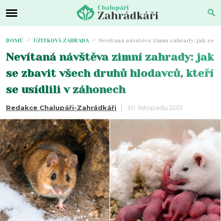
DOMŮ
UŽITKOVÁ ZAHRADA
Nevítaná návštěva zimní zahrady: jak se zb
Nevítaná návštěva zimní zahrady: jak
se zbavit všech druhů hlodavců, kteří
se usídlili v záhonech
Redakce Chalupáři-Zahrádkáři
30. listopadu 2021