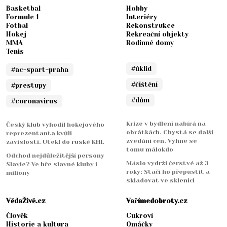
Basketbal
Hobby
Formule 1
Interiéry
Fotbal
Rekonstrukce
Hokej
Rekreační objekty
MMA
Rodinné domy
Tenis
#úklid
#ac-spart-praha
#čištění
#prestupy
#dům
#coronavirus
Krize v bydlení nabírá na
Český klub vyhodil hokejového
obrátkách. Chystá se další
reprezentanta kvůli
zvedání cen. Vyhne se
závislosti. Utekl do ruské KHL
tomu málokdo
Odchod nejdůležitější persony
Máslo vydrží čerstvé až 3
Slavie? Ve hře slavné kluby i
roky: Stačí ho přepustit a
miliony
skladovat ve sklenici
VědaŽivě.cz
Vařímedobroty.cz
Člověk
Cukroví
Historie a kultura
Omáčky