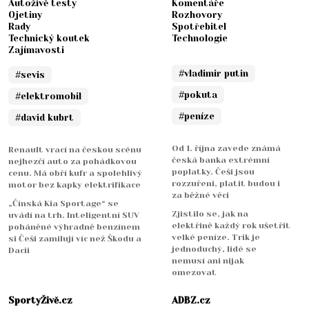
Autoživě testy
Komentáře
Ojetiny
Rozhovory
Rady
Spotřebitel
Technický koutek
Technologie
Zajímavosti
#vladimir putin
#sevis
#pokuta
#elektromobil
#peníze
#david kubrt
Od 1. října zavede známá
Renault vrací na českou scénu
česká banka extrémní
nejhezčí auto za pohádkovou
poplatky. Češi jsou
cenu. Má obří kufr a spolehlivý
rozzuřeni, platit budou i
motor bez kapky elektrifikace
za běžné věci
„Čínská Kia Sportage“ se
Zjistilo se, jak na
uvádí na trh. Inteligentní SUV
elektřině každý rok ušetřit
poháněné výhradně benzínem
velké peníze. Trik je
si Češi zamilují víc než Škodu a
jednoduchý, lidé se
Dacii
nemusí ani nijak
omezovat
SportyŽivě.cz
ADBZ.cz