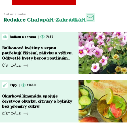
Autor článku
Redakce Chalupáři-Zahrádkáři
Balkon a terasa
|
7157
Balkonové květiny v srpnu
potřebují čištění, zálivku a výživu.
Odkvetlé květy berou rostlinám
sílu
ČÍST DÁLE
Tipy
|
11450
Okurková limonáda spojuje
čerstvou okurku, citrusy a bylinky
bez přemíry cukru
ČÍST DÁLE