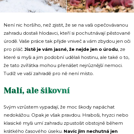
Není nic horšího, než zjistit, že se na vaši opečovávanou
zahradu dostali hlodavci, kteří si pochutnávají pěstované
úrodě. Vaše práce tak přijde vniveč a vám zbydou jen oči
pro pláč.
Jistě je vám jasné, že nejde jen o úrodu
, ze
které si myši a jim podobní udělali hostinu, ale také o to,
že tato zvířátka mohou přenášet nejrůznější nemoci.
Tudíž ve vaší zahradě pro ně není místo.
Malí, ale šikovní
Svým vzrůstem vypadají, že moc škody napáchat
nedokážou. Opak je však pravdou. Hraboši, hryzci nebo
klasické myši umí zahradu zpustošit obstojně během
krátkého časového úseku.
Navíc jim nechutná jen