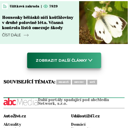
Užitková zahrada
|
7829
Housenky bělásků ničí košťáloviny
v druhé polovině léta. Včasná
kontrola listů omezuje škody
ČÍST DÁLE
ZOBRAZIT DALŠÍ ČLÁNKY
SOUVISEJÍCÍ TÉMATA:
HRABOŠ
HRYZEC
MYŠ
Další portály spadající pod abcMedia
Network, s.r.o.
AutoŽivě.cz
Události247.cz
Aktuality
Domácí