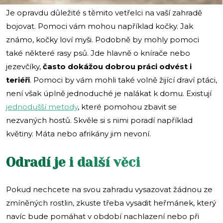
Je opravdu důležité s těmito vetřelci na vaší zahradě
bojovat. Pomoci vám mohou například kočky. Jak
známo, kočky loví myši. Podobně by mohly pomoci
také některé rasy psů. Jde hlavně o knírače nebo
jezevčíky,
často dokážou dobrou práci odvést i
teriéři
. Pomoci by vám mohli také volně žijící draví ptáci,
není však úplně jednoduché je nalákat k domu. Existují
jednodušší metody
, které pomohou zbavit se
nezvaných hostů. Skvěle si s nimi poradí například
květiny. Máta nebo afrikány jim nevoní.
Odradí je i další věci
Pokud nechcete na svou zahradu vysazovat žádnou ze
zmíněných rostlin, zkuste třeba vysadit heřmánek, který
navíc bude pomáhat v období nachlazení nebo při