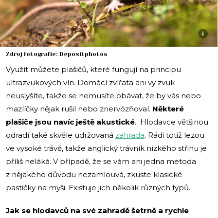
i
Zdroj fotografie: Depositphotos
Využít můžete plašičů, které fungují na principu
ultrazvukových vln. Domácí zvířata ani vy zvuk
neuslyšíte, takže se nemusíte obávat, že by vás nebo
mazlíčky nějak rušil nebo znervózňoval.
Některé
plašiče jsou navíc ještě akustické
. Hlodavce většinou
odradí také skvěle udržovaná
zahrada
. Rádi totiž lezou
ve vysoké trávě, takže anglický trávník nízkého střihu je
příliš neláká. V případě, že se vám ani jedna metoda
z nějakého důvodu nezamlouvá, zkuste klasické
pastičky na myši. Existuje jich několik různých typů.
Jak se hlodavců na své zahradě šetrně a rychle