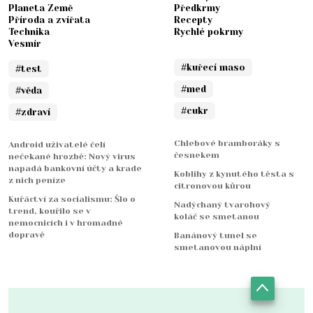
Planeta Země
Předkrmy
Příroda a zvířata
Recepty
Technika
Rychlé pokrmy
Vesmír
#kuřecí maso
#test
#med
#věda
#cukr
#zdraví
Chlebové bramboráky s
Android uživatelé čelí
česnekem
nečekané hrozbě: Nový virus
napadá bankovní účty a krade
Koblihy z kynutého těsta s
z nich peníze
citronovou kůrou
Kuřáctví za socialismu: Šlo o
Nadýchaný tvarohový
trend, kouřilo se v
koláč se smetanou
nemocnicích i v hromadné
dopravě
Banánový tunel se
smetanovou náplní