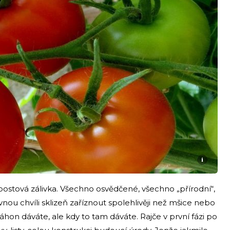
i
postová zálivka. Všechno osvědčené, všechno „přírodní“,
ou chvíli sklizeň zaříznout spolehlivěji než mšice nebo
áhon dáváte, ale kdy to tam dáváte. Rajče v první fázi po