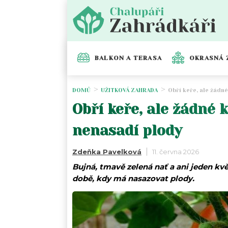
BALKON A TERASA
OKRASNÁ 
DOMŮ
UŽITKOVÁ ZAHRADA
Obří keře, ale žádné
Obří keře, ale žádné 
nenasadí plody
Zdeňka Pavelková
11. června 2026
Bujná, tmavě zelená nať a ani jeden kv
době, kdy má nasazovat plody.