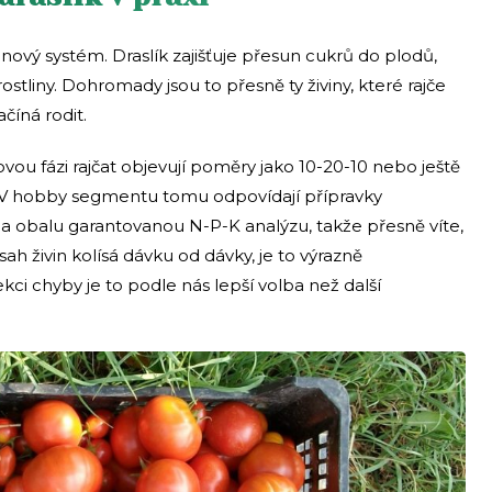
nový systém. Draslík zajišťuje přesun cukrů do plodů,
ostliny. Dohromady jsou to přesně ty živiny, které rajče
ačíná rodit.
u fázi rajčat objevují poměry jako 10-20-10 nebo ještě
8. V hobby segmentu tomu odpovídají přípravky
 na obalu garantovanou N-P-K analýzu, takže přesně víte,
sah živin kolísá dávku od dávky, je to výrazně
ekci chyby je to podle nás lepší volba než další