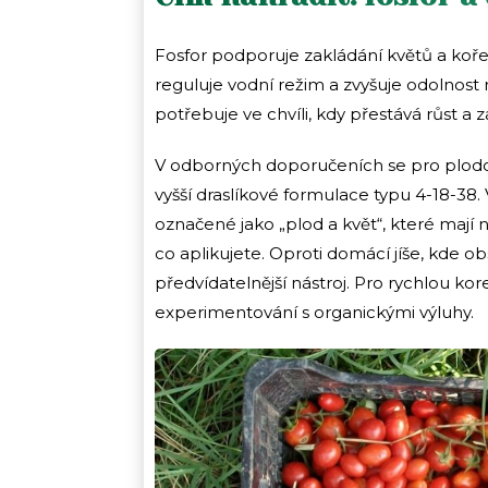
Fosfor podporuje zakládání květů a koře
reguluje vodní režim a zvyšuje odolnost r
potřebuje ve chvíli, kdy přestává růst a z
V odborných doporučeních se pro plodovo
vyšší draslíkové formulace typu 4-18-3
označené jako „plod a květ“, které mají
co aplikujete. Oproti domácí jíše, kde ob
předvídatelnější nástroj. Pro rychlou kor
experimentování s organickými výluhy.