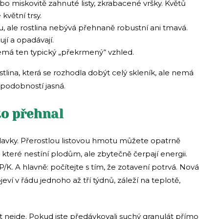
o miskovitě zahnuté listy, zkrabacené vršky. Květů
větní trsy.
horu, ale rostlina nebývá přehnaně robustní ani tmavá.
ují a opadávají.
 nemá ten typický „překrmený“ vzhled.
stlina, která se rozhodla dobýt celý skleník, ale nemá
ěpodobností jasná.
to přehnal
davky. Přerostlou listovou hmotu můžete opatrně
y, které nestíní plodům, ale zbytečně čerpají energii.
/K. A hlavně: počítejte s tím, že zotavení potrvá. Nová
ví v řádu jednoho až tří týdnů, záleží na teplotě,
it nejde. Pokud jste předávkovali suchý granulát přímo