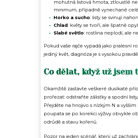
mohutná listová hmota, ztloustlé neb
minimum, případně vynechané celé k
Horko a sucho
: listy se svinují na
Chlad
: květy se tvoří, ale špatně opyl
Slabé světlo
: rostlina neplodí, ale
Pokud vaše rajče vypadá jako pralesní ro
jediný květ, diagnóza je s vysokou pravd
Co dělat, když už jsem 
Okamžitě zastavte veškeré dusíkaté pří
prořezat: odstraňte zálistky a spodní list
Přejděte na hnojivo s nízkým N a vyšším P
poupata se po korekci výživy obvykle obje
odrůdě a stavu kořenů.
Pozor na jeden scénář, který už zachrán