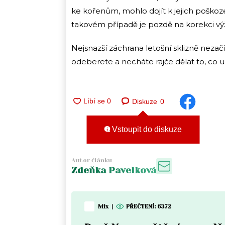
ke kořenům, mohlo dojít k jejich poškoze
takovém případě je pozdě na korekci výživ
Nejsnazší záchrana letošní sklizně nezačí
odeberete a necháte rajče dělat to, co um
Diskuze
0
Vstoupit do diskuze
Autor článku
Zdeňka Pavelková
Mix
|
PŘEČTENÍ:
6372