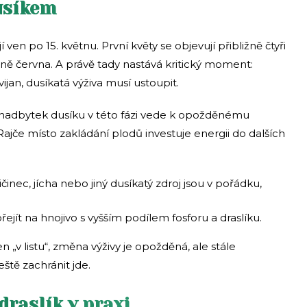
usíkem
ven po 15. květnu. První květy se objevují přibližně čtyři
ině června. A právě tady nastává kritický moment:
vijan, dusíkatá výživa musí ustoupit.
nadbytek dusíku v této fázi vede k opožděnému
ajče místo zakládání plodů investuje energii do dalších
pičinec, jícha nebo jiný dusíkatý zdroj jsou v pořádku,
 přejít na hnojivo s vyšším podílem fosforu a draslíku.
n „v listu“, změna výživy je opožděná, ale stále
eště zachránit jde.
draslík v praxi