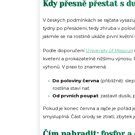
Kdy přesně přestat s d
V českých podmínkách se rajčata vysazují 
týdny po přesazení, tedy zhruba v polov
jakmile se na rostlině ukáže první květní 
Podle doporučení
University of Missouri
kvetení a prokazatelně nižšímu výnosu. R
výhonů. V praxi to znamená:
Do poloviny června
(přibližně): sle
rostlina staví nať.
Od prvních poupat
: zastavit dusík,
Pokud je konec června a rajče je pořád je
smysluplná. Část úrody se ztratí, zbytek j
Čím nahradit: fosfor a 