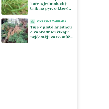
kořen: jednoduchý
trik na pýr, o kterém
zkušení zahrádkáři
mluví a funguje do
OKRASNÁ ZAHRADA
týdne
Túje v plotě hnědnou
a zahradníci říkají:
nejčastěji za to může
sám majitel. Tři
chyby, které se
opakují každý rok