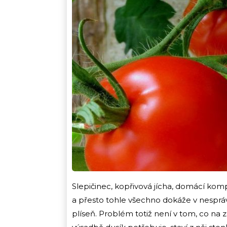
Slepičinec, kopřivová jícha, domácí kom
a přesto tohle všechno dokáže v nesprávn
plíseň. Problém totiž není v tom, co na z