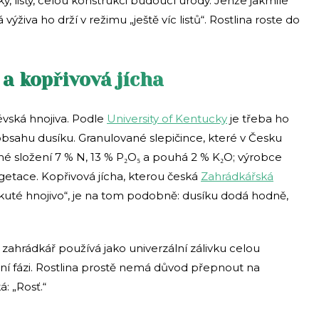
ky, listy, celou konstrukci budoucí úrody. Jenže jakmile
výživa ho drží v režimu „ještě víc listů“. Rostlina roste do
 a kopřivová jícha
lévská hnojiva. Podle
University of Kentucky
je třeba ho
bsahu dusíku. Granulované slepičince, které v Česku
né složení 7 % N, 13 % P₂O₅ a pouhá 2 % K₂O; výrobce
etace. Kopřivová jícha, kterou česká
Zahrádkářská
kuté hnojivo“, je na tom podobně: dusíku dodá hodně,
 zahrádkář používá jako univerzální zálivku celou
vní fázi. Rostlina prostě nemá důvod přepnout na
: „Rosť.“