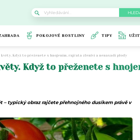
ZAHRADA
POKOJOVÉ ROSTLINY
TIPY
UŽI
 květy. Když to přeženete s hnojením, rajčata zleniví a nenasadí plody
květy. Když to přeženete s hnoje
ět – typický obraz rajčete přehnojného dusíkem právě v