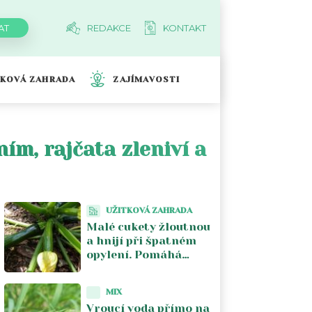
REDAKCE
KONTAKT
TKOVÁ ZAHRADA
ZAJÍMAVOSTI
ním, rajčata zleniví a
UŽITKOVÁ ZAHRADA
Malé cukety žloutnou
a hnijí při špatném
opylení. Pomáhá
ruční opylení ranním
samčím květem
MIX
Vroucí voda přímo na