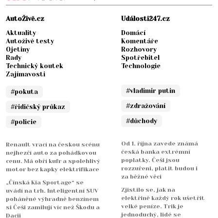
AutoŽivě.cz
Události247.cz
Aktuality
Domácí
Autoživě testy
Komentáře
Ojetiny
Rozhovory
Rady
Spotřebitel
Technický koutek
Technologie
Zajímavosti
#vladimir putin
#pokuta
#zdražování
#řidičský průkaz
#důchody
#policie
Od 1. října zavede známá
Renault vrací na českou scénu
česká banka extrémní
nejhezčí auto za pohádkovou
poplatky. Češi jsou
cenu. Má obří kufr a spolehlivý
rozzuřeni, platit budou i
motor bez kapky elektrifikace
za běžné věci
„Čínská Kia Sportage“ se
Zjistilo se, jak na
uvádí na trh. Inteligentní SUV
elektřině každý rok ušetřit
poháněné výhradně benzínem
velké peníze. Trik je
si Češi zamilují víc než Škodu a
jednoduchý, lidé se
Dacii