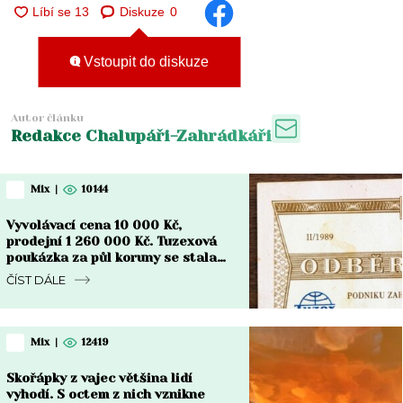
Diskuze
0
Vstoupit do diskuze
Autor článku
Redakce Chalupáři-Zahrádkáři
Mix
|
10144
Vyvolávací cena 10 000 Kč,
prodejní 1 260 000 Kč. Tuzexová
poukázka za půl koruny se stala
nejdražším bonem v české historii
ČÍST DÁLE
Mix
|
12419
Skořápky z vajec většina lidí
vyhodí. S octem z nich vznikne