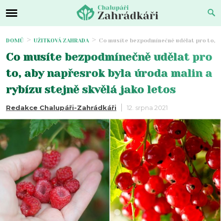
DOMŮ
UŽITKOVÁ ZAHRADA
Co musíte bezpodmínečně udělat pro to, ab
Co musíte bezpodmínečně udělat pro
to, aby napřesrok byla úroda malin a
rybízu stejně skvělá jako letos
Redakce Chalupáři-Zahrádkáři
12. srpna 2021