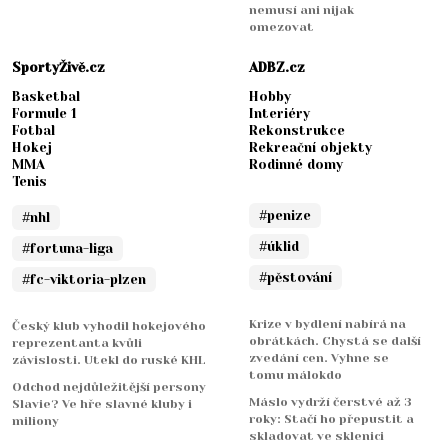
nemusí ani nijak
omezovat
SportyŽivě.cz
ADBZ.cz
Basketbal
Hobby
Formule 1
Interiéry
Fotbal
Rekonstrukce
Hokej
Rekreační objekty
MMA
Rodinné domy
Tenis
#penize
#nhl
#úklid
#fortuna-liga
#pěstování
#fc-viktoria-plzen
Krize v bydlení nabírá na
Český klub vyhodil hokejového
obrátkách. Chystá se další
reprezentanta kvůli
zvedání cen. Vyhne se
závislosti. Utekl do ruské KHL
tomu málokdo
Odchod nejdůležitější persony
Máslo vydrží čerstvé až 3
Slavie? Ve hře slavné kluby i
roky: Stačí ho přepustit a
miliony
skladovat ve sklenici