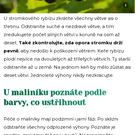
i
U stromkového rybízu zkrátíte všechny větve asi o
třetinu. Odstraníte suché a nezdravé větve, a tím
zredukujete počet silných větví v koruně na osm až
deset.
Také zkontrolujte, zda opora stromku
drží
pevně
, aby nedošlo k poškození větrem. Keře rybízu
plodí nejvíce na dvouletých až tříletých větvích. Ty starší
odstraníte až u země. Na jednom keři by mělo zůstat asi
deset větví. Jednoleté výhony nikdy nezkracujte.
U maliníku poznáte podle
barvy, co ustřihnout
Péče o maliníky mají podzimní i jarní fázi. Po sklizni
odstraňte všechny odplozené výhony. Poznáte je