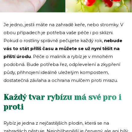
Je jedno, jestli máte na zahradě keře, nebo stromky. V
obou případech je potřeba vaše péče i po sklizni.
Pokud o rostliny správně pečujete každý rok,
nebude
vás to stát příliš času a můžete se už nyní těšit na
příští úrodu
. Péče o maliník a rybíz je v mnohém
podobná. Bude potřeba řez, odplevelení a zkypření
půdy, přihnojení ideálně uleželým kompostem,
dostatečná závlaha a ochrana mulčem proti mrazu.
Každý tvar rybízu má své pro i
proti
Rybíz je jedna z nejčastějších plodin, která se na
zahradách pěstuje. Nejoblíbenější je červený, ale ani bílý