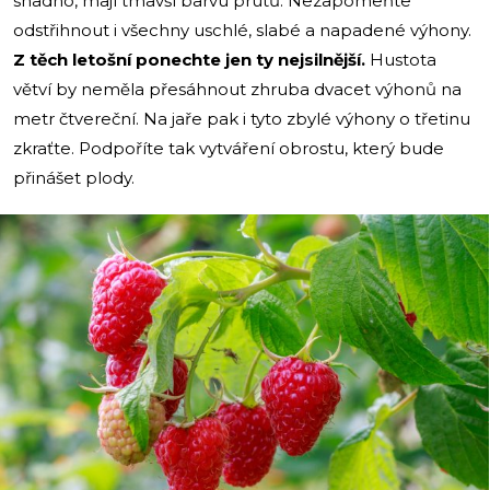
snadno, mají tmavší barvu prutů. Nezapomeňte
odstřihnout i všechny uschlé, slabé a napadené výhony.
Z těch letošní ponechte jen ty nejsilnější.
Hustota
větví by neměla přesáhnout zhruba dvacet výhonů na
metr čtvereční. Na jaře pak i tyto zbylé výhony o třetinu
zkraťte. Podpoříte tak vytváření obrostu, který bude
přinášet plody.