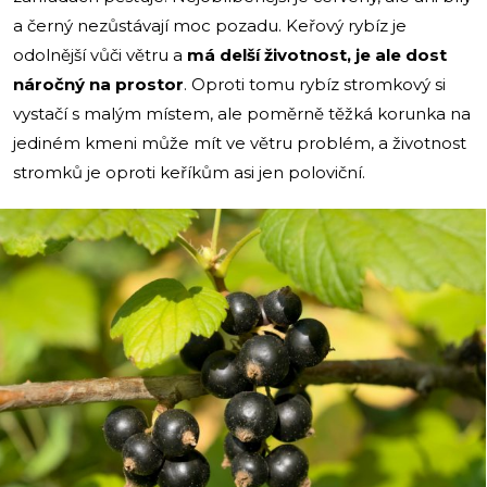
a černý nezůstávají moc pozadu. Keřový rybíz je
odolnější vůči větru a
má delší životnost, je ale dost
náročný na prostor
. Oproti tomu rybíz stromkový si
vystačí s malým místem, ale poměrně těžká korunka na
jediném kmeni může mít ve větru problém, a životnost
stromků je oproti keříkům asi jen poloviční.