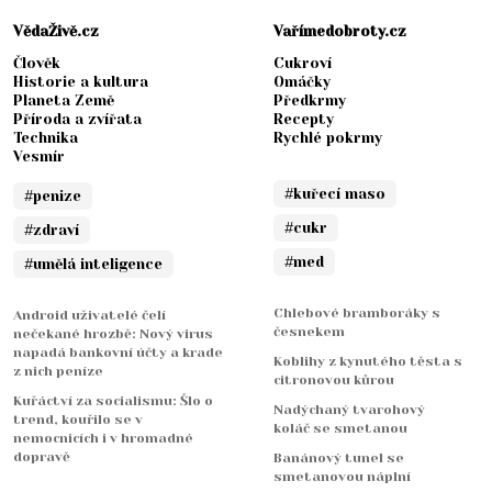
VědaŽivě.cz
Vařímedobroty.cz
Člověk
Cukroví
Historie a kultura
Omáčky
Planeta Země
Předkrmy
Příroda a zvířata
Recepty
Technika
Rychlé pokrmy
Vesmír
#kuřecí maso
#penize
#cukr
#zdraví
#med
#umělá inteligence
Chlebové bramboráky s
Android uživatelé čelí
česnekem
nečekané hrozbě: Nový virus
napadá bankovní účty a krade
Koblihy z kynutého těsta s
z nich peníze
citronovou kůrou
Kuřáctví za socialismu: Šlo o
Nadýchaný tvarohový
trend, kouřilo se v
koláč se smetanou
nemocnicích i v hromadné
dopravě
Banánový tunel se
smetanovou náplní