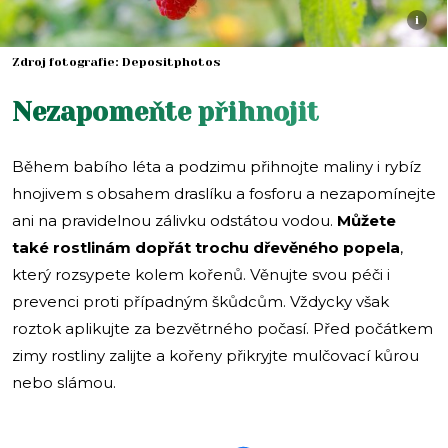
i
Zdroj fotografie: Depositphotos
Nezapomeňte přihnojit
Během babího léta a podzimu přihnojte maliny i rybíz
hnojivem s obsahem draslíku a fosforu a nezapomínejte
ani na pravidelnou zálivku odstátou vodou.
Můžete
také rostlinám dopřát trochu dřevěného popela
,
který rozsypete kolem kořenů. Věnujte svou péči i
prevenci proti případným škůdcům. Vždycky však
roztok aplikujte za bezvětrného počasí. Před počátkem
zimy rostliny zalijte a kořeny přikryjte mulčovací kůrou
nebo slámou.