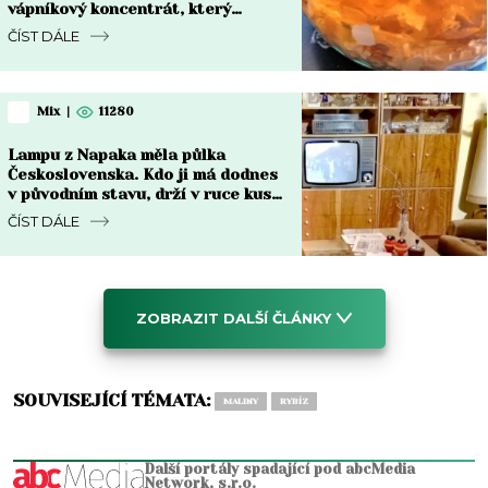
vápníkový koncentrát, který
chřadnoucím rostlinám vrátí sílu
ČÍST DÁLE
Mix
|
11280
Lampu z Napaka měla půlka
Československa. Kdo ji má dodnes
v původním stavu, drží v ruce kus
za 8 000 Kč i víc
ČÍST DÁLE
ZOBRAZIT DALŠÍ ČLÁNKY
SOUVISEJÍCÍ TÉMATA:
MALINY
RYBÍZ
Další portály spadající pod abcMedia
Network, s.r.o.