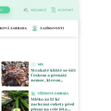
REDAKCE
KONTAKT
TKOVÁ ZAHRADA
ZAJÍMAVOSTI
MIX
Strakaté klíště se šíří
Českem a přenáší
nemoc, kterou
většina lékařů nezná.
Piják lužní už není jen
UŽITKOVÁ ZAHRADA
na Moravě
Mléko za 12 Kč
zachrání cukety před
plísní na celé léto.