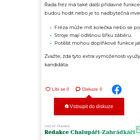
Řada fréz má také další přídavné funkce, 
budou hodit nebo je to nadbytečná inves
Fréza může mít kolečka nebo se po
Stroje mají odlišnou šířku záběru.
Potěšit mohou doplňkové funkce jako
Zvažte, zda tyto extra vymoženosti využ
kandidáta.
Diskuze
0
Vstoupit do diskuze
Autor článku
Redakce Chalupáři-Zahrádkáři