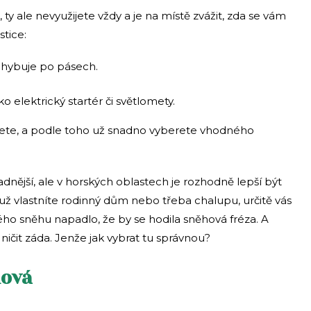
ty ale nevyužijete vždy a je na místě zvážit, zda se vám
tice:
hybuje po pásech.
 elektrický startér či světlomety.
ijete, a podle toho už snadno vyberete vhodného
adnější, ale v horských oblastech je rozhodně lepší být
už vlastníte rodinný dům nebo třeba chalupu, určitě vás
ho sněhu napadlo, že by se hodila sněhová fréza. A
 ničit záda. Jenže jak vybrat tu správnou?
nová