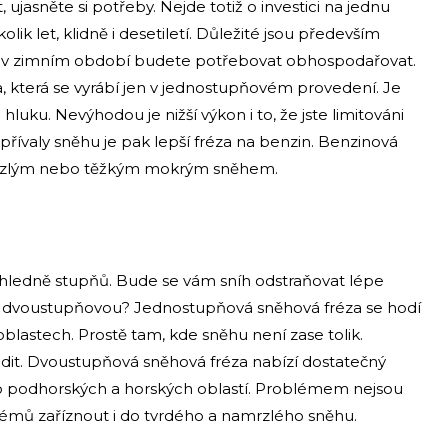
 ujasněte si potřeby. Nejde totiž o investici na jednu
lik let, klidně i desetiletí. Důležité jsou především
teré v zimním období budete potřebovat obhospodařovat.
a, která se vyrábí jen v jednostupňovém provedení. Je
luku. Nevýhodou je nižší výkon i to, že jste limitováni
í přívaly sněhu je pak lepší fréza na benzin. Benzinová
přemrzlým nebo těžkým mokrým sněhem.
hledně stupňů. Bude se vám sníh odstraňovat lépe
 dvoustupňovou? Jednostupňová sněhová fréza se hodí
blastech. Prostě tam, kde sněhu není zase tolik.
radit. Dvoustupňová sněhová fréza nabízí dostatečný
do podhorských a horských oblastí. Problémem nejsou
lémů zaříznout i do tvrdého a namrzlého sněhu.