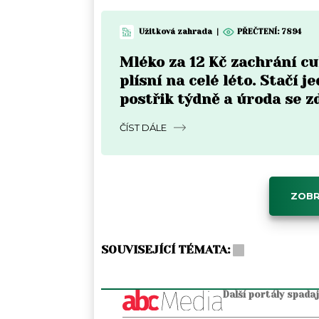
Užitková zahrada
|
PŘEČTENÍ:
7894
Mléko za 12 Kč zachrání c
plísní na celé léto. Stačí j
postřik týdně a úroda se z
ČÍST DÁLE
ZOBR
SOUVISEJÍCÍ TÉMATA:
Další portály spada