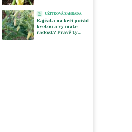
Stačí jeden postřik
týdně a úroda se
UŽITKOVÁ ZAHRADA
zdvojnásobí
Rajčata na keři pořád
kvetou a vy máte
radost? Právě ty
květy vám kradou
úrodu. V srpnu je
musíte zastavit