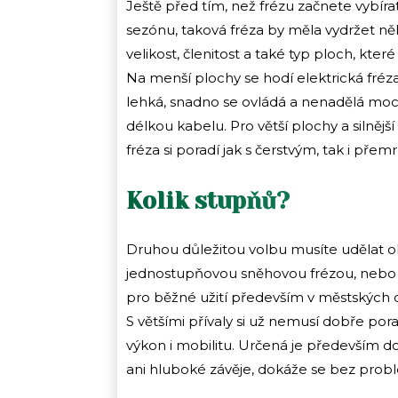
Ještě před tím, než frézu začnete vybírat,
sezónu, taková fréza by měla vydržet něko
velikost, členitost a také typ ploch, k
Na menší plochy se hodí elektrická fréz
lehká, snadno se ovládá a nenadělá moc h
délkou kabelu. Pro větší plochy a silnějš
fréza si poradí jak s čerstvým, tak i 
Kolik stupňů?
Druhou důležitou volbu musíte udělat o
jednostupňovou sněhovou frézou, nebo
pro běžné užití především v městských o
S většími přívaly si už nemusí dobře po
výkon i mobilitu. Určená je především 
ani hluboké závěje, dokáže se bez prob