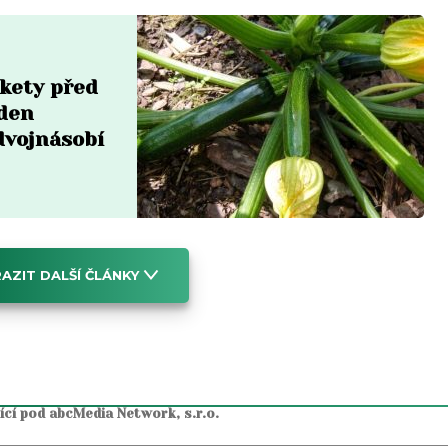
ukety před
eden
dvojnásobí
AZIT DALŠÍ ČLÁNKY
jící pod abcMedia Network, s.r.o.