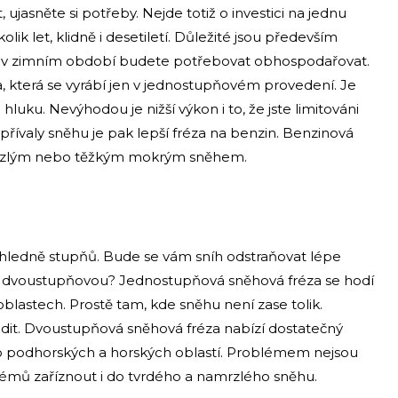
 ujasněte si potřeby. Nejde totiž o investici na jednu
lik let, klidně i desetiletí. Důležité jsou především
teré v zimním období budete potřebovat obhospodařovat.
a, která se vyrábí jen v jednostupňovém provedení. Je
luku. Nevýhodou je nižší výkon i to, že jste limitováni
í přívaly sněhu je pak lepší fréza na benzin. Benzinová
přemrzlým nebo těžkým mokrým sněhem.
hledně stupňů. Bude se vám sníh odstraňovat lépe
 dvoustupňovou? Jednostupňová sněhová fréza se hodí
blastech. Prostě tam, kde sněhu není zase tolik.
radit. Dvoustupňová sněhová fréza nabízí dostatečný
do podhorských a horských oblastí. Problémem nejsou
lémů zaříznout i do tvrdého a namrzlého sněhu.