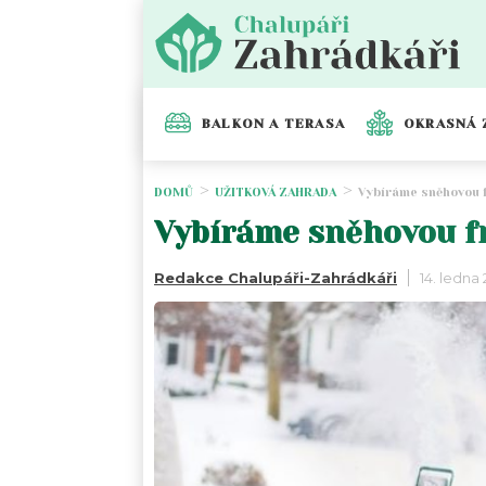
BALKON A TERASA
OKRASNÁ 
DOMŮ
UŽITKOVÁ ZAHRADA
Vybíráme sněhovou f
Vybíráme sněhovou fr
Redakce Chalupáři-Zahrádkáři
14. ledna