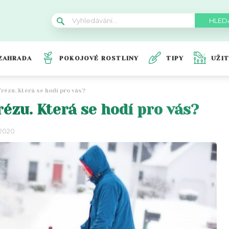
ZAHRADA
POKOJOVÉ ROSTLINY
TIPY
UŽI
rézu. Která se hodí pro vás?
ézu. Která se hodí pro vás?
 2020