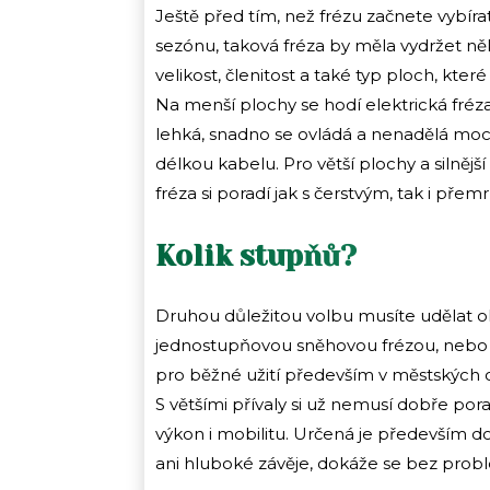
Ještě před tím, než frézu začnete vybírat,
sezónu, taková fréza by měla vydržet něko
velikost, členitost a také typ ploch, k
Na menší plochy se hodí elektrická fréz
lehká, snadno se ovládá a nenadělá moc h
délkou kabelu. Pro větší plochy a silnějš
fréza si poradí jak s čerstvým, tak i 
Kolik stupňů?
Druhou důležitou volbu musíte udělat o
jednostupňovou sněhovou frézou, nebo
pro běžné užití především v městských o
S většími přívaly si už nemusí dobře po
výkon i mobilitu. Určená je především 
ani hluboké závěje, dokáže se bez prob