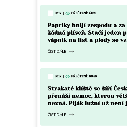
Mix
|
PŘEČTENÍ:
5169
Papriky hnijí zespodu a z
žádná plíseň. Stačí jeden p
vápník na list a plody se v
do týdne
ČÍST DÁLE
Mix
|
PŘEČTENÍ:
6046
Strakaté klíště se šíří Čes
přenáší nemoc, kterou vět
nezná. Piják lužní už není 
Moravě
ČÍST DÁLE