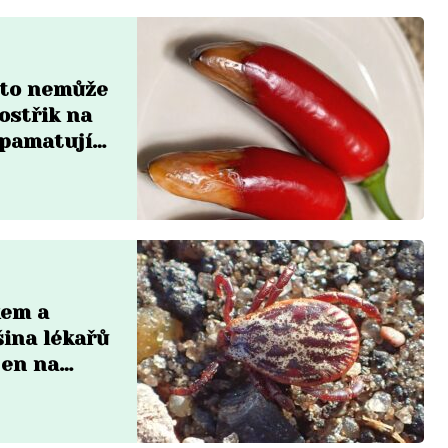
a to nemůže
ostřik na
zpamatují
kem a
šina lékařů
jen na