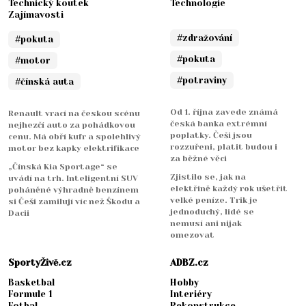
Technický koutek
Technologie
Zajímavosti
#zdražování
#pokuta
#pokuta
#motor
#potraviny
#čínská auta
Od 1. října zavede známá
Renault vrací na českou scénu
česká banka extrémní
nejhezčí auto za pohádkovou
poplatky. Češi jsou
cenu. Má obří kufr a spolehlivý
rozzuřeni, platit budou i
motor bez kapky elektrifikace
za běžné věci
„Čínská Kia Sportage“ se
Zjistilo se, jak na
uvádí na trh. Inteligentní SUV
elektřině každý rok ušetřit
poháněné výhradně benzínem
velké peníze. Trik je
si Češi zamilují víc než Škodu a
jednoduchý, lidé se
Dacii
nemusí ani nijak
omezovat
SportyŽivě.cz
ADBZ.cz
Basketbal
Hobby
Formule 1
Interiéry
Fotbal
Rekonstrukce