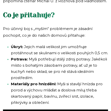
připomíná čtenář Michal U. z Rožnova pod Radhoštěm.
Co je přitahuje?
Pro účinný boj s „myším“ problémem je zásadní
pochopit, co je do našich domovů přitahuje:
Úkryt:
Jejich malá velikost jim umožňuje
protáhnout se skulinami o velikosti pouhých 0,5 cm.
Potrava:
Myši potřebují stálý zdroj potravy. Jakékoli
místo s bohatými zásobami potravy, ať už je to
kuchyň nebo sklad, se pro ně stává ideálním
prostředím.
Materiály pro hnízdění:
Myši si stavějí hnízda pro
porod a výchovu mláďat a doslova miluj třeba
skartovaný papír, bavlnu, zvířecí srst, izolace,
přikrývky a oblečení.