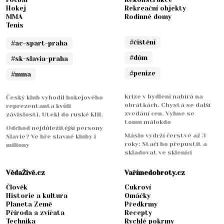
Hokej
Rekreační objekty
MMA
Rodinné domy
Tenis
#čištění
#ac-spart-praha
#dům
#sk-slavia-praha
#penize
#mma
Krize v bydlení nabírá na
Český klub vyhodil hokejového
obrátkách. Chystá se další
reprezentanta kvůli
zvedání cen. Vyhne se
závislosti. Utekl do ruské KHL
tomu málokdo
Odchod nejdůležitější persony
Máslo vydrží čerstvé až 3
Slavie? Ve hře slavné kluby i
roky: Stačí ho přepustit a
miliony
skladovat ve sklenici
VědaŽivě.cz
Vařímedobroty.cz
Člověk
Cukroví
Historie a kultura
Omáčky
Planeta Země
Předkrmy
Příroda a zvířata
Recepty
Technika
Rychlé pokrmy