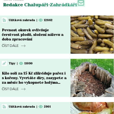
Redakce Chalupáři-Zahrádkáři
Užitková zahrada
|
12862
Pevnost okurek ovlivňuje
čerstvost plodů, složení nálevu a
doba zpracování
ČÍST DÁLE
Tipy
|
11090
Kilo soli za 15 Kč zlikviduje pařez i
s kořeny. Vyvrtáte díry, zasypete a
za měsíc ho vykopnete holýma
rukama
ČÍST DÁLE
Užitková zahrada
|
5901