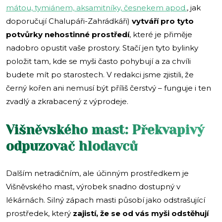
mátou, tymiánem, aksamitníky, česnekem apod.
, jak
doporučují Chalupáři-Zahrádkáři)
vytváří pro tyto
potvůrky nehostinné prostředí
, které je přiměje
nadobro opustit vaše prostory. Stačí jen tyto bylinky
položit tam, kde se myši často pohybují a za chvíli
budete mít po starostech. V redakci jsme zjistili, že
černý kořen ani nemusí být příliš čerstvý – funguje i ten
zvadlý a zkrabacený z výprodeje.
Višněvského mast: Překvapivý
odpuzovač hlodavců
Dalším netradičním, ale účinným prostředkem je
Višněvského mast, výrobek snadno dostupný v
lékárnách. Silný zápach masti působí jako odstrašující
prostředek, který
zajistí, že se od vás myši odstěhují