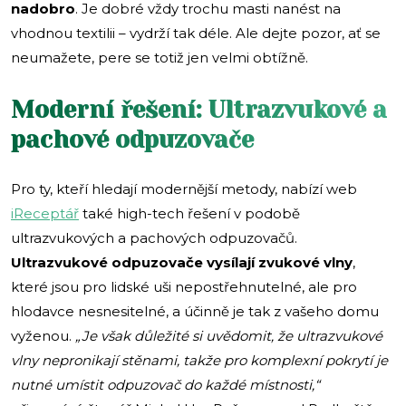
nadobro
. Je dobré vždy trochu masti nanést na
vhodnou textilii – vydrží tak déle. Ale dejte pozor, ať se
neumažete, pere se totiž jen velmi obtížně.
Moderní řešení: Ultrazvukové a
pachové odpuzovače
Pro ty, kteří hledají modernější metody, nabízí web
iReceptář
také high-tech řešení v podobě
ultrazvukových a pachových odpuzovačů.
Ultrazvukové odpuzovače vysílají zvukové vlny
,
které jsou pro lidské uši nepostřehnutelné, ale pro
hlodavce nesnesitelné, a účinně je tak z vašeho domu
vyženou.
„Je však důležité si uvědomit, že ultrazvukové
vlny nepronikají stěnami, takže pro komplexní pokrytí je
nutné umístit odpuzovač do každé místnosti,“