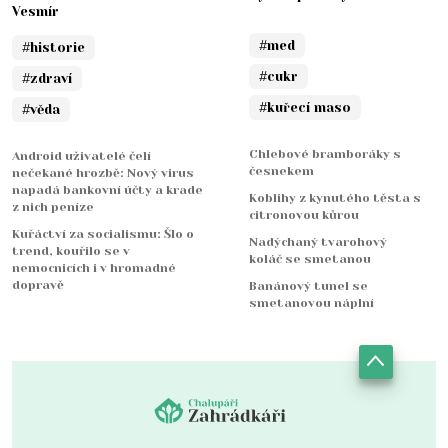
Vesmír
#med
#historie
#cukr
#zdraví
#kuřecí maso
#věda
Chlebové bramboráky s
Android uživatelé čelí
česnekem
nečekané hrozbě: Nový virus
napadá bankovní účty a krade
Koblihy z kynutého těsta s
z nich peníze
citronovou kůrou
Kuřáctví za socialismu: Šlo o
Nadýchaný tvarohový
trend, kouřilo se v
koláč se smetanou
nemocnicích i v hromadné
dopravě
Banánový tunel se
smetanovou náplní