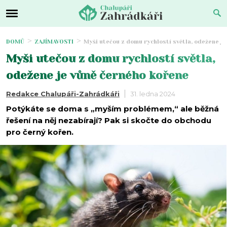
DOMŮ
ZAJÍMAVOSTI
Myši utečou z domu rychlostí světla, odežene j
Myši utečou z domu rychlostí světla,
odežene je vůně černého kořene
Redakce Chalupáři-Zahrádkáři
31. ledna 2024
Potýkáte se doma s „myším problémem,“ ale běžná
řešení na něj nezabírají? Pak si skočte do obchodu
pro černý kořen.