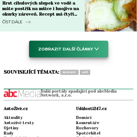
Hrst cibulových slupek ve vodě a
máte postřik na mšice i hnojivo na
okurky zároveň. Recept má čtyři
kroky
ČÍST DÁLE
ZOBRAZIT DALŠÍ ČLÁNKY
SOUVISEJÍCÍ TÉMATA:
HLODAVEC
MYŠ
Další portály spadající pod abcMedia
Network, s.r.o.
AutoŽivě.cz
Události247.cz
Aktuality
Domácí
Autoživě testy
Komentáře
Ojetiny
Rozhovory
Rady
Spotřebitel