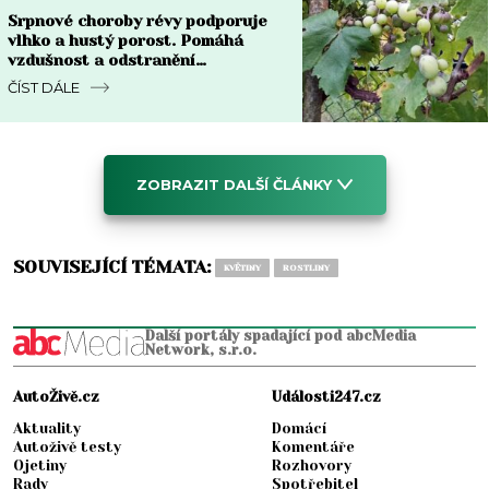
Srpnové choroby révy podporuje
vlhko a hustý porost. Pomáhá
vzdušnost a odstranění
napadených částí
ČÍST DÁLE
ZOBRAZIT DALŠÍ ČLÁNKY
SOUVISEJÍCÍ TÉMATA:
KVĚTINY
ROSTLINY
Další portály spadající pod abcMedia
Network, s.r.o.
AutoŽivě.cz
Události247.cz
Aktuality
Domácí
Autoživě testy
Komentáře
Ojetiny
Rozhovory
Rady
Spotřebitel