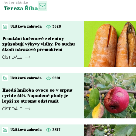
Autor článku
Tereza Říha
Užitková zahrada
|
3528
Praskání kořenové zeleniny
způsobují výkyvy vláhy. Po suchu
škodí nárazové přemokření
ČÍST DÁLE
Užitková zahrada
|
9291
Hnědá hniloba ovoce se v srpnu
rychle šíří. Napadené plody je
lepší ze stromu odstranit
ČÍST DÁLE
Užitková zahrada
|
3817