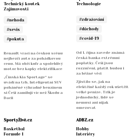
Technický koutek
Technologie
Zajímavosti
#zdražování
#nehoda
#důchody
#sevis
#covid-19
#pokuta
Od 1. října zavede známá
Renault vrací na českou scénu
česká banka extrémní
nejhezčí auto za pohádkovou
poplatky. Češi jsou
cenu. Má obří kufr a spolehlivý
rozzuřeni, platit budou i
motor bez kapky elektrifikace
za běžné věci
„Čínská Kia Sportage“ se
Zjistilo se, jak na
uvádí na trh. Inteligentní SUV
elektřině každý rok ušetřit
poháněné výhradně benzínem
velké peníze. Trik je
si Češi zamilují víc než Škodu a
jednoduchý, lidé se
Dacii
nemusí ani nijak
omezovat
SportyŽivě.cz
ADBZ.cz
Basketbal
Hobby
Formule 1
Interiéry