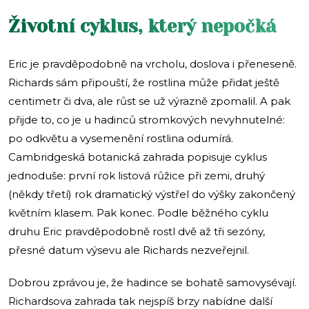
Životní cyklus, který nepočká
Eric je pravděpodobně na vrcholu, doslova i přeneseně.
Richards sám připouští, že rostlina může přidat ještě
centimetr či dva, ale růst se už výrazně zpomalil. A pak
přijde to, co je u hadinců stromkových nevyhnutelné:
po odkvětu a vysemenění rostlina odumírá.
Cambridgeská botanická zahrada popisuje cyklus
jednoduše: první rok listová růžice při zemi, druhý
(někdy třetí) rok dramatický výstřel do výšky zakončený
květním klasem. Pak konec. Podle běžného cyklu
druhu Eric pravděpodobně rostl dvě až tři sezóny,
přesné datum výsevu ale Richards nezveřejnil.
Dobrou zprávou je, že hadince se bohatě samovysévají.
Richardsova zahrada tak nejspíš brzy nabídne další