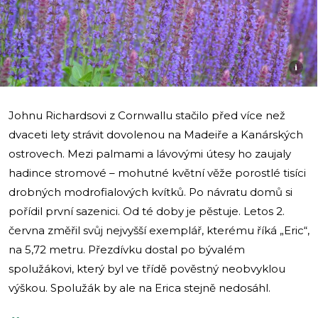
i
Johnu Richardsovi z Cornwallu stačilo před více než
dvaceti lety strávit dovolenou na Madeiře a Kanárských
ostrovech. Mezi palmami a lávovými útesy ho zaujaly
hadince stromové – mohutné květní věže porostlé tisíci
drobných modrofialových kvítků. Po návratu domů si
pořídil první sazenici. Od té doby je pěstuje. Letos 2.
června změřil svůj nejvyšší exemplář, kterému říká „Eric“,
na 5,72 metru. Přezdívku dostal po bývalém
spolužákovi, který byl ve třídě pověstný neobvyklou
výškou. Spolužák by ale na Erica stejně nedosáhl.