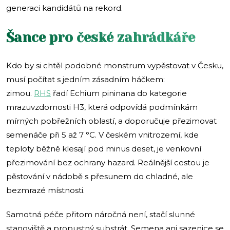
generaci kandidátů na rekord.
Šance pro české zahrádkáře
Kdo by si chtěl podobné monstrum vypěstovat v Česku,
musí počítat s jedním zásadním háčkem:
zimou.
RHS
řadí Echium pininana do kategorie
mrazuvzdornosti H3, která odpovídá podmínkám
mírných pobřežních oblastí, a doporučuje přezimovat
semenáče při 5 až 7 °C. V českém vnitrozemí, kde
teploty běžně klesají pod minus deset, je venkovní
přezimování bez ochrany hazard. Reálnější cestou je
pěstování v nádobě s přesunem do chladné, ale
bezmrazé místnosti.
Samotná péče přitom náročná není, stačí slunné
stanoviště a propustný substrát. Semena ani sazenice se