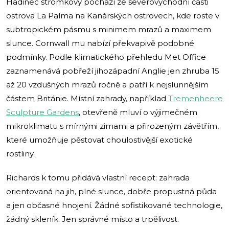
Hadinec stromkový pochází ze severovýchodní části
ostrova La Palma na Kanárských ostrovech, kde roste v
subtropickém pásmu s minimem mrazů a maximem
slunce. Cornwall mu nabízí překvapivě podobné
podmínky. Podle klimatického přehledu Met Office
zaznamenává pobřeží jihozápadní Anglie jen zhruba 15
až 20 vzdušných mrazů ročně a patří k nejslunnějším
částem Británie. Místní zahrady, například
Tremenheere
Sculpture Gardens
, otevřeně mluví o výjimečném
mikroklimatu s mírnými zimami a přirozeným závětřím,
které umožňuje pěstovat choulostivější exotické
rostliny.
Richards k tomu přidává vlastní recept: zahrada
orientovaná na jih, plné slunce, dobře propustná půda
a jen občasné hnojení. Žádné sofistikované technologie,
žádný skleník. Jen správné místo a trpělivost.