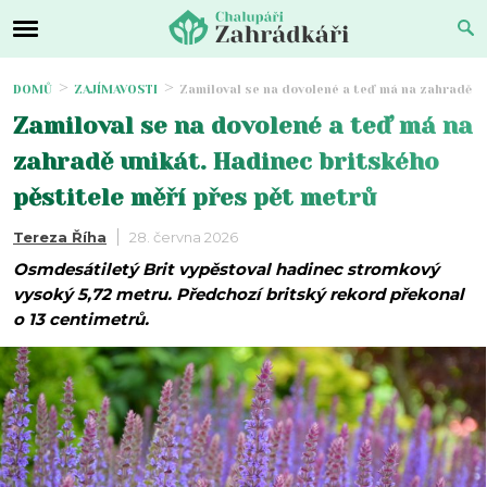
DOMŮ
ZAJÍMAVOSTI
Zamiloval se na dovolené a teď má na zahradě un
Zamiloval se na dovolené a teď má na
zahradě unikát. Hadinec britského
pěstitele měří přes pět metrů
Tereza Říha
28. června 2026
Osmdesátiletý Brit vypěstoval hadinec stromkový
vysoký 5,72 metru. Předchozí britský rekord překonal
o 13 centimetrů.