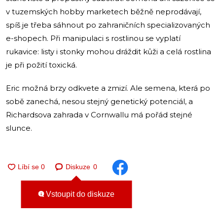
v tuzemských hobby marketech běžně neprodávají,
spíš je třeba sáhnout po zahraničních specializovaných
e-shopech. Při manipulaci s rostlinou se vyplatí
rukavice: listy i stonky mohou dráždit kůži a celá rostlina
je při požití toxická.
Eric možná brzy odkvete a zmizí. Ale semena, která po
sobě zanechá, nesou stejný genetický potenciál, a
Richardsova zahrada v Cornwallu má pořád stejné
slunce.
Diskuze
0
Vstoupit do diskuze