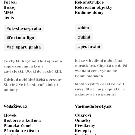
Fotbal
Rekonstrukce
Hokej
Rekreační objekty
MMA
Rodinné domy
Tenis
#dům
#sk-slavia-praha
#úklid
#fortuna-liga
#pěstování
#ac-spart-praha
Krize v bydlení nabírá na
Český klub vyhodil hokejového
obrátkách. Chystá se další
reprezentanta kvůli
zvedání cen. Vyhne se
závislosti. Utekl do ruské KHL
tomu málokdo
Odchod nejdůležitější persony
Máslo vydrží čerstvé až 3
Slavie? Ve hře slavné kluby i
roky: Stačí ho přepustit a
miliony
skladovat ve sklenici
VědaŽivě.cz
Vařímedobroty.cz
Člověk
Cukroví
Historie a kultura
Omáčky
Planeta Země
Předkrmy
Příroda a zvířata
Recepty