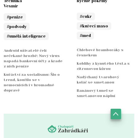
Technika
Rychlé pokrmy
Vesmír
#cukr
#penize
#kuřecí maso
#podvody
#med
#umělá inteligence
Chlebové bramboráky s
Android uživatelé čelí
česnekem
nečekané hrozbě: Nový virus
napadá bankovní účty a krade
Koblihy z kynutého těsta s
z nich peníze
citronovou kůrou
Kuřáctví za socialismu: Šlo o
Nadýchaný tvarohový
trend, kouřilo se v
koláč se smetanou
nemocnicích i v hromadné
dopravě
Banánový tunel se
smetanovou náplní