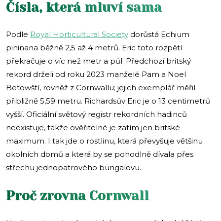
Čísla, která mluví sama
Podle
Royal Horticultural Society
dorůstá Echium
pininana běžně 2,5 až 4 metrů. Eric toto rozpětí
překračuje o víc než metr a půl. Předchozí britský
rekord drželi od roku 2023 manželé Pam a Noel
Betowští, rovněž z Cornwallu; jejich exemplář měřil
přibližně 5,59 metru. Richardsův Eric je o 13 centimetrů
vyšší. Oficiální světový registr rekordních hadinců
neexistuje, takže ověřitelné je zatím jen britské
maximum. I tak jde o rostlinu, která převyšuje většinu
okolních domů a která by se pohodlně dívala přes
střechu jednopatrového bungalovu.
Proč zrovna Cornwall