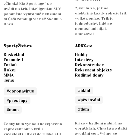
„Čínská Kia Sportage“ se
Zjistilo se, jak na
uvádí na trh. Inteligentní SUV
elektřině každý rok ušetřit
poháněné výhradně benzínem
velké peníze. Trik je
si Češi zamilují víc než Škodu a
jednoduchý, lidé se
Dacii
nemusí ani nijak
omezovat
SportyŽivě.cz
ADBZ.cz
Basketbal
Hobby
Formule 1
Interiéry
Fotbal
Rekonstrukce
Hokej
Rekreační objekty
MMA
Rodinné domy
Tenis
#úklid
#coronavirus
#pěstování
#prestupy
#dům
#mma
Krize v bydlení nabírá na
Český klub vyhodil hokejového
obrátkách. Chystá se další
reprezentanta kvůli
zvedání cen. Vyhne se
závislosti. Utekl do ruské KHL