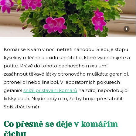
i
Komár se k vám v noci netrefí náhodou. Sleduje stopu
kyseliny mléčné a oxidu uhličitého, které vydechujete a
potíte. Právě do tohoto pachového mixu umí
zasáhnout těkavé látky citronového muškátu: geraniol,
citronellol nebo linalool. V laboratorních pokusech
geraniol
snížil přistávání komárů
na zdroj napodobující
lidský pach. Nejde tedy o to, že by hmyz přestal cítit.
Spíš ztrácí směr.
Co přesně se děje v komářím
čichu