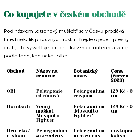
Co kupujete v českém obchodě
Pod názvem „citronový muškát“ se v Česku prodává
hned několik příbuzných rostlin. Nejde o jeden přesný
druh, a to vysvětluje, proč se liší vzhled i intenzita vůně
podle toho, kde nakoupíte:
Obchod
Název na
Botanický
Cena
cenovce
název
(červen
2026)
OBI
Pelargonie
Pelargonium
129 Kč / Ø 1
citrónová
crispum
cm
Hornbach
Vonný
Pelargonium
129 Kč / Ø 1
muškát
‚Mosquito
cm
Mosquito
Fighter‘
Fighter
Heureka /
Pelargonium
Pelargonium
dostupnos
e-shopy
graveolens
graveolens
kolísá