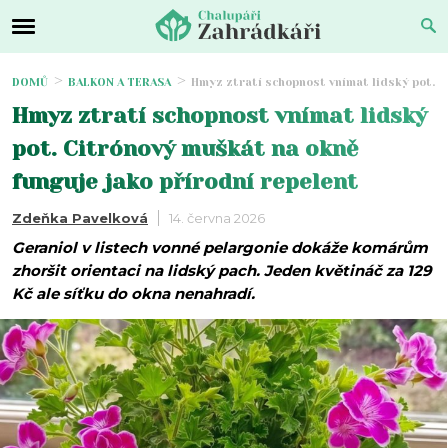
DOMŮ
BALKON A TERASA
Hmyz ztratí schopnost vnímat lidský pot. C
Hmyz ztratí schopnost vnímat lidský
pot. Citrónový muškát na okně
funguje jako přírodní repelent
Zdeňka Pavelková
14. června 2026
Geraniol v listech vonné pelargonie dokáže komárům
zhoršit orientaci na lidský pach. Jeden květináč za 129
Kč ale síťku do okna nenahradí.