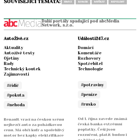
SOUVISEJÍCÍ TÉMATA:
HMYZ
KOMÁR
MUŠKÁT
REPELENT
Další portály spadající pod abcMedia
Network, s.r.o.
AutoŽivě.cz
Události247.cz
Aktuality
Domácí
Autoživě testy
Komentáře
Ojetiny
Rozhovory
Rady
Spotřebitel
Technický koutek
Technologie
Zajímavosti
#potraviny
#řidič
#peníze
#pokuta
#rusko
#nehoda
Od 1. října zavede známá
Renault vrací na českou scénu
česká banka extrémní
nejhezčí auto za pohádkovou
poplatky. Češi jsou
cenu. Má obří kufr a spolehlivý
rozzuřeni, platit budou i
motor bez kapky elektrifikace
za běžné věci