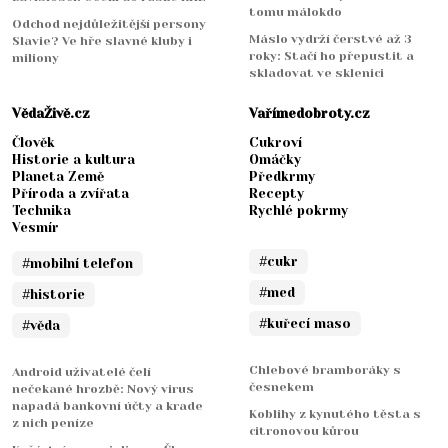
tomu málokdo
Odchod nejdůležitější persony
Máslo vydrží čerstvé až 3
Slavie? Ve hře slavné kluby i
roky: Stačí ho přepustit a
miliony
skladovat ve sklenici
VědaŽivě.cz
Vařímedobroty.cz
Člověk
Cukroví
Historie a kultura
Omáčky
Planeta Země
Předkrmy
Příroda a zvířata
Recepty
Technika
Rychlé pokrmy
Vesmír
#cukr
#mobilní telefon
#med
#historie
#kuřecí maso
#věda
Chlebové bramboráky s
Android uživatelé čelí
česnekem
nečekané hrozbě: Nový virus
napadá bankovní účty a krade
Koblihy z kynutého těsta s
z nich peníze
citronovou kůrou