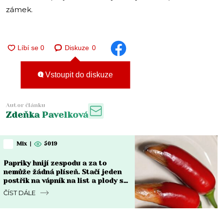
zámek.
Diskuze
0
Vstoupit do diskuze
Autor článku
Zdeňka Pavelková
Mix
|
5019
Papriky hnijí zespodu a za to
nemůže žádná plíseň. Stačí jeden
postřik na vápník na list a plody se
vzpamatují do týdne
ČÍST DÁLE