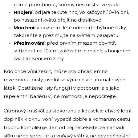
mírně proschnout, kořeny nesmí stát ve vodě
Hnojení:
od jara tekuté hnojivo každých 10–14 dní,
po nasazení květů přejít na draslíkové
Množení:
v pozdním létě odeberte bylinné řízky,
zakořeňte a přezimujte na světlém parapetu
Přezimování:
před prvním mrazem dovnitř,
seříznout na 10 cm, zalévat minimálně, s hnojením
začít až koncem zimy
Kdo chce vůni zesílit, může listy občas jemně
rozemnout prsty; uvolní se výrazně víc aromatických
látek. Odstřižené listy fungují i v potpourri, ale jako
repelentní bariéru v jiné místnosti je nepočítejte.
Citronový muškát za stokorunu a kousek je chytrý letní
doplněk k oknu: voní, vypadá dobře a komárům cestu
trochu komplikuje. Jen od něj nečekejte, že nahradí
síťku nebo sprej. Je to voňavý vrátný, ne bezpečnostní