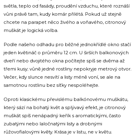
světla, teplo od fasády, proudění vzduchu, které roznáší
vůni právě tam, kudy komár přilétá. Pokud už stejně
chcete na parapet něco živého a voňavého, citronový
muškát je logická volba.
Podle našeho odhadu pro běžné jednokřídlé okno stačí
jeden květináč o průměru 12 cm. U širších balkonových
dveří nebo dvojitého okna počítejte spíš se dvěma až
třemi kusy; vůně jedné rostliny nepokryje metrový otvor.
Večer, kdy slunce nesvítí a listy méně voní, se ale na
samotnou rostlinu bez síťky nespoléhejte.
Oproti klasickému převislému balkónovému muškátu,
který sází na bohatý květ a splývavý efekt, je citronový
muškát spíš nenápadný keřík s aromatickými, často
zubatými nebo laločnatými listy a drobnými
růžovofialovými květy. Krása je v listu, ne v květu.