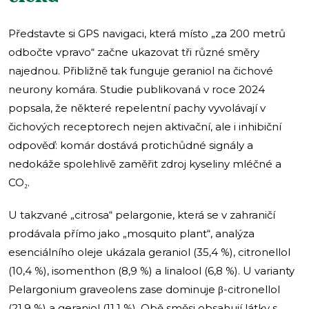
Představte si GPS navigaci, která místo „za 200 metrů
odbočte vpravo“ začne ukazovat tři různé směry
najednou. Přibližně tak funguje geraniol na čichové
neurony komára. Studie publikovaná v roce 2024
popsala, že některé repelentní pachy vyvolávají v
čichových receptorech nejen aktivační, ale i inhibiční
odpověď: komár dostává protichůdné signály a
nedokáže spolehlivě zaměřit zdroj kyseliny mléčné a
CO₂.
U takzvané „citrosa“ pelargonie, která se v zahraničí
prodávala přímo jako „mosquito plant“, analýza
esenciálního oleje ukázala geraniol (35,4 %), citronellol
(10,4 %), isomenthon (8,9 %) a linalool (6,8 %). U varianty
Pelargonium graveolens zase dominuje β-citronellol
(21,9 %) a geraniol (11,1 %). Obě směsi obsahují látky s