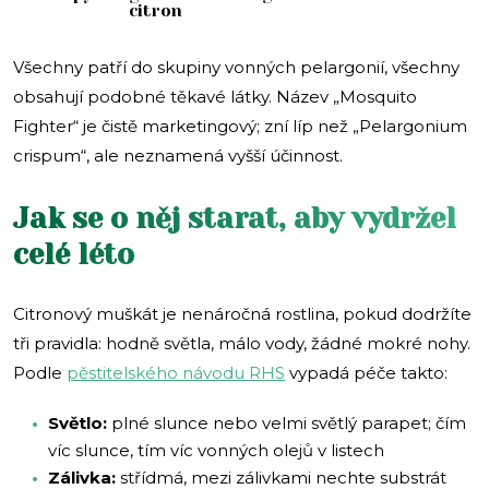
citron
Všechny patří do skupiny vonných pelargonií, všechny
obsahují podobné těkavé látky. Název „Mosquito
Fighter“ je čistě marketingový; zní líp než „Pelargonium
crispum“, ale neznamená vyšší účinnost.
Jak se o něj starat, aby vydržel
celé léto
Citronový muškát je nenáročná rostlina, pokud dodržíte
tři pravidla: hodně světla, málo vody, žádné mokré nohy.
Podle
pěstitelského návodu RHS
vypadá péče takto:
Světlo:
plné slunce nebo velmi světlý parapet; čím
víc slunce, tím víc vonných olejů v listech
Zálivka:
střídmá, mezi zálivkami nechte substrát