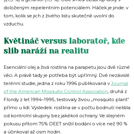
doloženým repelentním potenciálem. Háček je jinde: v
tom, kolik se jich z živého listu skutečně uvolní do
vzduchu.
Květináč versus laboratoř, kde
slib naráží na realitu
Esenciální olej a živá rostlina na parapetu jsou dvě různé
věci. A právě tady je potřeba být upřímný. Dvě nezávislé
terénní studie, jedna z roku 1996 publikovaná v
Journal
of the American Mosquito Control Association
, druhá z
Floridy z let 1994–1995, testovaly živou „mosquito plant“
přímo u lidí. Výsledek: rostlina se v počtu bodnutí nelišila
od kontrolní skupiny bez jakékoli ochrany. Ve stejném
pokusu přitom 75% DEET snížil bodání o více než 90 %
a účinkoval až osm hodin.