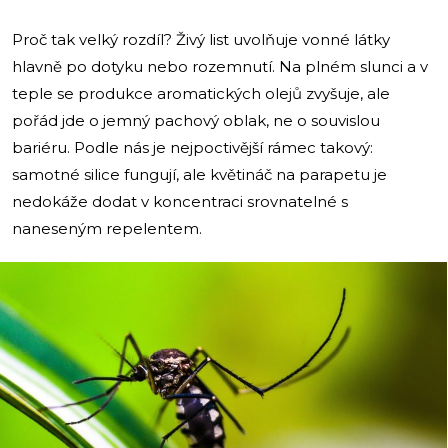
Proč tak velký rozdíl? Živý list uvolňuje vonné látky
hlavně po dotyku nebo rozemnutí. Na plném slunci a v
teple se produkce aromatických olejů zvyšuje, ale
pořád jde o jemný pachový oblak, ne o souvislou
bariéru. Podle nás je nejpoctivější rámec takový:
samotné silice fungují, ale květináč na parapetu je
nedokáže dodat v koncentraci srovnatelné s
naneseným repelentem.