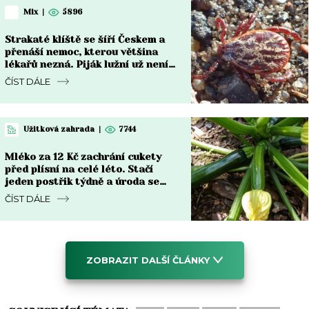
Mix
|
5896
Strakaté klíště se šíří Českem a
přenáší nemoc, kterou většina
lékařů nezná. Piják lužní už není
jen na Moravě
ČÍST DÁLE
Užitková zahrada
|
7744
Mléko za 12 Kč zachrání cukety
před plísní na celé léto. Stačí
jeden postřik týdně a úroda se
zdvojnásobí
ČÍST DÁLE
ZOBRAZIT DALŠÍ ČLÁNKY