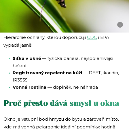
i
Hierarchie ochrany, kterou doporučují
CDC
i EPA,
vypadá jasně:
Síťka v okně
— fyzická bariéra, nejspolehlivější
řešení
Registrovaný repelent na kůži
— DEET, ikaridin,
IR3535
Vonná rostlina
— doplněk, ne náhrada
Proč přesto dává smysl u okna
Okno je vstupní bod hmyzu do bytu a zároveň místo,
kde má vonná pelargonie ideální podmínky: hodně