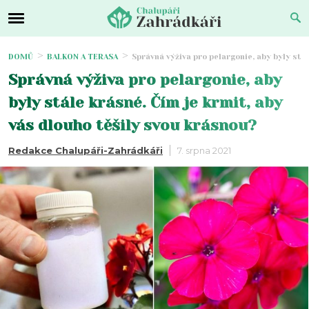
DOMŮ
BALKON A TERASA
Správná výživa pro pelargonie, aby byly stá
Správná výživa pro pelargonie, aby
byly stále krásné. Čím je krmit, aby
vás dlouho těšily svou krásnou?
Redakce Chalupáři-Zahrádkáři
7. srpna 2021