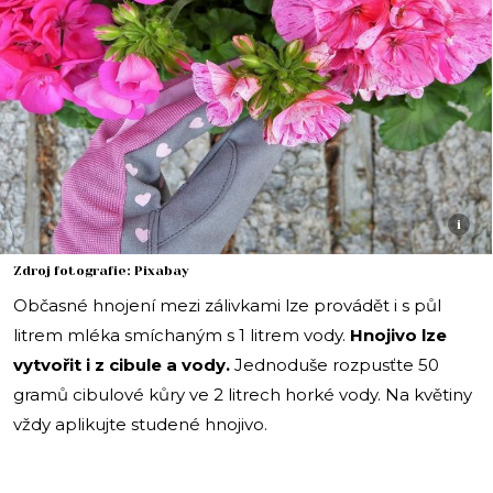
i
Zdroj fotografie: Pixabay
Občasné hnojení mezi zálivkami lze provádět i s půl
litrem mléka smíchaným s 1 litrem vody.
Hnojivo lze
vytvořit i z cibule a vody.
Jednoduše rozpusťte 50
gramů cibulové kůry ve 2 litrech horké vody. Na květiny
vždy aplikujte studené hnojivo.