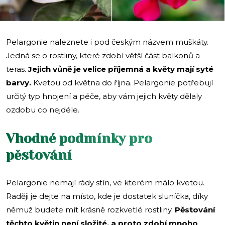
Pelargonie naleznete i pod českým názvem muškáty.
Jedná se o rostliny, které zdobí větší část balkonů a
teras.
Jejich vůně je velice příjemná a květy mají syté
barvy.
Kvetou od května do října. Pelargonie potřebují
určitý typ hnojení a péče, aby vám jejich květy dělaly
ozdobu co nejdéle.
Vhodné podmínky pro
pěstování
Pelargonie nemají rády stín, ve kterém málo kvetou.
Raději je dejte na místo, kde je dostatek sluníčka, díky
němuž budete mít krásně rozkvetlé rostliny.
Pěstování
těchto květin není složité, a proto zdobí mnoho