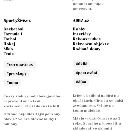
nemusí ani nijak
omezovat
SportyŽivě.cz
ADBZ.cz
Basketbal
Hobby
Formule 1
Interiéry
Fotbal
Rekonstrukce
Hokej
Rekreační objekty
MMA
Rodinné domy
Tenis
#úklid
#coronavirus
#pěstování
#prestupy
#dům
#mma
Krize v bydlení nabírá na
Český klub vyhodil hokejového
obrátkách. Chystá se další
reprezentanta kvůli
zvedání cen. Vyhne se
závislosti. Utekl do ruské KHL
tomu málokdo
Odchod nejdůležitější persony
Máslo vydrží čerstvé až 3
Slavie? Ve hře slavné kluby i
roky: Stačí ho přepustit a
miliony
skladovat ve sklenici