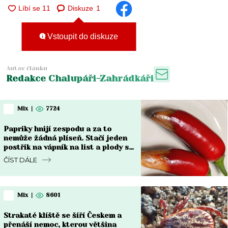
Diskuze
1
Vstoupit do diskuze
Autor článku
Redakce Chalupáři-Zahrádkáři
Mix
|
7724
Papriky hnijí zespodu a za to
nemůže žádná plíseň. Stačí jeden
postřik na vápník na list a plody se
vzpamatují do týdne
ČÍST DÁLE
Mix
|
8601
Strakaté klíště se šíří Českem a
přenáší nemoc, kterou většina