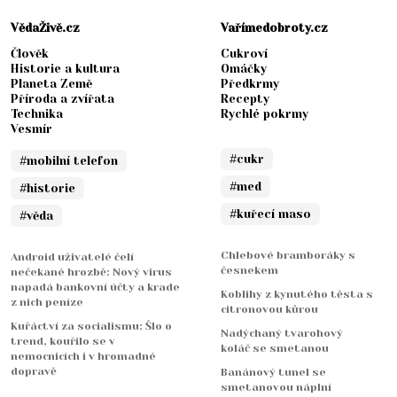
VědaŽivě.cz
Vařímedobroty.cz
Člověk
Cukroví
Historie a kultura
Omáčky
Planeta Země
Předkrmy
Příroda a zvířata
Recepty
Technika
Rychlé pokrmy
Vesmír
#cukr
#mobilní telefon
#med
#historie
#kuřecí maso
#věda
Chlebové bramboráky s
Android uživatelé čelí
česnekem
nečekané hrozbě: Nový virus
napadá bankovní účty a krade
Koblihy z kynutého těsta s
z nich peníze
citronovou kůrou
Kuřáctví za socialismu: Šlo o
Nadýchaný tvarohový
trend, kouřilo se v
koláč se smetanou
nemocnicích i v hromadné
dopravě
Banánový tunel se
smetanovou náplní