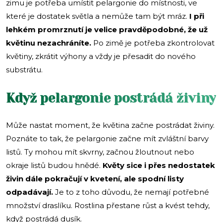
zimu je potřeba umístit pelargonie do místnosti, ve
které je dostatek světla a nemůže tam být mráz.
I při
lehkém promrznutí je velice pravděpodobné, že už
květinu nezachráníte.
Po zimě je potřeba zkontrolovat
květiny, zkrátit výhony a vždy je přesadit do nového
substrátu.
Když pelargonie postrádá živiny
Může nastat moment, že květina začne postrádat živiny.
Poznáte to tak, že pelargonie začne mít zvláštní barvy
listů. Ty mohou mít skvrny, začnou žloutnout nebo
okraje listů budou hnědé.
Květy sice i přes nedostatek
živin dále pokračují v kvetení, ale spodní listy
odpadávají.
Je to z toho důvodu, že nemají potřebné
množství draslíku. Rostlina přestane růst a kvést tehdy,
když postrádá dusík.