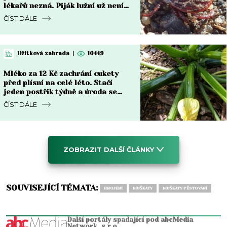
lékařů nezná. Piják lužní už není
jen na Moravě
ČÍST DÁLE
Užitková zahrada
|
10449
Mléko za 12 Kč zachrání cukety
před plísní na celé léto. Stačí
jeden postřik týdně a úroda se
zdvojnásobí
ČÍST DÁLE
ZOBRAZIT DALŠÍ ČLÁNKY
SOUVISEJÍCÍ TÉMATA:
HNOJENÍ
MUŠKÁTY
MUŠKÁTY PĚSTOVÁNÍ
Další portály spadající pod abcMedia
Network, s.r.o.