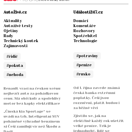
AutoŽivě.cz
Události247.cz
Aktuality
Domácí
Autoživě testy
Komentáře
Ojetiny
Rozhovory
Rady
Spotřebitel
Technický koutek
Technologie
Zajímavosti
#potraviny
#řidič
#peníze
#pokuta
#rusko
#nehoda
Od 1. října zavede známá
Renault vrací na českou scénu
česká banka extrémní
nejhezčí auto za pohádkovou
poplatky. Češi jsou
cenu. Má obří kufr a spolehlivý
rozzuřeni, platit budou i
motor bez kapky elektrifikace
za běžné věci
„Čínská Kia Sportage“ se
Zjistilo se, jak na
uvádí na trh. Inteligentní SUV
elektřině každý rok ušetřit
poháněné výhradně benzínem
velké peníze. Trik je
si Češi zamilují víc než Škodu a
jednoduchý, lidé se
Dacii