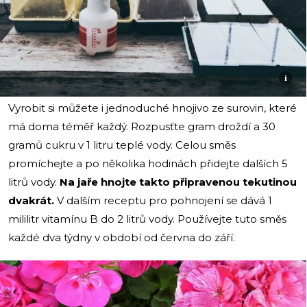
i
Vyrobit si můžete i jednoduché hnojivo ze surovin, které
má doma téměř každý. Rozpusťte gram droždí a 30
gramů cukru v 1 litru teplé vody. Celou směs
promíchejte a po několika hodinách přidejte dalších 5
litrů vody.
Na jaře hnojte takto připravenou tekutinou
dvakrát.
V dalším receptu pro pohnojení se dává 1
mililitr vitamínu B do 2 litrů vody. Používejte tuto směs
každé dva týdny v období od června do září.