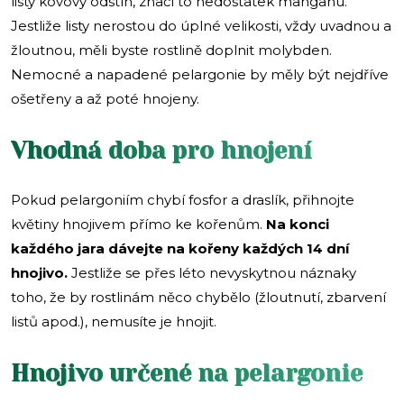
listy kovový odstín, značí to nedostatek manganu.
Jestliže listy nerostou do úplné velikosti, vždy uvadnou a
žloutnou, měli byste rostlině doplnit molybden.
Nemocné a napadené pelargonie by měly být nejdříve
ošetřeny a až poté hnojeny.
Vhodná doba pro hnojení
Pokud pelargoniím chybí fosfor a draslík, přihnojte
květiny hnojivem přímo ke kořenům.
Na konci
každého jara dávejte na kořeny každých 14 dní
hnojivo.
Jestliže se přes léto nevyskytnou náznaky
toho, že by rostlinám něco chybělo (žloutnutí, zbarvení
listů apod.), nemusíte je hnojit.
Hnojivo určené na pelargonie