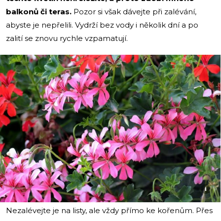
balkonů či teras.
Pozor si však dávejte při zalévání,
abyste je nepřelili. Vydrží bez vody i několik dní a po
zalití se znovu rychle vzpamatují.
i
Nezalévejte je na listy, ale vždy přímo ke kořenům. Přes