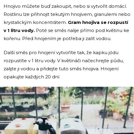
Hnojivo můžete buď zakoupit, nebo si vytvořit domácí.
Rostlinu lze přihnojit tekutým hnojivem, granulemi nebo
krystalickým koncentrátem.
Gram hnojiva se rozpustí
v 1 litru vody.
Poté se směs nalije přímo pod květinu ke
kořenu. Před hnojením je potřeba ji zalít vodou.
Další směs pro hnojení vytvoříte tak, že kapku jódu
rozpustíte v 1 litru vody. V květináči načechrejte půdu,
zalijte ji vodou a přidejte tuto směs hnojiva. Hnojení
opakujte každých 20 dní.