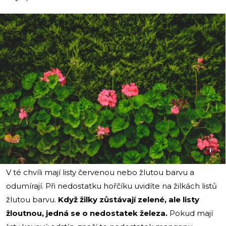
i
V té chvíli mají listy červenou nebo žlutou barvu a
odumírají. Při nedostatku hořčíku uvidíte na žilkách listů
žlutou barvu.
Když žilky
zůstávají
zelené, ale listy
žloutnou, jedná se o nedostatek železa.
Pokud mají