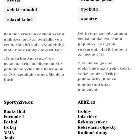
#sevis
#pokuta
#elektromobil
#peníze
#david kubrt
Od 1. října zavede známá
Renault vrací na českou scénu
česká banka extrémní
nejhezčí auto za pohádkovou
poplatky. Češi jsou
cenu. Má obří kufr a spolehlivý
rozzuřeni, platit budou i
motor bez kapky elektrifikace
za běžné věci
„Čínská Kia Sportage“ se
Zjistilo se, jak na
uvádí na trh. Inteligentní SUV
elektřině každý rok ušetřit
poháněné výhradně benzínem
velké peníze. Trik je
si Češi zamilují víc než Škodu a
jednoduchý, lidé se
Dacii
nemusí ani nijak
omezovat
SportyŽivě.cz
ADBZ.cz
Basketbal
Hobby
Formule 1
Interiéry
Fotbal
Rekonstrukce
Hokej
Rekreační objekty
MMA
Rodinné domy
Tenis