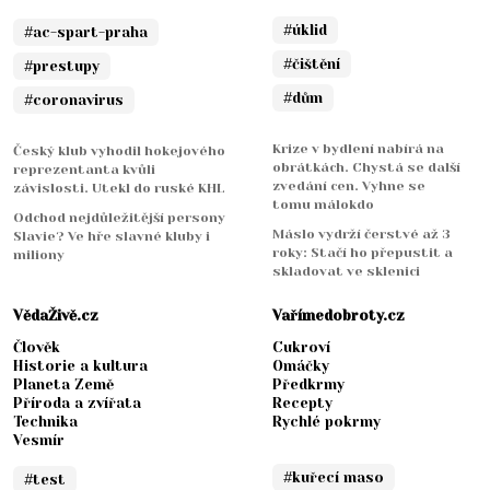
#úklid
#ac-spart-praha
#čištění
#prestupy
#dům
#coronavirus
Krize v bydlení nabírá na
Český klub vyhodil hokejového
obrátkách. Chystá se další
reprezentanta kvůli
zvedání cen. Vyhne se
závislosti. Utekl do ruské KHL
tomu málokdo
Odchod nejdůležitější persony
Máslo vydrží čerstvé až 3
Slavie? Ve hře slavné kluby i
roky: Stačí ho přepustit a
miliony
skladovat ve sklenici
VědaŽivě.cz
Vařímedobroty.cz
Člověk
Cukroví
Historie a kultura
Omáčky
Planeta Země
Předkrmy
Příroda a zvířata
Recepty
Technika
Rychlé pokrmy
Vesmír
#kuřecí maso
#test