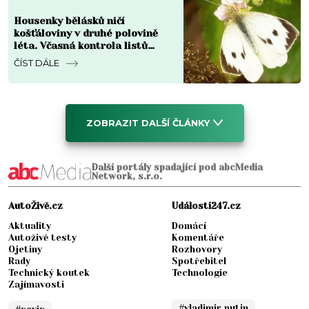
Housenky bělásků ničí
košťáloviny v druhé polovině
léta. Včasná kontrola listů
omezuje škody
ČÍST DÁLE
ZOBRAZIT DALŠÍ ČLÁNKY
Další portály spadající pod abcMedia
Network, s.r.o.
AutoŽivě.cz
Události247.cz
Aktuality
Domácí
Autoživě testy
Komentáře
Ojetiny
Rozhovory
Rady
Spotřebitel
Technický koutek
Technologie
Zajímavosti
#vladimir putin