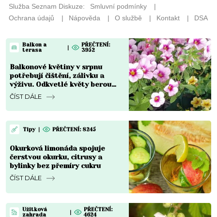
Balkon a
PŘEČTENÍ:
|
terasa
3952
Balkonové květiny v srpnu
potřebují čištění, zálivku a
výživu. Odkvetlé květy berou
rostlinám sílu
ČÍST DÁLE
Tipy
|
PŘEČTENÍ: 8245
Okurková limonáda spojuje
čerstvou okurku, citrusy a
bylinky bez přemíry cukru
ČÍST DÁLE
Užitková
PŘEČTENÍ:
|
zahrada
4624