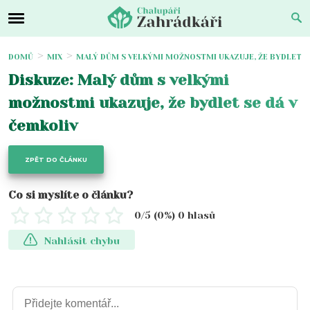
DOMŮ
MIX
MALÝ DŮM S VELKÝMI MOŽNOSTMI UKAZUJE, ŽE BYDLET S
Diskuze: Malý dům s velkými
možnostmi ukazuje, že bydlet se dá v
čemkoliv
ZPĚT DO ČLÁNKU
Co si myslíte o článku?
0
/5 (
0
%)
0
hlasů
Nahlásit chybu