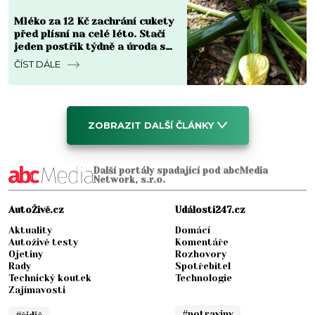
Mléko za 12 Kč zachrání cukety
před plísní na celé léto. Stačí
jeden postřik týdně a úroda se
zdvojnásobí
ČÍST DÁLE
ZOBRAZIT DALŠÍ ČLÁNKY
Další portály spadající pod abcMedia
Network, s.r.o.
AutoŽivě.cz
Události247.cz
Aktuality
Domácí
Autoživě testy
Komentáře
Ojetiny
Rozhovory
Rady
Spotřebitel
Technický koutek
Technologie
Zajímavosti
#potraviny