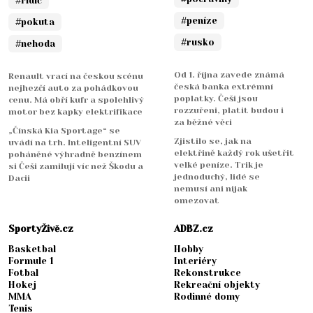
#řidič
#peníze
#pokuta
#rusko
#nehoda
Od 1. října zavede známá
Renault vrací na českou scénu
česká banka extrémní
nejhezčí auto za pohádkovou
poplatky. Češi jsou
cenu. Má obří kufr a spolehlivý
rozzuřeni, platit budou i
motor bez kapky elektrifikace
za běžné věci
„Čínská Kia Sportage“ se
Zjistilo se, jak na
uvádí na trh. Inteligentní SUV
elektřině každý rok ušetřit
poháněné výhradně benzínem
velké peníze. Trik je
si Češi zamilují víc než Škodu a
jednoduchý, lidé se
Dacii
nemusí ani nijak
omezovat
SportyŽivě.cz
ADBZ.cz
Basketbal
Hobby
Formule 1
Interiéry
Fotbal
Rekonstrukce
Hokej
Rekreační objekty
MMA
Rodinné domy
Tenis