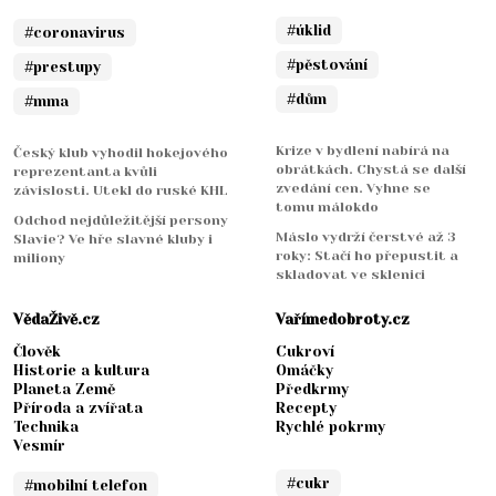
#úklid
#coronavirus
#pěstování
#prestupy
#dům
#mma
Krize v bydlení nabírá na
Český klub vyhodil hokejového
obrátkách. Chystá se další
reprezentanta kvůli
zvedání cen. Vyhne se
závislosti. Utekl do ruské KHL
tomu málokdo
Odchod nejdůležitější persony
Máslo vydrží čerstvé až 3
Slavie? Ve hře slavné kluby i
roky: Stačí ho přepustit a
miliony
skladovat ve sklenici
VědaŽivě.cz
Vařímedobroty.cz
Člověk
Cukroví
Historie a kultura
Omáčky
Planeta Země
Předkrmy
Příroda a zvířata
Recepty
Technika
Rychlé pokrmy
Vesmír
#cukr
#mobilní telefon