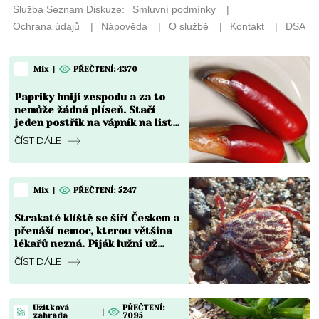
Mix
|
PŘEČTENÍ: 4370
Papriky hnijí zespodu a za to
nemůže žádná plíseň. Stačí
jeden postřik na vápník na list
a plody se vzpamatují do týdne
ČÍST DÁLE
Mix
|
PŘEČTENÍ: 5247
Strakaté klíště se šíří Českem a
přenáší nemoc, kterou většina
lékařů nezná. Piják lužní už
není jen na Moravě
ČÍST DÁLE
Užitková
PŘEČTENÍ:
|
zahrada
7095