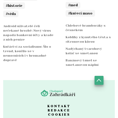
#med
#historie
#kuřecí maso
#věda
Chlebové bramboráky s
Android uživatelé čelí
česnekem
nečekané hrozbě: Nový virus
napadá bankovní účty a krade
Koblihy z kynutého těsta s
z nich peníze
citronovou kůrou
Kuřáctví za socialismu: Šlo o
Nadýchaný tvarohový
trend, kouřilo se v
koláč se smetanou
nemocnicích i v hromadné
dopravě
Banánový tunel se
smetanovou náplní
KONTAKT
REDAKCE
COOKIES