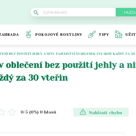
ZAHRADA
POKOJOVÉ ROSTLINY
TIPY
UŽI
ČENÍ BEZ POUŽITÍ JEHLY A NITI. TAJEMSTVÍ ŠVADLENEK ZVLÁDNE KAŽDÝ ZA 30
 oblečení bez použití jehly a ni
ždý za 30 vteřin
0
/5 (
0
%)
0
hlasů
Nahlásit chybu