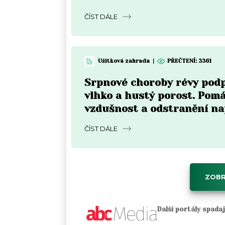
ČÍST DÁLE
Užitková zahrada
|
PŘEČTENÍ: 3361
Srpnové choroby révy pod
vlhko a hustý porost. Pom
vzdušnost a odstranění n
částí
ČÍST DÁLE
ZOBR
Další portály spada