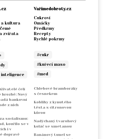
.cz
Vařímedobroty.cz
Cukroví
 a kultura
Omáčky
 Země
Předkrmy
a zvířata
Recepty
a
Rychlé pokrmy
#cukr
e
#kuřecí maso
ody
#med
 inteligence
Chlebové bramboráky
živatelé čelí
s česnekem
 hrozbě: Nový
padá bankovní
Koblihy z kynutého
ade z nich
těsta s citronovou
kůrou
 za socialismu:
Nadýchaný tvarohový
nd, kouřilo se v
koláč se smetanou
ch i v
é dopravě
Banánový tunel se