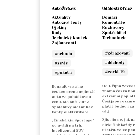
AutoŽivě.cz
Události247.cz
Aktuality
Domácí
Autoživě testy
Komentáře
Ojetiny
Rozhovory
Rady
Spotřebitel
Technický koutek
Technologie
Zajímavosti
#zdražování
#nehoda
#důchody
#sevis
#covid-19
#pokuta
Od 1. října zaved
Renault vrací na
známá česká ba
českou scénu nejhezčí
extrémní poplatk
auto za pohádkovou
Češi jsou rozzuře
cenu. Má obří kufr a
platit budou i za
spolehlivý motor bez
věci
kapky elektrifikace
Zjistilo se, jak n
„Čínská Kia Sportage“
elektřině každý 
se uvádí na trh.
ušetřit velké pen
Inteligentní SUV