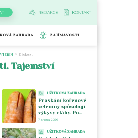
REDAKCE
KONTAKT
TKOVÁ ZAHRADA
ZAJÍMAVOSTI
 VTEŘIN
Diskuze
ti. Tajemství
UŽITKOVÁ ZAHRADA
Praskání kořenové
zeleniny způsobují
výkyvy vláhy. Po
suchu škodí nárazové
7. srpna 2026
přemokření
UŽITKOVÁ ZAHRADA