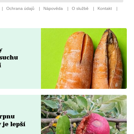
y
 suchu
í
srpnu
 je lepší