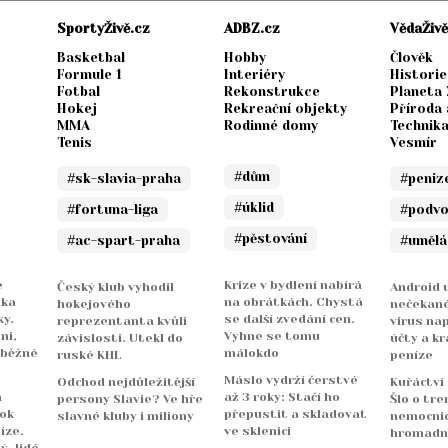
SportyŽivě.cz
ADBZ.cz
VědaŽivě
Basketbal
Hobby
Člověk
Formule 1
Interiéry
Historie
Fotbal
Rekonstrukce
Planeta
Hokej
Rekreační objekty
Příroda 
MMA
Rodinné domy
Technik
Tenis
Vesmír
#dům
#sk-slavia-praha
#peniz
#úklid
#fortuna-liga
#podv
#pěstování
#ac-spart-praha
#umělá
e
Krize v bydlení nabírá
Český klub vyhodil
Android u
nka
na obrátkách. Chystá
hokejového
nečekané
y.
se další zvedání cen.
reprezentanta kvůli
virus na
ni,
Vyhne se tomu
závislosti. Utekl do
účty a kr
 běžné
málokdo
ruské KHL
peníze
Máslo vydrží čerstvé
Odchod nejdůležitější
Kuřáctví
a
až 3 roky: Stačí ho
persony Slavie? Ve hře
Šlo o tre
rok
přepustit a skladovat
slavné kluby i miliony
nemocnicí
íze.
ve sklenici
hromadn