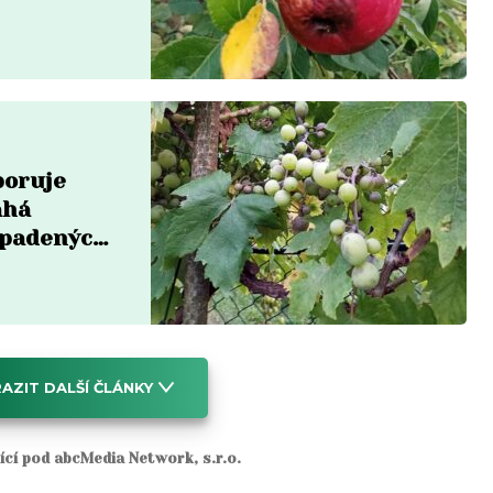
poruje
áhá
apadených
AZIT DALŠÍ ČLÁNKY
jící pod abcMedia Network, s.r.o.