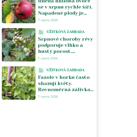
Hnědá hniloba ovoce
se v srpnu rychle šíří.
Napadené plody je
lepší ze stromu
7. srpna 2026
odstranit
UŽITKOVÁ ZAHRADA
Srpnové choroby révy
podporuje vlhko a
hustý porost.
Pomáhá vzdušnost a
7. srpna 2026
odstranění
napadených částí
UŽITKOVÁ ZAHRADA
Fazole v horku často
shazují květy.
Rovnoměrná zálivka
a chladnější počasí
7. srpna 2026
obnoví násadu lusků