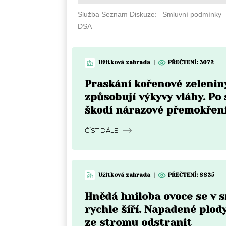
Užitková zahrada
|
PŘEČTENÍ: 3072
Praskání kořenové zelenin
způsobují výkyvy vláhy. Po
škodí nárazové přemokřen
ČÍST DÁLE
Užitková zahrada
|
PŘEČTENÍ: 8835
Hnědá hniloba ovoce se v 
rychle šíří. Napadené plody
ze stromu odstranit