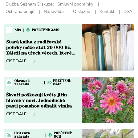
Mix
|
PŘEČTENÍ: 3240
Stará kniha z rodičovské
poličky může stát 30 000 Kč.
Záleží na třech věcech, které
většina lidí ani nekontroluje
ČÍST DÁLE
Okrasná
PŘEČTENÍ:
|
zahrada
6542
Škvoři poškozují květy jiřin
hlavně v noci. Jednoduché
pasti pomohou odhalit viníka
ČÍST DÁLE
Užitková
PŘEČTENÍ:
|
zahrada
8611