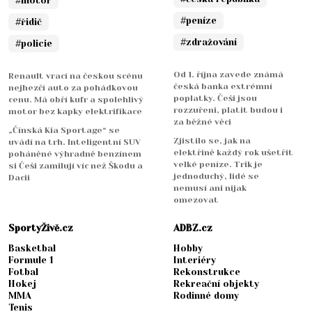
#motor
#peníze
#řidič
#zdražování
#policie
Od 1. října zavede známá
Renault vrací na českou scénu
česká banka extrémní
nejhezčí auto za pohádkovou
poplatky. Češi jsou
cenu. Má obří kufr a spolehlivý
rozzuřeni, platit budou i
motor bez kapky elektrifikace
za běžné věci
„Čínská Kia Sportage“ se
Zjistilo se, jak na
uvádí na trh. Inteligentní SUV
elektřině každý rok ušetřit
poháněné výhradně benzínem
velké peníze. Trik je
si Češi zamilují víc než Škodu a
jednoduchý, lidé se
Dacii
nemusí ani nijak
omezovat
SportyŽivě.cz
ADBZ.cz
Basketbal
Hobby
Formule 1
Interiéry
Fotbal
Rekonstrukce
Hokej
Rekreační objekty
MMA
Rodinné domy
Tenis