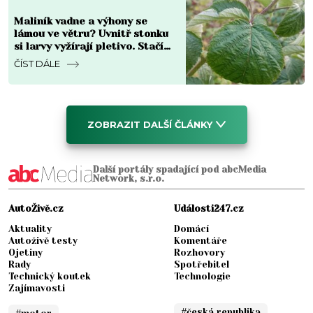
Maliník vadne a výhony se
lámou ve větru? Uvnitř stonku
si larvy vyžírají pletivo. Stačí
jeden řez a česnek
ČÍST DÁLE
ZOBRAZIT DALŠÍ ČLÁNKY
Další portály spadající pod abcMedia
Network, s.r.o.
AutoŽivě.cz
Události247.cz
Aktuality
Domácí
Autoživě testy
Komentáře
Ojetiny
Rozhovory
Rady
Spotřebitel
Technický koutek
Technologie
Zajímavosti
#česká republika