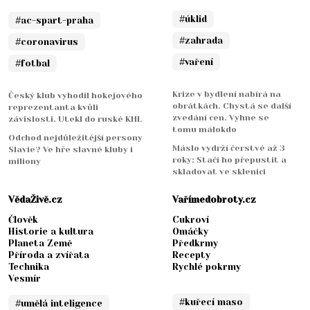
#úklid
#ac-spart-praha
#zahrada
#coronavirus
#vaření
#fotbal
Krize v bydlení nabírá na
Český klub vyhodil hokejového
obrátkách. Chystá se další
reprezentanta kvůli
zvedání cen. Vyhne se
závislosti. Utekl do ruské KHL
tomu málokdo
Odchod nejdůležitější persony
Máslo vydrží čerstvé až 3
Slavie? Ve hře slavné kluby i
roky: Stačí ho přepustit a
miliony
skladovat ve sklenici
VědaŽivě.cz
Vařímedobroty.cz
Člověk
Cukroví
Historie a kultura
Omáčky
Planeta Země
Předkrmy
Příroda a zvířata
Recepty
Technika
Rychlé pokrmy
Vesmír
#kuřecí maso
#umělá inteligence