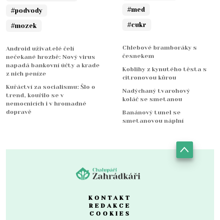
#med
#podvody
#cukr
#mozek
Chlebové bramboráky s
Android uživatelé čelí
česnekem
nečekané hrozbě: Nový virus
napadá bankovní účty a krade
Koblihy z kynutého těsta s
z nich peníze
citronovou kůrou
Kuřáctví za socialismu: Šlo o
Nadýchaný tvarohový
trend, kouřilo se v
koláč se smetanou
nemocnicích i v hromadné
dopravě
Banánový tunel se
smetanovou náplní
KONTAKT
REDAKCE
COOKIES