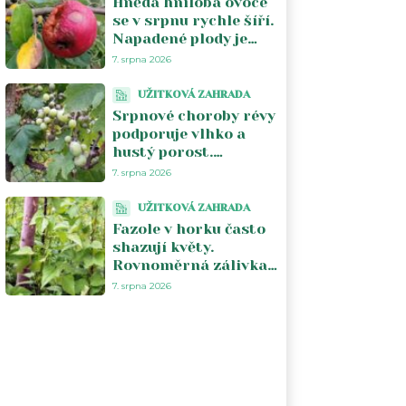
Hnědá hniloba ovoce
se v srpnu rychle šíří.
Napadené plody je
lepší ze stromu
7. srpna 2026
odstranit
UŽITKOVÁ ZAHRADA
Srpnové choroby révy
podporuje vlhko a
hustý porost.
Pomáhá vzdušnost a
7. srpna 2026
odstranění
napadených částí
UŽITKOVÁ ZAHRADA
Fazole v horku často
shazují květy.
Rovnoměrná zálivka
a chladnější počasí
7. srpna 2026
obnoví násadu lusků