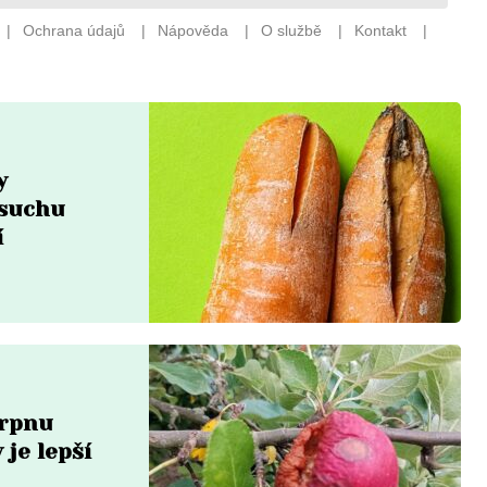
y
 suchu
í
srpnu
 je lepší