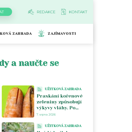
REDAKCE
KONTAKT
TKOVÁ ZAHRADA
ZAJÍMAVOSTI
dy a naučte se
UŽITKOVÁ ZAHRADA
Praskání kořenové
zeleniny způsobují
výkyvy vláhy. Po
suchu škodí nárazové
7. srpna 2026
přemokření
UŽITKOVÁ ZAHRADA