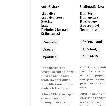
AutoŽivě.cz
Události247.cz
Aktuality
Domácí
Autoživě testy
Komentáře
Ojetiny
Rozhovory
Rady
Spotřebitel
Technický koutek
Technologie
Zajímavosti
#zdražování
#nehoda
#důchody
#sevis
#covid-19
#pokuta
Od 1. října zaved
Renault vrací na
známá česká ba
českou scénu nejhezčí
extrémní poplatk
auto za pohádkovou
Češi jsou rozzuře
cenu. Má obří kufr a
platit budou i za
spolehlivý motor bez
věci
kapky elektrifikace
Zjistilo se, jak n
„Čínská Kia Sportage“
elektřině každý 
se uvádí na trh.
ušetřit velké pen
Inteligentní SUV