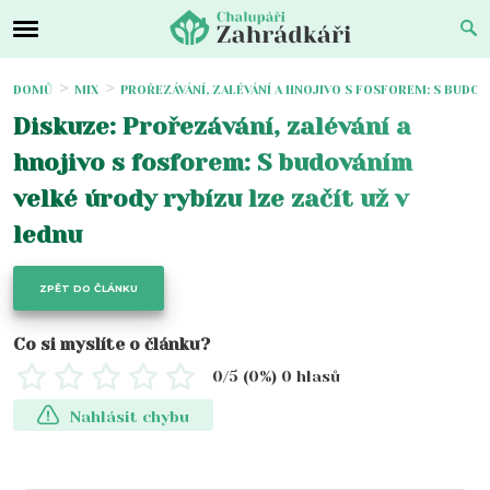
DOMŮ
MIX
PROŘEZÁVÁNÍ, ZALÉVÁNÍ A HNOJIVO S FOSFOREM: S BUDOV
Diskuze: Prořezávání, zalévání a
hnojivo s fosforem: S budováním
velké úrody rybízu lze začít už v
lednu
ZPĚT DO ČLÁNKU
Co si myslíte o článku?
0
/5 (
0
%)
0
hlasů
Nahlásit chybu