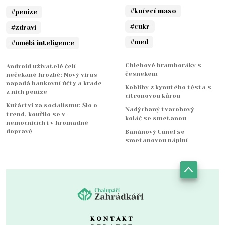
#kuřecí maso
#penize
#cukr
#zdraví
#med
#umělá inteligence
Chlebové bramboráky s
Android uživatelé čelí
česnekem
nečekané hrozbě: Nový virus
napadá bankovní účty a krade
Koblihy z kynutého těsta s
z nich peníze
citronovou kůrou
Kuřáctví za socialismu: Šlo o
Nadýchaný tvarohový
trend, kouřilo se v
koláč se smetanou
nemocnicích i v hromadné
dopravě
Banánový tunel se
smetanovou náplní
KONTAKT