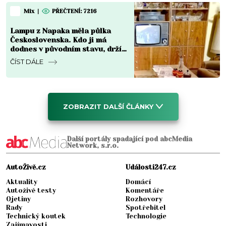
Mix
|
PŘEČTENÍ: 7216
Lampu z Napaka měla půlka
Československa. Kdo ji má
dodnes v původním stavu, drží
v ruce kus za 8 000 Kč i víc
ČÍST DÁLE
ZOBRAZIT DALŠÍ ČLÁNKY
Další portály spadající pod abcMedia
Network, s.r.o.
AutoŽivě.cz
Události247.cz
Aktuality
Domácí
Autoživě testy
Komentáře
Ojetiny
Rozhovory
Rady
Spotřebitel
Technický koutek
Technologie
Zajímavosti