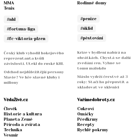
MMA
Rodinné domy
Tenis
#penize
#nhl
#úklid
#fortuna-liga
#pěstování
#fc-viktoria-plzen
Krize v bydlení nabírá na
Český klub vyhodil hokejového
obrátkách. Chystá se další
reprezentanta kvůli
zvedání cen. Vyhne se
závislosti. Utekl do ruské KHL
tomu málokdo
Odchod nejdůležitější persony
Máslo vydrží čerstvé až 3
Slavie? Ve hře slavné kluby i
roky: Stačí ho přepustit a
miliony
skladovat ve sklenici
VědaŽivě.cz
Vařímedobroty.cz
Člověk
Cukroví
Historie a kultura
Omáčky
Planeta Země
Předkrmy
Příroda a zvířata
Recepty
Technika
Rychlé pokrmy
Vesmír