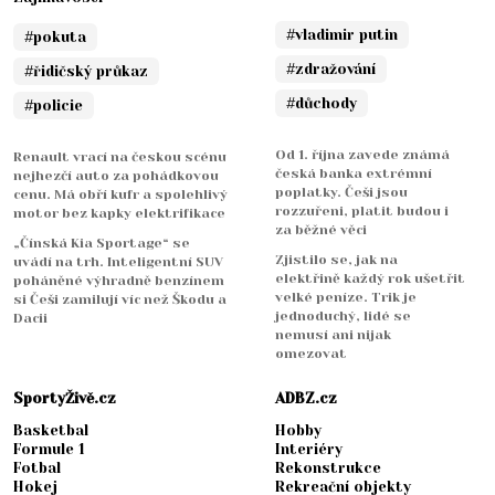
#vladimir putin
#pokuta
#zdražování
#řidičský průkaz
#důchody
#policie
Od 1. října zavede známá
Renault vrací na českou scénu
česká banka extrémní
nejhezčí auto za pohádkovou
poplatky. Češi jsou
cenu. Má obří kufr a spolehlivý
rozzuřeni, platit budou i
motor bez kapky elektrifikace
za běžné věci
„Čínská Kia Sportage“ se
Zjistilo se, jak na
uvádí na trh. Inteligentní SUV
elektřině každý rok ušetřit
poháněné výhradně benzínem
velké peníze. Trik je
si Češi zamilují víc než Škodu a
jednoduchý, lidé se
Dacii
nemusí ani nijak
omezovat
SportyŽivě.cz
ADBZ.cz
Basketbal
Hobby
Formule 1
Interiéry
Fotbal
Rekonstrukce
Hokej
Rekreační objekty