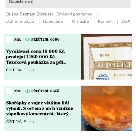
Mix
|
PŘEČTENÍ: 6080
Vyvolávací cena 10 000 Kč,
prodejní 1 260 000 Kč.
Tuzexová poukázka za půl
koruny se stala nejdražším
ČÍST DÁLE
bonem v české historii
Mix
|
PŘEČTENÍ: 8355
Skořápky z vajec většina lidí
vyhodí. S octem z nich vznikne
vápníkový koncentrát, který
chřadnoucím rostlinám vrátí
ČÍST DÁLE
sílu