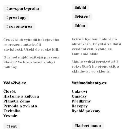
#úklid
#ac-spart-praha
#čištění
#prestupy
#dům
#coronavirus
Krize v bydlení nabírá na
Český klub vyhodil hokejového
obrátkách. Chystá se další
reprezentanta kvůli
zvedání cen. Vyhne se
závislosti. Utekl do ruské KHL
tomu málokdo
Odchod nejdůležitější persony
Máslo vydrží čerstvé až 3
Slavie? Ve hře slavné kluby i
roky: Stačí ho přepustit a
miliony
skladovat ve sklenici
VědaŽivě.cz
Vařímedobroty.cz
Člověk
Cukroví
Historie a kultura
Omáčky
Planeta Země
Předkrmy
Příroda a zvířata
Recepty
Technika
Rychlé pokrmy
Vesmír
#kuřecí maso
#test