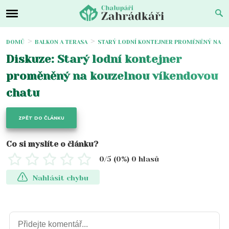
DOMŮ
BALKON A TERASA
STARÝ LODNÍ KONTEJNER PROMĚNĚNÝ NA K
Diskuze: Starý lodní kontejner
proměněný na kouzelnou víkendovou
chatu
ZPĚT DO ČLÁNKU
Co si myslíte o článku?
0
/5 (
0
%)
0
hlasů
Nahlásit chybu