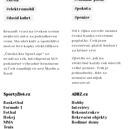
#sevis
#pokuta
#elektromobil
#peníze
#david kubrt
Od 1. října zavede známá
Renault vrací na českou scénu
česká banka extrémní
nejhezčí auto za pohádkovou
poplatky. Češi jsou
cenu. Má obří kufr a spolehlivý
rozzuřeni, platit budou i
motor bez kapky elektrifikace
za běžné věci
„Čínská Kia Sportage“ se
Zjistilo se, jak na
uvádí na trh. Inteligentní SUV
elektřině každý rok ušetřit
poháněné výhradně benzínem
velké peníze. Trik je
si Češi zamilují víc než Škodu a
jednoduchý, lidé se
Dacii
nemusí ani nijak
omezovat
SportyŽivě.cz
ADBZ.cz
Basketbal
Hobby
Formule 1
Interiéry
Fotbal
Rekonstrukce
Hokej
Rekreační objekty
MMA
Rodinné domy
Tenis