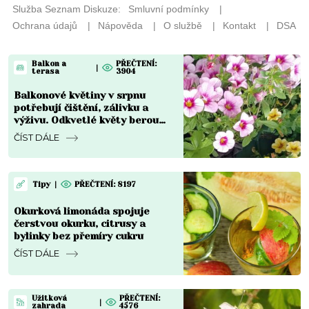
Balkon a
PŘEČTENÍ:
|
terasa
3904
Balkonové květiny v srpnu
potřebují čištění, zálivku a
výživu. Odkvetlé květy berou
rostlinám sílu
ČÍST DÁLE
Tipy
|
PŘEČTENÍ: 8197
Okurková limonáda spojuje
čerstvou okurku, citrusy a
bylinky bez přemíry cukru
ČÍST DÁLE
Užitková
PŘEČTENÍ:
|
zahrada
4576