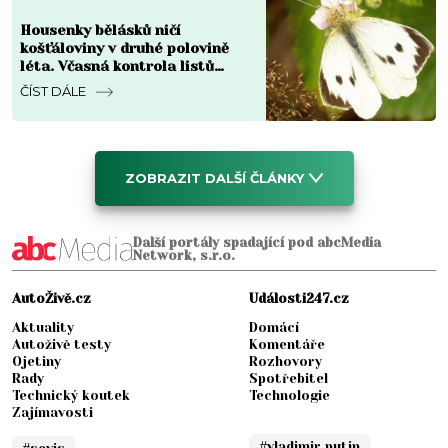
Housenky bělásků ničí
košťáloviny v druhé polovině
léta. Včasná kontrola listů
omezuje škody
ČÍST DÁLE
ZOBRAZIT DALŠÍ ČLÁNKY
Další portály spadající pod abcMedia
Network, s.r.o.
AutoŽivě.cz
Události247.cz
Aktuality
Domácí
Autoživě testy
Komentáře
Ojetiny
Rozhovory
Rady
Spotřebitel
Technický koutek
Technologie
Zajímavosti
#vladimir putin