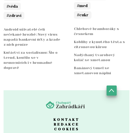
#med
#věda
#cukr
#zdraví
Chlebové bramboráky s
Android uživatelé čelí
česnekem
nečekané hrozbě: Nový virus
napadá bankovní účty a krade
Koblihy z kynutého těsta s
z nich peníze
citronovou kůrou
Kuřáctví za socialismu: Šlo o
Nadýchaný tvarohový
trend, kouřilo se v
koláč se smetanou
nemocnicích i v hromadné
dopravě
Banánový tunel se
smetanovou náplní
KONTAKT
REDAKCE
COOKIES