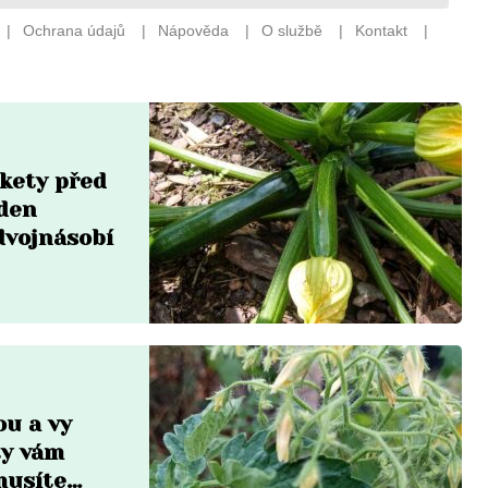
ukety před
eden
dvojnásobí
ou a vy
ty vám
musíte