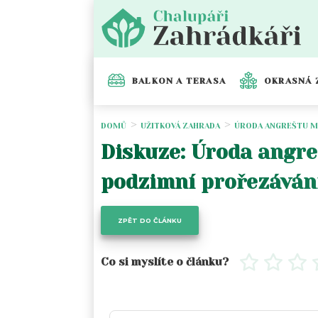
BALKON A TERASA
OKRASNÁ 
DOMŮ
UŽITKOVÁ ZAHRADA
ÚRODA ANGREŠTU M
Diskuze: Úroda angre
podzimní prořezáván
ZPĚT DO ČLÁNKU
Co si myslíte o článku?