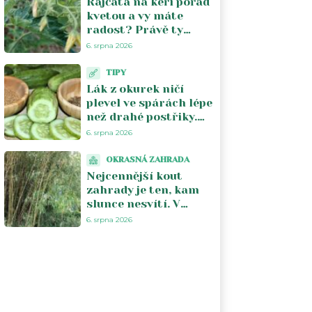
Rajčata na keři pořád
kvetou a vy máte
radost? Právě ty
květy vám kradou
6. srpna 2026
úrodu. V srpnu je
musíte zastavit
TIPY
Lák z okurek ničí
plevel ve spárách lépe
než drahé postřiky.
Na záhon ho ale
6. srpna 2026
nesmíte pustit, zničí i
kořeny
OKRASNÁ ZAHRADA
Nejcennější kout
zahrady je ten, kam
slunce nesvítí. V
tropických dnech to
6. srpna 2026
pochopí každý, kdo
tam vysadí správné
rostliny