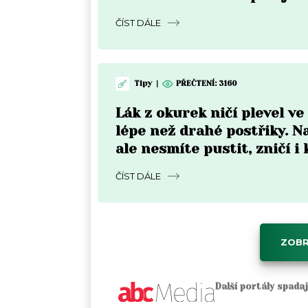
zastavit
ČÍST DÁLE
Tipy
|
PŘEČTENÍ: 3160
Lák z okurek ničí plevel v
lépe než drahé postřiky. N
ale nesmíte pustit, zničí i
ČÍST DÁLE
ZOBR
Další portály spada