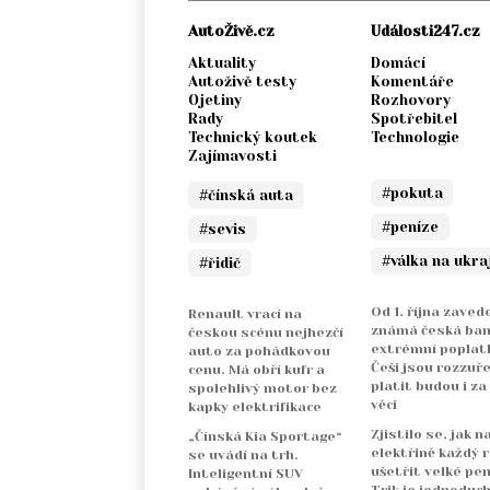
AutoŽivě.cz
Události247.cz
Aktuality
Domácí
Autoživě testy
Komentáře
Ojetiny
Rozhovory
Rady
Spotřebitel
Technický koutek
Technologie
Zajímavosti
#pokuta
#čínská auta
#peníze
#sevis
#válka na ukra
#řidič
Od 1. října zaved
Renault vrací na
známá česká ba
českou scénu nejhezčí
extrémní poplatk
auto za pohádkovou
Češi jsou rozzuře
cenu. Má obří kufr a
platit budou i za
spolehlivý motor bez
věci
kapky elektrifikace
Zjistilo se, jak n
„Čínská Kia Sportage“
elektřině každý 
se uvádí na trh.
ušetřit velké pen
Inteligentní SUV