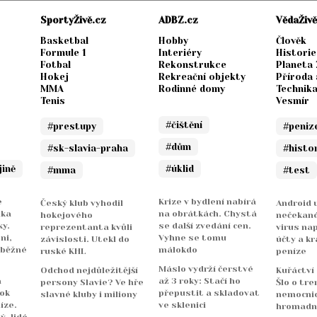
SportyŽivě.cz
ADBZ.cz
VědaŽivě
Basketbal
Hobby
Člověk
Formule 1
Interiéry
Historie
Fotbal
Rekonstrukce
Planeta
Hokej
Rekreační objekty
Příroda 
MMA
Rodinné domy
Technik
Tenis
Vesmír
#čištění
#prestupy
#peniz
#dům
#sk-slavia-praha
#histo
jině
#úklid
#mma
#test
e
Krize v bydlení nabírá
Český klub vyhodil
Android u
nka
na obrátkách. Chystá
hokejového
nečekané
y.
se další zvedání cen.
reprezentanta kvůli
virus na
ni,
Vyhne se tomu
závislosti. Utekl do
účty a kr
 běžné
málokdo
ruské KHL
peníze
Máslo vydrží čerstvé
Odchod nejdůležitější
Kuřáctví
a
až 3 roky: Stačí ho
persony Slavie? Ve hře
Šlo o tre
rok
přepustit a skladovat
slavné kluby i miliony
nemocnicí
íze.
ve sklenici
hromadn