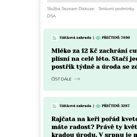
Užitková zahrada
|
PŘEČTENÍ: 7090
Mléko za 12 Kč zachrání c
plísní na celé léto. Stačí j
postřik týdně a úroda se z
ČÍST DÁLE
Užitková zahrada
|
PŘEČTENÍ: 3287
Rajčata na keři pořád kvet
máte radost? Právě ty kvě
kradou úrodu. V srpnu je 