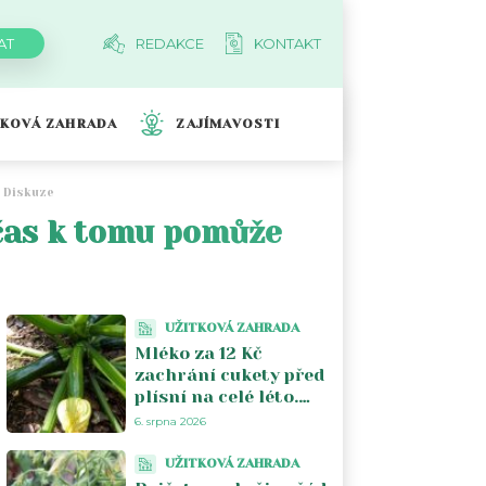
REDAKCE
KONTAKT
TKOVÁ ZAHRADA
ZAJÍMAVOSTI
Diskuze
bčas k tomu pomůže
UŽITKOVÁ ZAHRADA
Mléko za 12 Kč
zachrání cukety před
plísní na celé léto.
Stačí jeden postřik
6. srpna 2026
týdně a úroda se
zdvojnásobí
UŽITKOVÁ ZAHRADA