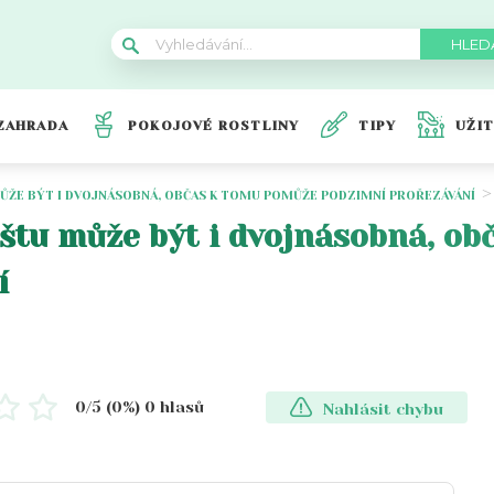
ZAHRADA
POKOJOVÉ ROSTLINY
TIPY
UŽI
ŮŽE BÝT I DVOJNÁSOBNÁ, OBČAS K TOMU POMŮŽE PODZIMNÍ PROŘEZÁVÁNÍ
štu může být i dvojnásobná, o
í
0
/5 (
0
%)
0
hlasů
Nahlásit chybu