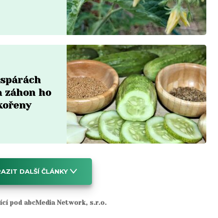
e spárách
a záhon ho
 kořeny
AZIT DALŠÍ ČLÁNKY
jící pod abcMedia Network, s.r.o.