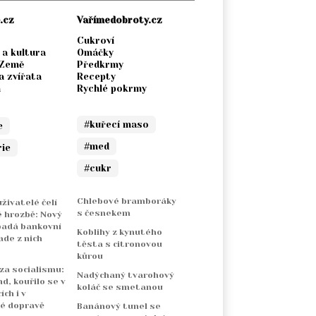
.cz
Vařímedobroty.cz
Cukroví
 a kultura
Omáčky
 Země
Předkrmy
a zvířata
Recepty
a
Rychlé pokrmy
#kuřecí maso
e
#med
rie
#cukr
Chlebové bramboráky
živatelé čelí
s česnekem
 hrozbě: Nový
padá bankovní
Koblihy z kynutého
ade z nich
těsta s citronovou
kůrou
 za socialismu:
Nadýchaný tvarohový
nd, kouřilo se v
koláč se smetanou
ch i v
é dopravě
Banánový tunel se