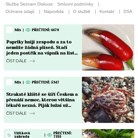
Mix
|
PŘEČTENÍ: 4470
Papriky hnijí zespodu a za to
nemůže žádná plíseň. Stačí
jeden postřik na vápník na list
a plody se vzpamatují do týdne
ČÍST DÁLE
Mix
|
PŘEČTENÍ: 5347
Strakaté klíště se šíří Českem a
přenáší nemoc, kterou většina
lékařů nezná. Piják lužní už
není jen na Moravě
ČÍST DÁLE
Užitková
PŘEČTENÍ:
|
zahrada
7195