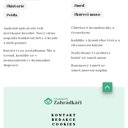
#med
#historie
#kuřecí maso
#věda
Chlebové bramboráky s
Android uživatelé čelí
česnekem
nečekané hrozbě: Nový virus
napadá bankovní účty a krade
Koblihy z kynutého těsta s
z nich peníze
citronovou kůrou
Kuřáctví za socialismu: Šlo o
Nadýchaný tvarohový
trend, kouřilo se v
koláč se smetanou
nemocnicích i v hromadné
dopravě
Banánový tunel se
smetanovou náplní
KONTAKT
REDAKCE
COOKIES