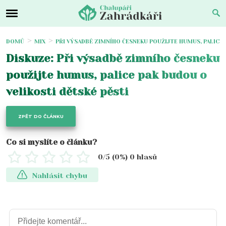
DOMŮ
MIX
PŘI VÝSADBĚ ZIMNÍHO ČESNEKU POUŽIJTE HUMUS, PALICE 
Diskuze: Při výsadbě zimního česneku
použijte humus, palice pak budou o
velikosti dětské pěsti
ZPĚT DO ČLÁNKU
Co si myslíte o článku?
0
/5 (
0
%)
0
hlasů
Nahlásit chybu