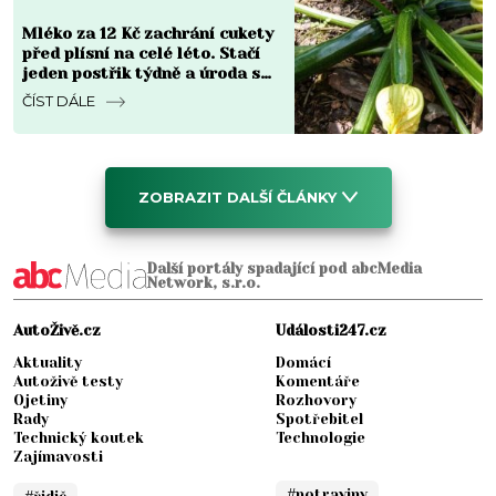
Mléko za 12 Kč zachrání cukety
před plísní na celé léto. Stačí
jeden postřik týdně a úroda se
zdvojnásobí
ČÍST DÁLE
ZOBRAZIT DALŠÍ ČLÁNKY
Další portály spadající pod abcMedia
Network, s.r.o.
AutoŽivě.cz
Události247.cz
Aktuality
Domácí
Autoživě testy
Komentáře
Ojetiny
Rozhovory
Rady
Spotřebitel
Technický koutek
Technologie
Zajímavosti
#potraviny