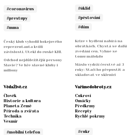
#úklid
#coronavirus
#pěstování
#prestupy
#dům
#mma
Krize v bydlení nabírá na
Český klub vyhodil hokejového
obrátkách. Chystá se další
reprezentanta kvůli
zvedání cen. Vyhne se
závislosti. Utekl do ruské KHL
tomu málokdo
Odchod nejdůležitější persony
Máslo vydrží čerstvé až 3
Slavie? Ve hře slavné kluby i
roky: Stačí ho přepustit a
miliony
skladovat ve sklenici
VědaŽivě.cz
Vařímedobroty.cz
Člověk
Cukroví
Historie a kultura
Omáčky
Planeta Země
Předkrmy
Příroda a zvířata
Recepty
Technika
Rychlé pokrmy
Vesmír
#cukr
#mobilní telefon