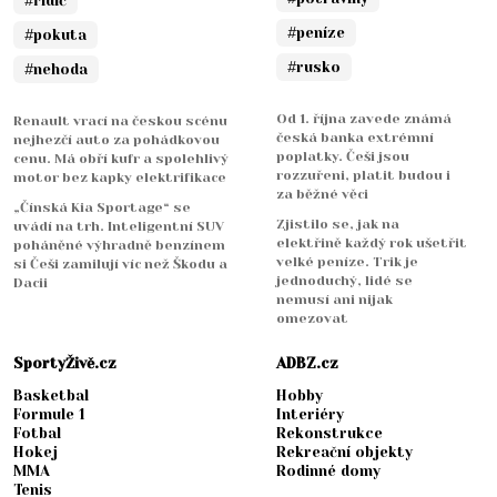
#řidič
#peníze
#pokuta
#rusko
#nehoda
Od 1. října zavede známá
Renault vrací na českou scénu
česká banka extrémní
nejhezčí auto za pohádkovou
poplatky. Češi jsou
cenu. Má obří kufr a spolehlivý
rozzuřeni, platit budou i
motor bez kapky elektrifikace
za běžné věci
„Čínská Kia Sportage“ se
Zjistilo se, jak na
uvádí na trh. Inteligentní SUV
elektřině každý rok ušetřit
poháněné výhradně benzínem
velké peníze. Trik je
si Češi zamilují víc než Škodu a
jednoduchý, lidé se
Dacii
nemusí ani nijak
omezovat
SportyŽivě.cz
ADBZ.cz
Basketbal
Hobby
Formule 1
Interiéry
Fotbal
Rekonstrukce
Hokej
Rekreační objekty
MMA
Rodinné domy
Tenis