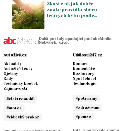
Zkuste si, jak dobře
starým houbařům
znáte pravidla sběru
nikdy nechyběly
léčivých bylin podle
fáze měsíce a denní
doby. Stará
moudrost, která
možná dává víc smysl
Další portály spadající pod abcMedia
Network, s.r.o.
než čekáte
AutoŽivě.cz
Události247.cz
Aktuality
Domácí
Autoživě testy
Komentáře
Ojetiny
Rozhovory
Rady
Spotřebitel
Technický koutek
Technologie
Zajímavosti
#potraviny
#elektromobil
#zdražování
#motor
#peníze
#řidičský průkaz
Od 1. října zavede známá
Renault vrací na českou scénu