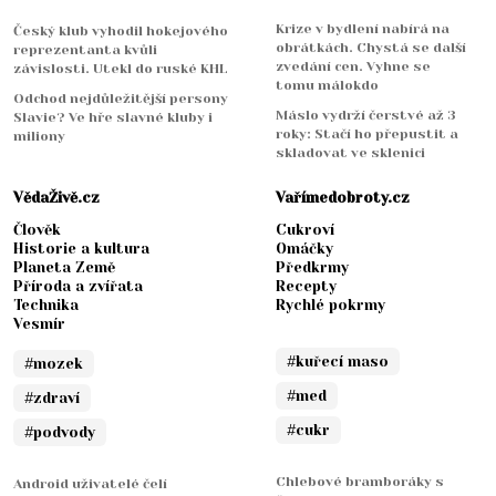
Krize v bydlení nabírá na
Český klub vyhodil hokejového
obrátkách. Chystá se další
reprezentanta kvůli
zvedání cen. Vyhne se
závislosti. Utekl do ruské KHL
tomu málokdo
Odchod nejdůležitější persony
Máslo vydrží čerstvé až 3
Slavie? Ve hře slavné kluby i
roky: Stačí ho přepustit a
miliony
skladovat ve sklenici
VědaŽivě.cz
Vařímedobroty.cz
Člověk
Cukroví
Historie a kultura
Omáčky
Planeta Země
Předkrmy
Příroda a zvířata
Recepty
Technika
Rychlé pokrmy
Vesmír
#kuřecí maso
#mozek
#med
#zdraví
#cukr
#podvody
Chlebové bramboráky s
Android uživatelé čelí