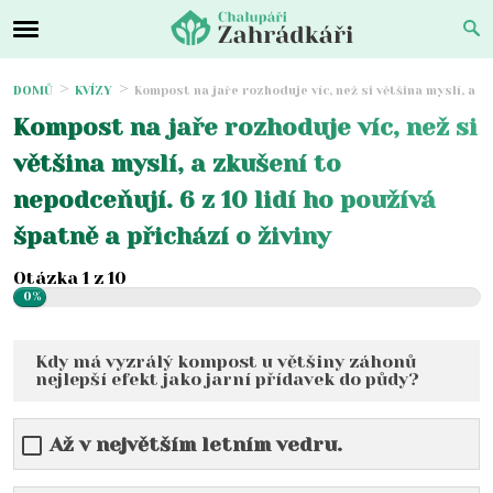
DOMŮ
KVÍZY
Kompost na jaře rozhoduje víc, než si většina myslí, a zk
Kompost na jaře rozhoduje víc, než si
většina myslí, a zkušení to
nepodceňují. 6 z 10 lidí ho používá
špatně a přichází o živiny
Otázka 1 z 10
0%
Kdy má vyzrálý kompost u většiny záhonů
nejlepší efekt jako jarní přídavek do půdy?
Až v největším letním vedru.