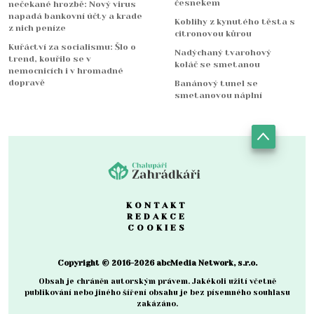
česnekem
nečekané hrozbě: Nový virus
napadá bankovní účty a krade
Koblihy z kynutého těsta s
z nich peníze
citronovou kůrou
Kuřáctví za socialismu: Šlo o
Nadýchaný tvarohový
trend, kouřilo se v
koláč se smetanou
nemocnicích i v hromadné
dopravě
Banánový tunel se
smetanovou náplní
KONTAKT
REDAKCE
COOKIES
Copyright © 2016-2026 abcMedia Network, s.r.o.
Obsah je chráněn autorským právem. Jakékoli užití včetně
publikování nebo jiného šíření obsahu je bez písemného souhlasu
zakázáno.