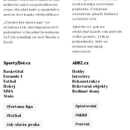
česká banka extrémní
nejhezčí auto za pohádkovou
poplatky. Češi jsou
cenu. Má obří kufr a spolehlivý
rozzuřeni, platit budou i
motor bez kapky elektrifikace
za běžné věci
„Čínská Kia Sportage“ se
Zjistilo se, jak na
uvádí na trh. Inteligentní SUV
elektřině každý rok ušetřit
poháněné výhradně benzínem
velké peníze. Trik je
si Češi zamilují víc než Škodu a
jednoduchý, lidé se
Dacii
nemusí ani nijak
omezovat
SportyŽivě.cz
ADBZ.cz
Basketbal
Hobby
Formule 1
Interiéry
Fotbal
Rekonstrukce
Hokej
Rekreační objekty
MMA
Rodinné domy
Tenis
#pěstování
#fortuna-liga
#úklid
#fotbal
#vaření
#sk-slavia-praha