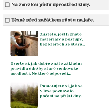
Na zmrzlou půdu uprostřed zimy.
Těsně před začátkem růstu na jaře.
Zjistěte, jestli znáte
materiály a postupy,
bez kterých se stará
chalupa neobejde.
Správných 9 z 10 dá
jen ten, kdo
Ověřte si, jak dobře znáte základní
chalupařil ještě s
pravidla údržby staré venkovské
rodiči
usedlosti. Některé odpovědi
překvapí i zkušené majitele chalup
Pamatujete si, jak se
v lese poznávalo
počasí na příští dny
bez telefonu a
meteostanice.
Znalosti, které