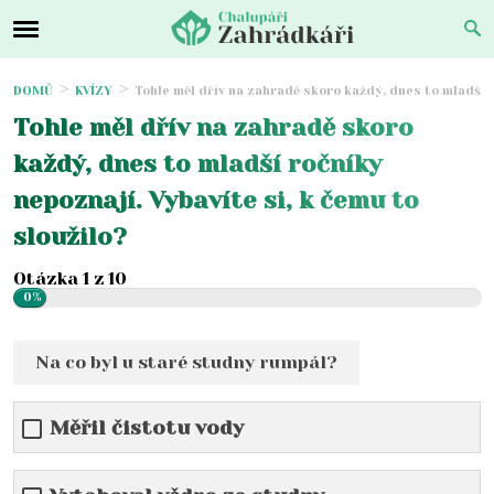
DOMŮ
KVÍZY
Tohle měl dřív na zahradě skoro každý, dnes to mladší r
Tohle měl dřív na zahradě skoro
každý, dnes to mladší ročníky
nepoznají. Vybavíte si, k čemu to
sloužilo?
Otázka 1 z 10
0%
Na co byl u staré studny rumpál?
Měřil čistotu vody