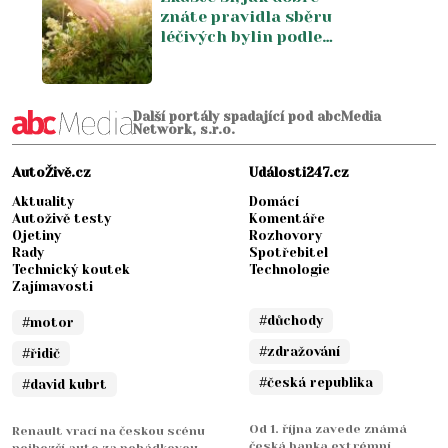
znáte pravidla sběru
nikdy nechyběly
léčivých bylin podle
fáze měsíce a denní
doby. Stará
moudrost, která
možná dává víc smysl
Další portály spadající pod abcMedia
Network, s.r.o.
než čekáte
AutoŽivě.cz
Události247.cz
Aktuality
Domácí
Autoživě testy
Komentáře
Ojetiny
Rozhovory
Rady
Spotřebitel
Technický koutek
Technologie
Zajímavosti
#důchody
#motor
#zdražování
#řidič
#česká republika
#david kubrt
Od 1. října zavede známá
Renault vrací na českou scénu
česká banka extrémní