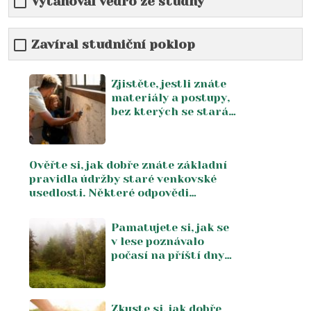
Vytahoval vědro ze studny
Zavíral studniční poklop
Zjistěte, jestli znáte
materiály a postupy,
bez kterých se stará
chalupa neobejde.
Správných 9 z 10 dá
jen ten, kdo
Ověřte si, jak dobře znáte základní
chalupařil ještě s
pravidla údržby staré venkovské
rodiči
usedlosti. Některé odpovědi
překvapí i zkušené majitele chalup
Pamatujete si, jak se
v lese poznávalo
počasí na příští dny
bez telefonu a
meteostanice.
Znalosti, které
Zkuste si, jak dobře
starým houbařům