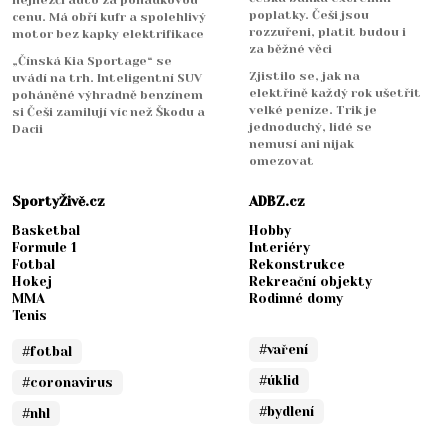
nejhezčí auto za pohádkovou
poplatky. Češi jsou
cenu. Má obří kufr a spolehlivý
rozzuřeni, platit budou i
motor bez kapky elektrifikace
za běžné věci
„Čínská Kia Sportage“ se
Zjistilo se, jak na
uvádí na trh. Inteligentní SUV
elektřině každý rok ušetřit
poháněné výhradně benzínem
velké peníze. Trik je
si Češi zamilují víc než Škodu a
jednoduchý, lidé se
Dacii
nemusí ani nijak
omezovat
SportyŽivě.cz
ADBZ.cz
Basketbal
Hobby
Formule 1
Interiéry
Fotbal
Rekonstrukce
Hokej
Rekreační objekty
MMA
Rodinné domy
Tenis
#vaření
#fotbal
#úklid
#coronavirus
#bydlení
#nhl