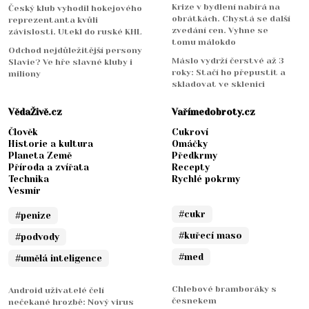
Krize v bydlení nabírá na
Český klub vyhodil hokejového
obrátkách. Chystá se další
reprezentanta kvůli
zvedání cen. Vyhne se
závislosti. Utekl do ruské KHL
tomu málokdo
Odchod nejdůležitější persony
Máslo vydrží čerstvé až 3
Slavie? Ve hře slavné kluby i
roky: Stačí ho přepustit a
miliony
skladovat ve sklenici
VědaŽivě.cz
Vařímedobroty.cz
Člověk
Cukroví
Historie a kultura
Omáčky
Planeta Země
Předkrmy
Příroda a zvířata
Recepty
Technika
Rychlé pokrmy
Vesmír
#cukr
#penize
#kuřecí maso
#podvody
#med
#umělá inteligence
Chlebové bramboráky s
Android uživatelé čelí
česnekem
nečekané hrozbě: Nový virus