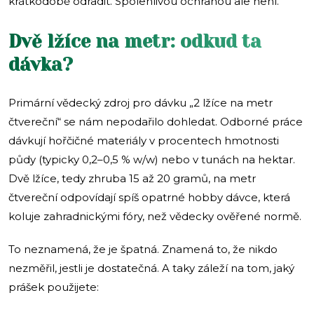
krátkodobě odradit. Spolehlivou ochranou ale není.
Dvě lžíce na metr: odkud ta
dávka?
Primární vědecký zdroj pro dávku „2 lžíce na metr
čtvereční“ se nám nepodařilo dohledat. Odborné práce
dávkují hořčičné materiály v procentech hmotnosti
půdy (typicky 0,2–0,5 % w/w) nebo v tunách na hektar.
Dvě lžíce, tedy zhruba 15 až 20 gramů, na metr
čtvereční odpovídají spíš opatrné hobby dávce, která
koluje zahradnickými fóry, než vědecky ověřené normě.
To neznamená, že je špatná. Znamená to, že nikdo
nezměřil, jestli je dostatečná. A taky záleží na tom, jaký
prášek použijete: