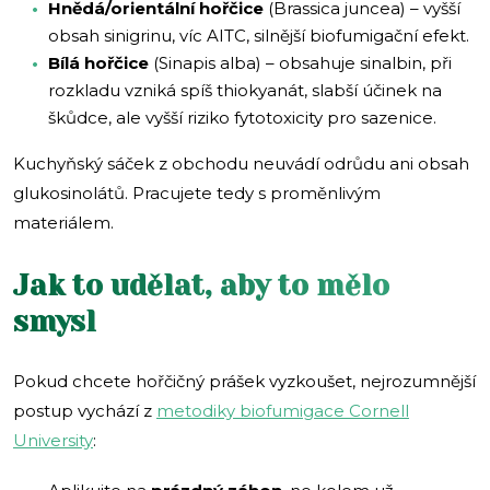
Hnědá/orientální hořčice
(Brassica juncea) – vyšší
obsah sinigrinu, víc AITC, silnější biofumigační efekt.
Bílá hořčice
(Sinapis alba) – obsahuje sinalbin, při
rozkladu vzniká spíš thiokyanát, slabší účinek na
škůdce, ale vyšší riziko fytotoxicity pro sazenice.
Kuchyňský sáček z obchodu neuvádí odrůdu ani obsah
glukosinolátů. Pracujete tedy s proměnlivým
materiálem.
Jak to udělat, aby to mělo
smysl
Pokud chcete hořčičný prášek vyzkoušet, nejrozumnější
postup vychází z
metodiky biofumigace Cornell
University
: