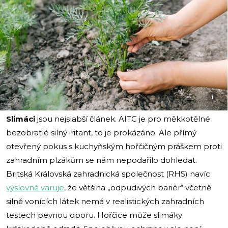
i
Slimáci
jsou nejslabší článek. AITC je pro měkkotělné
bezobratlé silný iritant, to je prokázáno. Ale přímý
otevřený pokus s kuchyňským hořčičným práškem proti
zahradním plzákům se nám nepodařilo dohledat.
Britská Královská zahradnická společnost (RHS) navíc
výslovně varuje
, že většina „odpudivých bariér“ včetně
silně vonících látek nemá v realistických zahradních
testech pevnou oporu. Hořčice může slimáky