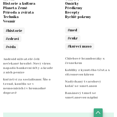
Historie a kultura
Omáčky
Planeta Země
Předkrmy
Příroda a zvířata
Recepty
Technika
Rychlé pokrmy
Vesmír
#med
#historie
#cukr
#zdraví
#kuřecí maso
#věda
Chlebové bramboráky s
Android uživatelé čelí
česnekem
nečekané hrozbě: Nový virus
napadá bankovní účty a krade
Koblihy z kynutého těsta s
z nich peníze
citronovou kůrou
Kuřáctví za socialismu: Šlo o
Nadýchaný tvarohový
trend, kouřilo se v
koláč se smetanou
nemocnicích i v hromadné
dopravě
Banánový tunel se
smetanovou náplní