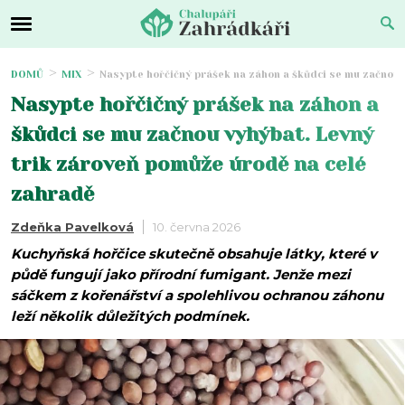
DOMŮ
MIX
Nasypte hořčičný prášek na záhon a škůdci se mu začnou 
Nasypte hořčičný prášek na záhon a
škůdci se mu začnou vyhýbat. Levný
trik zároveň pomůže úrodě na celé
zahradě
Zdeňka Pavelková
10. června 2026
Kuchyňská hořčice skutečně obsahuje látky, které v
půdě fungují jako přírodní fumigant. Jenže mezi
sáčkem z kořenářství a spolehlivou ochranou záhonu
leží několik důležitých podmínek.