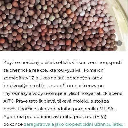
i
Když se hořčičný prášek setká s vlhkou zeminou, spustí
se chemická reakce, kterou využívá i komerční
zemědělství. Z glukosinolátů, obranných látek
brukvovitých rostlin, se za přítomnosti enzymu
myrosinázy a vody uvolňuje allylisothiokyanát, zkráceně
AITC. Právě tato štiplavá, těkavá molekula stojí za
pověstí hořčice jako zahradního pomocníka. V USA ji
Agentura pro ochranu životního prostředí (EPA)
dokonce
zaregistrovala jako biopesticidní účinnou látku
.