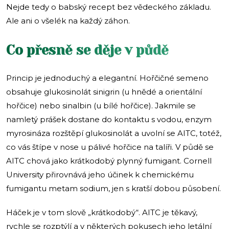
Nejde tedy o babský recept bez vědeckého základu.
Ale ani o všelék na každý záhon.
Co přesně se děje v půdě
Princip je jednoduchý a elegantní. Hořčičné semeno
obsahuje glukosinolát sinigrin (u hnědé a orientální
hořčice) nebo sinalbin (u bílé hořčice). Jakmile se
namletý prášek dostane do kontaktu s vodou, enzym
myrosináza rozštěpí glukosinolát a uvolní se AITC, totéž,
co vás štípe v nose u pálivé hořčice na talíři. V půdě se
AITC chová jako krátkodobý plynný fumigant. Cornell
University přirovnává jeho účinek k chemickému
fumigantu metam sodium, jen s kratší dobou působení.
Háček je v tom slově „krátkodobý“. AITC je těkavý,
rychle se rozptýlí a v některých pokusech jeho letální