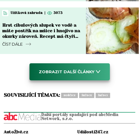
Užitková zahrada
|
3073
Hrst cibulových slupek ve vodě a
máte postřik na mšice i hnojivo na
okurky zároveň. Recept má čtyři
kroky
ČÍST DÁLE
ZOBRAZIT DALŠÍ ČLÁNKY
SOUVISEJÍCÍ TÉMATA:
HOŘČICE
ŠKŮDCE
ŠKŮDCI
Další portály spadající pod abcMedia
Network, s.r.o.
AutoŽivě.cz
Události247.cz