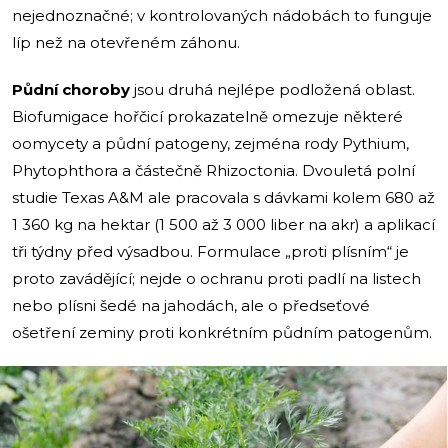
nejednoznačné; v kontrolovaných nádobách to funguje
líp než na otevřeném záhonu.
Půdní choroby
jsou druhá nejlépe podložená oblast.
Biofumigace hořčicí prokazatelně omezuje některé
oomycety a půdní patogeny, zejména rody Pythium,
Phytophthora a částečně Rhizoctonia. Dvouletá polní
studie Texas A&M ale pracovala s dávkami kolem 680 až
1 360 kg na hektar (1 500 až 3 000 liber na akr) a aplikací
tři týdny před výsadbou. Formulace „proti plísním“ je
proto zavádějící; nejde o ochranu proti padlí na listech
nebo plísni šedé na jahodách, ale o předseťové
ošetření zeminy proti konkrétním půdním patogenům.