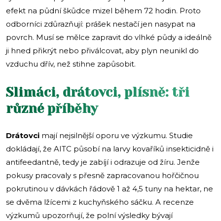
efekt na půdní škůdce mizel během 72 hodin. Proto
odborníci zdůrazňují: prášek nestačí jen nasypat na
povrch. Musí se mělce zapravit do vlhké půdy a ideálně
ji hned přikrýt nebo přiválcovat, aby plyn neunikl do
vzduchu dřív, než stihne zapůsobit.
Slimáci, drátovci, plísně: tři
různé příběhy
Drátovci
mají nejsilnější oporu ve výzkumu. Studie
dokládají, že AITC působí na larvy kovaříků insekticidně i
antifeedantně, tedy je zabíjí i odrazuje od žíru. Jenže
pokusy pracovaly s přesně zapracovanou hořčičnou
pokrutinou v dávkách řádově 1 až 4,5 tuny na hektar, ne
se dvěma lžícemi z kuchyňského sáčku. A recenze
výzkumů upozorňují, že polní výsledky bývají