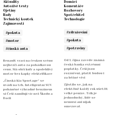
Aktuality
Domácí
Autoživě testy
Komentáře
Ojetiny
Rozhovory
Rady
Spotřebitel
Technický koutek
Technologie
Zajímavosti
#zdražování
#pokuta
#pokuta
#motor
#potraviny
#čínská auta
Od 1. října zavede známá
Renault vrací na českou scénu
česká banka extrémní
nejhezčí auto za pohádkovou
poplatky. Češi jsou
cenu. Má obří kufr a spolehlivý
rozzuřeni, platit budou i
motor bez kapky elektrifikace
za běžné věci
„Čínská Kia Sportage“ se
Zjistilo se, jak na
uvádí na trh. Inteligentní SUV
elektřině každý rok ušetřit
poháněné výhradně benzínem
velké peníze. Trik je
si Češi zamilují víc než Škodu a
jednoduchý, lidé se
Dacii
nemusí ani nijak
omezovat