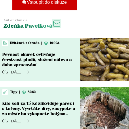
Vstoupit do diskuze
Autor článku
Zdeňka Pavelková
Užitková zahrada
|
10034
Pevnost okurek ovlivňuje
čerstvost plodů, složení nálevu a
doba zpracování
ČÍST DÁLE
Tipy
|
8262
Kilo soli za 15 Kč zlikviduje pařez i
s kořeny. Vyvrtáte díry, zasypete a
za měsíc ho vykopnete holýma
rukama
ČÍST DÁLE