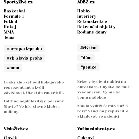
SportyŽivě.cz
ADBZ.cz
Basketbal
Hobby
Formule 1
Interiéry
Fotbal
Rekonstrukce
Hokej
Rekreační objekty
MMA
Rodinné domy
Tenis
#čištění
#ac-spart-praha
#dům
#sk-slavia-praha
#penize
#mma
Krize v bydlení nabírá na
Český klub vyhodil hokejového
obrátkách. Chystá se další
reprezentanta kvůli
zvedání cen. Vyhne se
závislosti. Utekl do ruské KHL
tomu málokdo
Odchod nejdůležitější persony
Máslo vydrží čerstvé až 3
Slavie? Ve hře slavné kluby i
roky: Stačí ho přepustit a
miliony
skladovat ve sklenici
VědaŽivě.cz
Vařímedobroty.cz
Člověk
Cukroví