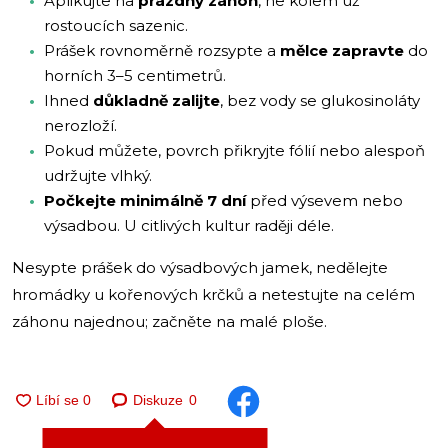
Aplikujte na
prázdný záhon
, ne kolem už
rostoucích sazenic.
Prášek rovnoměrně rozsypte a
mělce zapravte
do
horních 3–5 centimetrů.
Ihned
důkladně zalijte
, bez vody se glukosinoláty
nerozloží.
Pokud můžete, povrch přikryjte fólií nebo alespoň
udržujte vlhký.
Počkejte minimálně 7 dní
před výsevem nebo
výsadbou. U citlivých kultur raději déle.
Nesypte prášek do výsadbových jamek, nedělejte
hromádky u kořenových krčků a netestujte na celém
záhonu najednou; začněte na malé ploše.
Diskuze
0