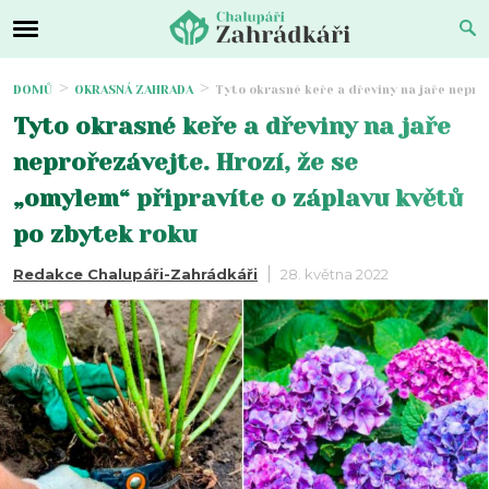
DOMŮ
OKRASNÁ ZAHRADA
Tyto okrasné keře a dřeviny na jaře neproř
Tyto okrasné keře a dřeviny na jaře
neprořezávejte. Hrozí, že se
„omylem“ připravíte o záplavu květů
po zbytek roku
Redakce Chalupáři-Zahrádkáři
28. května 2022