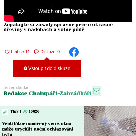
Zopakujte si zásady správné péče o okrasné
dřeviny v nádobách a volné půdě
Diskuze
0
Vstoupit do diskuze
Autor článku
Redakce Chalupáři-Zahrádkáři
Tipy
|
10626
Ventilátor namířený ven z okna
může urychlit noční ochlazování
bytu