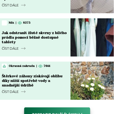
ČÍST DÁLE
Mix
|
8273
Jak odstranit žluté skvrny z bílého
prádla pomocí běžně dostupné
tablety
ČÍST DÁLE
Okrasná zahrada
|
7644
Štěrkové záhony získávají oblibu
díky nižší spotřebě vody a
snadnější údržbě
ČÍST DÁLE