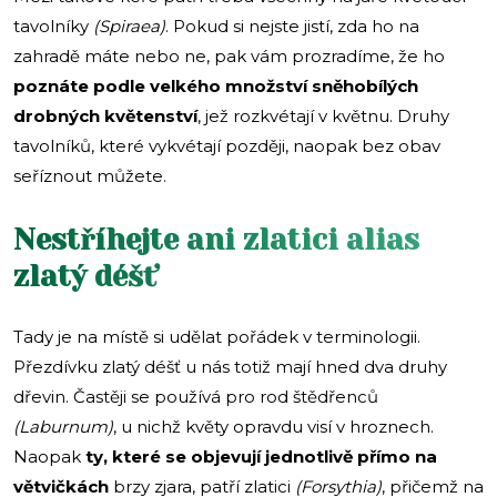
tavolníky
(Spiraea)
. Pokud si nejste jistí, zda ho na
zahradě máte nebo ne, pak vám prozradíme, že ho
poznáte podle velkého množství sněhobílých
drobných květenství
, jež rozkvétají v květnu. Druhy
tavolníků, které vykvétají později, naopak bez obav
seříznout můžete.
Nestříhejte ani zlatici alias
zlatý déšť
Tady je na místě si udělat pořádek v terminologii.
Přezdívku zlatý déšť u nás totiž mají hned dva druhy
dřevin. Častěji se používá pro rod štědřenců
(Laburnum)
, u nichž květy opravdu visí v hroznech.
Naopak
ty, které se objevují jednotlivě přímo na
větvičkách
brzy zjara, patří zlatici
(Forsythia)
, přičemž na