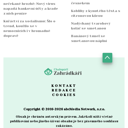
česnekem
nečekané hrozbě: Nový virus
napadá bankovní účty a krade
Koblihy z kynutého těsta s
z nich peníze
citronovou kůrou
Kuřáctví za socialismu: Šlo o
Nadýchaný tvarohový
trend, kouřilo se v
koláč se smetanou
nemocnicích i v hromadné
dopravě
Banánový tunel se
smetanovou náplní
KONTAKT
REDAKCE
COOKIES
Copyright © 2016-2026 abcMedia Network, s.r.o.
Obsah je chráněn autorským právem. Jakékoli užití včetně
publikování nebo jiného šíření obsahu je bez písemného souhlasu
zakázáno.