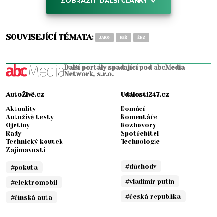
ZOBRAZIT DALŠÍ ČLÁNKY
SOUVISEJÍCÍ TÉMATA:
JARO
KEŘ
ŘEZ
Další portály spadající pod abcMedia
Network, s.r.o.
AutoŽivě.cz
Události247.cz
Aktuality
Domácí
Autoživě testy
Komentáře
Ojetiny
Rozhovory
Rady
Spotřebitel
Technický koutek
Technologie
Zajímavosti
#důchody
#pokuta
#vladimir putin
#elektromobil
#česká republika
#čínská auta