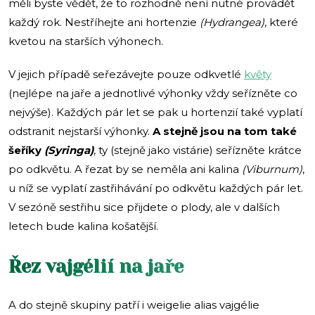
měli byste vědět, že to rozhodně není nutné provádět
každý rok. Nestříhejte ani hortenzie
(Hydrangea)
, které
kvetou na starších výhonech.
V jejich případě seřezávejte pouze odkvetlé
květy
(nejlépe na jaře a jednotlivé výhonky vždy seřízněte co
nejvýše). Každých pár let se pak u hortenzií také vyplatí
odstranit nejstarší výhonky.
A stejně jsou na tom také
šeříky
(Syringa)
, ty (stejně jako vistárie) seřízněte krátce
po odkvětu. A řezat by se neměla ani kalina
(Viburnum)
,
u níž se vyplatí zastřihávání po odkvětu každých pár let.
V sezóně sestřihu sice přijdete o plody, ale v dalších
letech bude kalina košatější.
Řez vajgélií na jaře
A do stejně skupiny patří i weigelie alias vajgélie