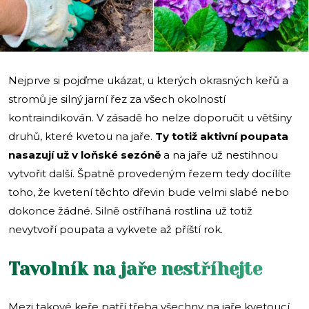
Nejprve si pojďme ukázat, u kterých okrasných keřů a
stromů je silný jarní řez za všech okolností
kontraindikován. V zásadě ho nelze doporučit u většiny
druhů, které kvetou na jaře.
Ty totiž aktivní poupata
nasazují už v loňské sezóně
a na jaře už nestihnou
vytvořit další. Špatně provedeným řezem tedy docílíte
toho, že kvetení těchto dřevin bude velmi slabé nebo
dokonce žádné. Silně ostříhaná rostlina už totiž
nevytvoří poupata a vykvete až příští rok.
Tavolník na jaře nestříhejte
Mezi takové keře patří třeba všechny na jaře kvetoucí