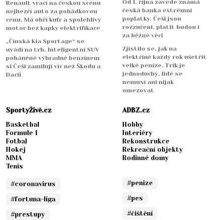
Od 1. října zavede známá
Renault vrací na českou scénu
česká banka extrémní
nejhezčí auto za pohádkovou
poplatky. Češi jsou
cenu. Má obří kufr a spolehlivý
rozzuřeni, platit budou i
motor bez kapky elektrifikace
za běžné věci
„Čínská Kia Sportage“ se
Zjistilo se, jak na
uvádí na trh. Inteligentní SUV
elektřině každý rok ušetřit
poháněné výhradně benzínem
velké peníze. Trik je
si Češi zamilují víc než Škodu a
jednoduchý, lidé se
Dacii
nemusí ani nijak
omezovat
SportyŽivě.cz
ADBZ.cz
Basketbal
Hobby
Formule 1
Interiéry
Fotbal
Rekonstrukce
Hokej
Rekreační objekty
MMA
Rodinné domy
Tenis
#penize
#coronavirus
#pes
#fortuna-liga
#čištění
#prestupy