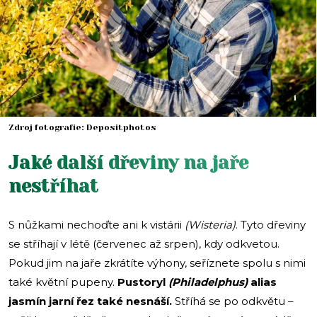
i
Zdroj fotografie: Depositphotos
Jaké další dřeviny na jaře
nestříhat
S nůžkami nechoďte ani k vistárii
(Wisteria)
. Tyto dřeviny
se stříhají v létě (červenec až srpen), kdy odkvetou.
Pokud jim na jaře zkrátíte výhony, seříznete spolu s nimi
také květní pupeny.
Pustoryl
(Philadelphus)
alias
jasmín jarní řez také nesnáší.
Stříhá se po odkvětu –