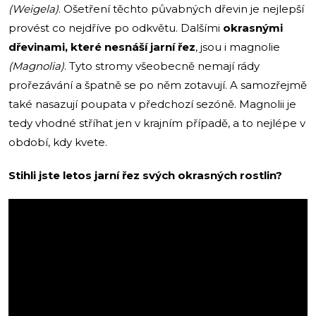
(Weigela)
. Ošetření těchto půvabných dřevin je nejlepší
provést co nejdříve po odkvětu. Dalšími
okrasnými
dřevinami, které nesnáší jarní řez
, jsou i magnolie
(Magnolia)
. Tyto stromy všeobecně nemají rády
prořezávání a špatně se po něm zotavují. A samozřejmě
také nasazují poupata v předchozí sezóně. Magnolii je
tedy vhodné stříhat jen v krajním případě, a to nejlépe v
období, kdy kvete.
Stihli jste letos jarní řez svých okrasných rostlin?