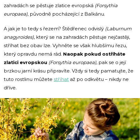
zahradách se pěstuje zlatice evropská
(Forsythia
europaea)
, původně pocházející z Balkánu.
A jak je to tedy s řezem? Štědřenec odvislý
(Laburnum
anagyroides)
, který se na zahradách pěstuje nejčastěji,
stříhat bez obav lze. Vyhněte se však hlubšímu řezu,
který opravdu nemá rád.
Naopak pokud ostříháte
zlatici evropskou
(Forsythia europaea)
, pak se o její
brzkou jarní krásu připravíte. Vždy si tedy pamatujte, že
tuto rostlinu můžete
stříhat
až po odkvětu – nikdy ne
dříve.