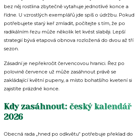
bez něj rostlina zbytečně vytahuje jednotlivé konce a
řídne. U vzrostlých exemplářů jde spíš o údržbu. Pokud
potřebujete starý keř zmladit, počítejte s tím, že po
radikálním řezu může několik let kvést slaběji. Lepší
strategií bývá etapová obnova rozložená do dvou až tří
sezon.
Zásadní je nepřekročit červencovou hranici. Řez po
polovině července už může zasáhnout právě se
zakládající květní pupeny, a místo bohatšího kvetení si
zajistíte prázdné konce.
Kdy zasáhnout: český kalendář
2026
Obecná rada „hned po odkvětu“ potřebuje překlad do