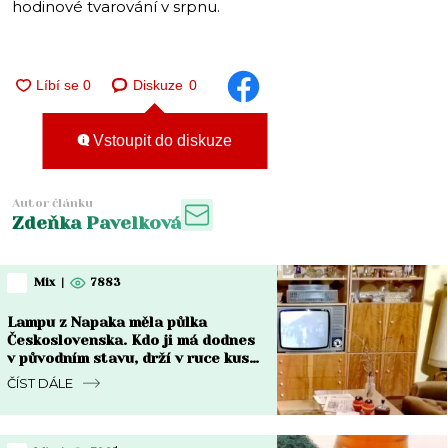
hodinové tvarování v srpnu.
Diskuze
0
Vstoupit do diskuze
Autor článku
Zdeňka Pavelková
Mix
|
7883
Lampu z Napaka měla půlka
Československa. Kdo ji má dodnes
v původním stavu, drží v ruce kus
za 8 000 Kč i víc
ČÍST DÁLE