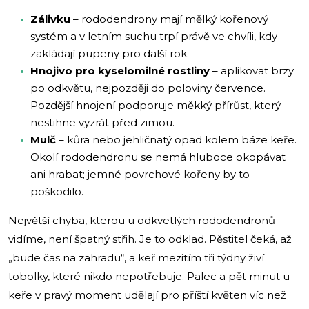
Zálivku
– rododendrony mají mělký kořenový
systém a v letním suchu trpí právě ve chvíli, kdy
zakládají pupeny pro další rok.
Hnojivo pro kyselomilné rostliny
– aplikovat brzy
po odkvětu, nejpozději do poloviny července.
Pozdější hnojení podporuje měkký přírůst, který
nestihne vyzrát před zimou.
Mulč
– kůra nebo jehličnatý opad kolem báze keře.
Okolí rododendronu se nemá hluboce okopávat
ani hrabat; jemné povrchové kořeny by to
poškodilo.
Největší chyba, kterou u odkvetlých rododendronů
vidíme, není špatný střih. Je to odklad. Pěstitel čeká, až
„bude čas na zahradu“, a keř mezitím tři týdny živí
tobolky, které nikdo nepotřebuje. Palec a pět minut u
keře v pravý moment udělají pro příští květen víc než