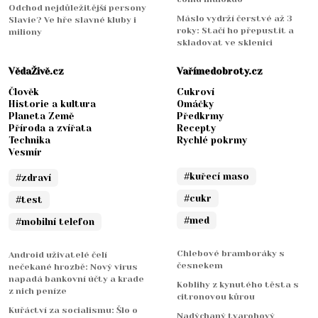
Odchod nejdůležitější persony
Máslo vydrží čerstvé až 3
Slavie? Ve hře slavné kluby i
roky: Stačí ho přepustit a
miliony
skladovat ve sklenici
VědaŽivě.cz
Vařímedobroty.cz
Člověk
Cukroví
Historie a kultura
Omáčky
Planeta Země
Předkrmy
Příroda a zvířata
Recepty
Technika
Rychlé pokrmy
Vesmír
#kuřecí maso
#zdraví
#cukr
#test
#med
#mobilní telefon
Chlebové bramboráky s
Android uživatelé čelí
česnekem
nečekané hrozbě: Nový virus
napadá bankovní účty a krade
Koblihy z kynutého těsta s
z nich peníze
citronovou kůrou
Kuřáctví za socialismu: Šlo o
Nadýchaný tvarohový