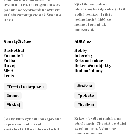
Zjistilo se, jak na
uvádí na trh. Inteligentní SUV
elektřině každý rok ušetřit
poháněné výhradně benzínem
velké peníze. Trik je
si Češi zamilují víc než Škodu a
jednoduchý, lidé se
Dacii
nemusí ani nijak
omezovat
SportyŽivě.cz
ADBZ.cz
Basketbal
Hobby
Formule 1
Interiéry
Fotbal
Rekonstrukce
Hokej
Rekreační objekty
MMA
Rodinné domy
Tenis
#vaření
#fc-viktoria-plzen
#pokuta
#mma
#bydlení
#hokej
Krize v bydlení nabírá na
Český klub vyhodil hokejového
obrátkách. Chystá se další
reprezentanta kvůli
zvedání cen. Vyhne se
závislosti. Utekl do ruské KHL
tomu málokdo