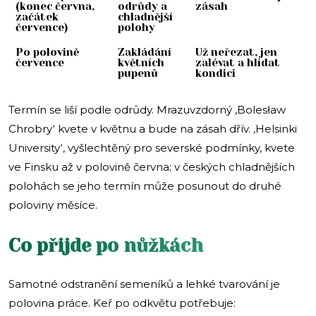
(konec června,
odrůdy a
zásah
začátek
chladnější
července)
polohy
Po polovině
Zakládání
Už neřezat, jen
července
květních
zalévat a hlídat
pupenů
kondici
Termín se liší podle odrůdy. Mrazuvzdorný ‚Bolesław
Chrobry‘ kvete v květnu a bude na zásah dřív. ‚Helsinki
University‘, vyšlechtěný pro severské podmínky, kvete
ve Finsku až v polovině června; v českých chladnějších
polohách se jeho termín může posunout do druhé
poloviny měsíce.
Co přijde po nůžkách
Samotné odstranění semeníků a lehké tvarování je
polovina práce. Keř po odkvětu potřebuje: