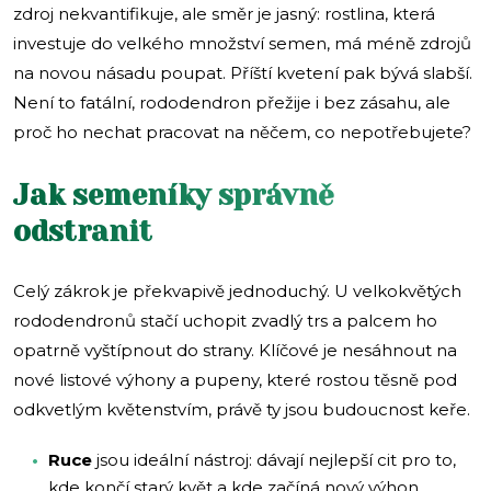
zdroj nekvantifikuje, ale směr je jasný: rostlina, která
investuje do velkého množství semen, má méně zdrojů
na novou násadu poupat. Příští kvetení pak bývá slabší.
Není to fatální, rododendron přežije i bez zásahu, ale
proč ho nechat pracovat na něčem, co nepotřebujete?
Jak semeníky správně
odstranit
Celý zákrok je překvapivě jednoduchý. U velkokvětých
rododendronů stačí uchopit zvadlý trs a palcem ho
opatrně vyštípnout do strany. Klíčové je nesáhnout na
nové listové výhony a pupeny, které rostou těsně pod
odkvetlým květenstvím, právě ty jsou budoucnost keře.
Ruce
jsou ideální nástroj: dávají nejlepší cit pro to,
kde končí starý květ a kde začíná nový výhon.