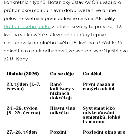
konkrétních týdnů. Botanický ústav AV ČR uvádí pro
průhonickou sbírku hlavní dobu kvetení ve druhé
polovině května a první polovině června. Aktuality
Průhonického parku
z letošní sezony to potvrzují: 12.
května velkokvěté stálezelené odrůdy teprve
nastupovaly do plného květu, 18. května už část keřů
odkvétala a park odhadoval, že kvetení vydrží ještě dva
až tři týdny.
Období (2026)
Co se děje
Co dělat
23. týden (1.–7.
Rané
První zásah u
června)
kultivary v
raných odrůd
nížinách
dokvétají
24.–26. týden
Hlavní vlna
Systematické
(8.–28. června)
odkvětu
odstraňování
semeníků, lehké
tvarování
27.–28. týden
Pozdní
Poslední okno pro