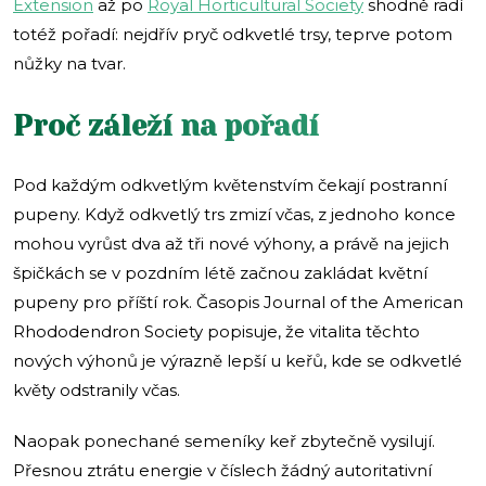
Extension
až po
Royal Horticultural Society
shodně radí
totéž pořadí: nejdřív pryč odkvetlé trsy, teprve potom
nůžky na tvar.
Proč záleží na pořadí
Pod každým odkvetlým květenstvím čekají postranní
pupeny. Když odkvetlý trs zmizí včas, z jednoho konce
mohou vyrůst dva až tři nové výhony, a právě na jejich
špičkách se v pozdním létě začnou zakládat květní
pupeny pro příští rok. Časopis Journal of the American
Rhododendron Society popisuje, že vitalita těchto
nových výhonů je výrazně lepší u keřů, kde se odkvetlé
květy odstranily včas.
Naopak ponechané semeníky keř zbytečně vysilují.
Přesnou ztrátu energie v číslech žádný autoritativní