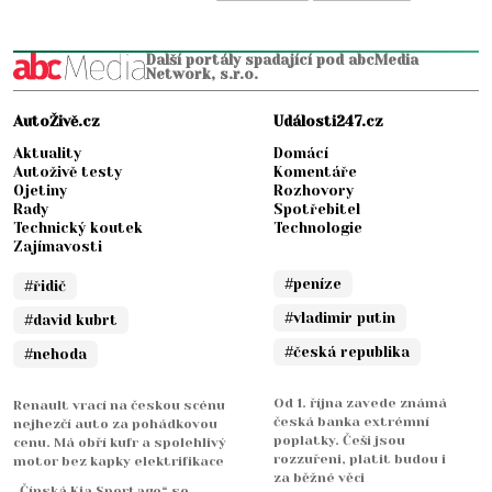
Další portály spadající pod abcMedia
Network, s.r.o.
AutoŽivě.cz
Události247.cz
Aktuality
Domácí
Autoživě testy
Komentáře
Ojetiny
Rozhovory
Rady
Spotřebitel
Technický koutek
Technologie
Zajímavosti
#peníze
#řidič
#vladimir putin
#david kubrt
#česká republika
#nehoda
Od 1. října zavede známá
Renault vrací na českou scénu
česká banka extrémní
nejhezčí auto za pohádkovou
poplatky. Češi jsou
cenu. Má obří kufr a spolehlivý
rozzuřeni, platit budou i
motor bez kapky elektrifikace
za běžné věci
„Čínská Kia Sportage“ se