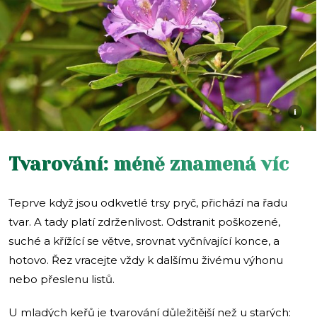
i
Tvarování: méně znamená víc
Teprve když jsou odkvetlé trsy pryč, přichází na řadu
tvar. A tady platí zdrženlivost. Odstranit poškozené,
suché a křížící se větve, srovnat vyčnívající konce, a
hotovo. Řez vracejte vždy k dalšímu živému výhonu
nebo přeslenu listů.
U mladých keřů je tvarování důležitější než u starých: