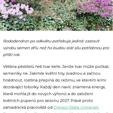
i
Rododendron po odkvětu potřebuje jediné: zastavit
výrobu semen dřív, než ho budou stát sílu potřebnou pro
příští rok.
Většina pěstitelů řeší tvar keře. Jenže tvar může počkat,
semeníky ne. Jakmile květní trsy zvadnou a začnou
hnědnout, rostlina přepíná do režimu, ve kterém krmí
dozrávající tobolky. Každý den navíc znamená energii,
která mohla jít do nových výhonů a do založení
květních pupenů pro sezonu 2027. Právě proto
zahradnická pracoviště od
Oregon State University