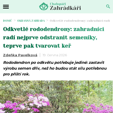
DOMŮ
OKRASNÁ ZAHRADA
Odkvetlé rododendrony: zahradníci radí n
Odkvetlé rododendrony: zahradníci
radí nejprve odstranit semeníky,
teprve pak tvarovat keř
Zdeňka Pavelková
19. června 2026
Rododendron po odkvětu potřebuje jediné: zastavit
výrobu semen dřív, než ho budou stát sílu potřebnou
pro příští rok.