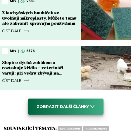
Mix
|
7365
Z kuchyňských houbiček se
uvolňují mikroplasty. Můžete tomu
ale zabránit správným používáním
ČÍST DÁLE
Mix
|
6576
Slepice dýchá zobákem a
roztahuje křídla – veterináři
varují: při vedru zbývají na
záchranu jen 2 hodiny
ČÍST DÁLE
ZOBRAZIT DALŠÍ ČLÁNKY
SOUVISEJÍCÍ TÉMATA:
RODODENDRON
RODODENDRONY