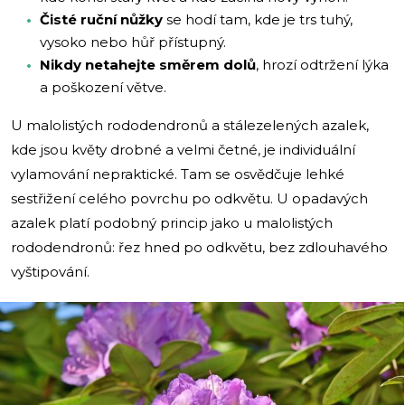
Čisté ruční nůžky
se hodí tam, kde je trs tuhý,
vysoko nebo hůř přístupný.
Nikdy netahejte směrem dolů
, hrozí odtržení lýka
a poškození větve.
U malolistých rododendronů a stálezelených azalek,
kde jsou květy drobné a velmi četné, je individuální
vylamování nepraktické. Tam se osvědčuje lehké
sestřižení celého povrchu po odkvětu. U opadavých
azalek platí podobný princip jako u malolistých
rododendronů: řez hned po odkvětu, bez zdlouhavého
vyštipování.