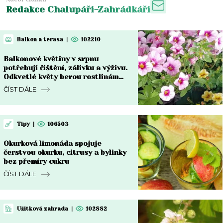
Redakce Chalupáři-Zahrádkáři
Balkon a terasa
|
102210
Balkonové květiny v srpnu
potřebují čištění, zálivku a výživu.
Odkvetlé květy berou rostlinám
sílu
ČÍST DÁLE
Tipy
|
106503
Okurková limonáda spojuje
čerstvou okurku, citrusy a bylinky
bez přemíry cukru
ČÍST DÁLE
Užitková zahrada
|
102882