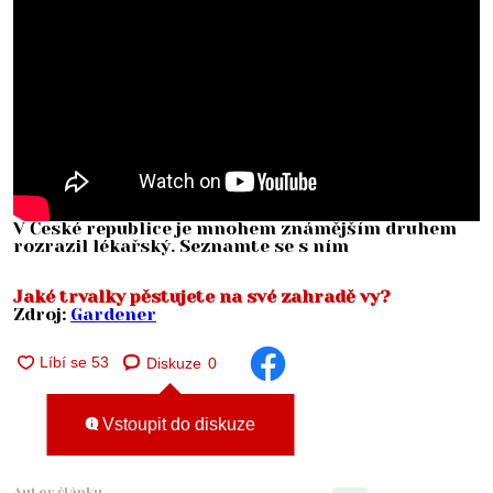
V České republice je mnohem známějším druhem
rozrazil lékařský. Seznamte se s ním
Jaké trvalky pěstujete na své zahradě vy?
Zdroj:
Gardener
Diskuze
0
Vstoupit do diskuze
Autor článku