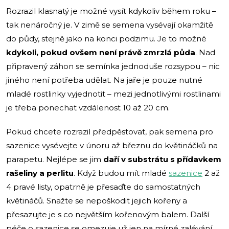
Rozrazil klasnatý je možné vysít kdykoliv během roku –
tak nenáročný je. V zimě se semena vysévají okamžitě
do půdy, stejně jako na konci podzimu. Je to možné
kdykoli, pokud ovšem není právě zmrzlá půda
. Nad
připravený záhon se semínka jednoduše rozsypou – nic
jiného není potřeba udělat. Na jaře je pouze nutné
mladé rostlinky vyjednotit – mezi jednotlivými rostlinami
je třeba ponechat vzdálenost 10 až 20 cm.
Pokud chcete rozrazil předpěstovat, pak semena pro
sazenice vysévejte v únoru až březnu do květináčků na
parapetu. Nejlépe se jim
daří v substrátu s přídavkem
rašeliny a perlitu
. Když budou mít mladé
sazenice
2 až
4 pravé listy, opatrně je přesaďte do samostatných
květináčů. Snažte se nepoškodit jejich kořeny a
přesazujte je s co největším kořenovým balem. Další
péče o sazenice se omezuje už jen na mírné zalévání.