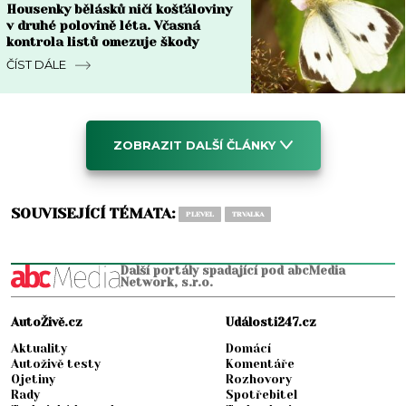
Housenky bělásků ničí košťáloviny
v druhé polovině léta. Včasná
kontrola listů omezuje škody
ČÍST DÁLE
ZOBRAZIT DALŠÍ ČLÁNKY
SOUVISEJÍCÍ TÉMATA:
PLEVEL
TRVALKA
Další portály spadající pod abcMedia
Network, s.r.o.
AutoŽivě.cz
Události247.cz
Aktuality
Domácí
Autoživě testy
Komentáře
Ojetiny
Rozhovory
Rady
Spotřebitel