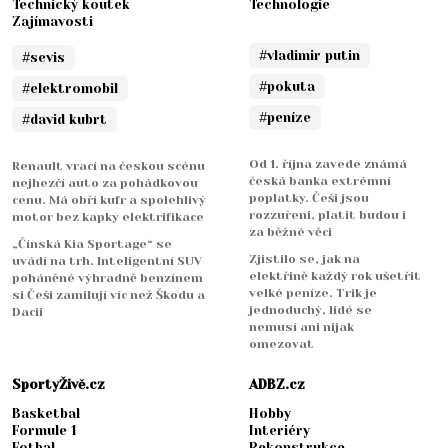
Technický koutek
Technologie
Zajímavosti
#vladimir putin
#sevis
#pokuta
#elektromobil
#peníze
#david kubrt
Od 1. října zavede známá
Renault vrací na českou scénu
česká banka extrémní
nejhezčí auto za pohádkovou
poplatky. Češi jsou
cenu. Má obří kufr a spolehlivý
rozzuřeni, platit budou i
motor bez kapky elektrifikace
za běžné věci
„Čínská Kia Sportage“ se
Zjistilo se, jak na
uvádí na trh. Inteligentní SUV
elektřině každý rok ušetřit
poháněné výhradně benzínem
velké peníze. Trik je
si Češi zamilují víc než Škodu a
jednoduchý, lidé se
Dacii
nemusí ani nijak
omezovat
SportyŽivě.cz
ADBZ.cz
Basketbal
Hobby
Formule 1
Interiéry
Fotbal
Rekonstrukce