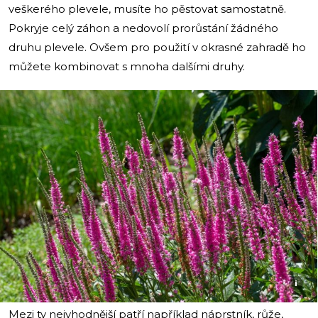
veškerého plevele, musíte ho pěstovat samostatně.
Pokryje celý záhon a nedovolí prorůstání žádného
druhu plevele. Ovšem pro použití v okrasné zahradě ho
můžete kombinovat s mnoha dalšími druhy.
i
Mezi ty nejvhodnější patří například náprstník, růže,