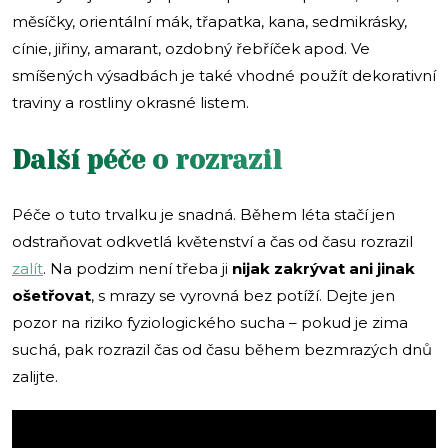
měsíčky, orientální mák, třapatka, kana, sedmikrásky,
cínie, jiřiny, amarant, ozdobný řebříček apod. Ve
smíšených výsadbách je také vhodné použít dekorativní
traviny a rostliny okrasné listem.
Další péče o rozrazil
Péče o tuto trvalku je snadná. Během léta stačí jen
odstraňovat odkvetlá květenství a čas od času rozrazil
zalít
. Na podzim není třeba ji
nijak zakrývat ani jinak
ošetřovat
, s mrazy se vyrovná bez potíží. Dejte jen
pozor na riziko fyziologického sucha – pokud je zima
suchá, pak rozrazil čas od času během bezmrazých dnů
zalijte.