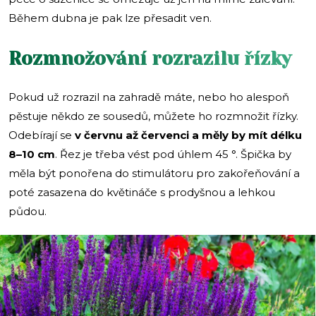
Během dubna je pak lze přesadit ven.
Rozmnožování rozrazilu řízky
Pokud už rozrazil na zahradě máte, nebo ho alespoň
pěstuje někdo ze sousedů, můžete ho rozmnožit řízky.
Odebírají se
v červnu až červenci a měly by mít délku
8–10 cm
. Řez je třeba vést pod úhlem 45 °. Špička by
měla být ponořena do stimulátoru pro zakořeňování a
poté zasazena do květináče s prodyšnou a lehkou
půdou.