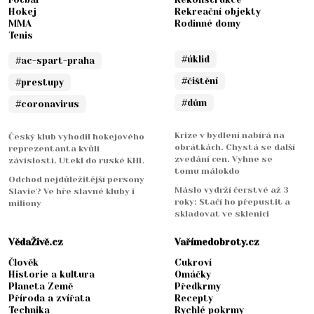
Hokej
Rekreační objekty
MMA
Rodinné domy
Tenis
#úklid
#ac-spart-praha
#čištění
#prestupy
#dům
#coronavirus
Krize v bydlení nabírá na
Český klub vyhodil hokejového
obrátkách. Chystá se další
reprezentanta kvůli
zvedání cen. Vyhne se
závislosti. Utekl do ruské KHL
tomu málokdo
Odchod nejdůležitější persony
Máslo vydrží čerstvé až 3
Slavie? Ve hře slavné kluby i
roky: Stačí ho přepustit a
miliony
skladovat ve sklenici
VědaŽivě.cz
Vařímedobroty.cz
Člověk
Cukroví
Historie a kultura
Omáčky
Planeta Země
Předkrmy
Příroda a zvířata
Recepty
Technika
Rychlé pokrmy