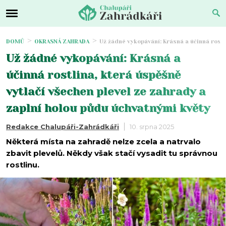
DOMŮ
OKRASNÁ ZAHRADA
Už žádné vykopávání: Krásná a účinná rostl
Už žádné vykopávání: Krásná a
účinná rostlina, která úspěšně
vytlačí všechen plevel ze zahrady a
zaplní holou půdu úchvatnými květy
Redakce Chalupáři-Zahrádkáři
10. srpna 2025
Některá místa na zahradě nelze zcela a natrvalo
zbavit plevelů. Někdy však stačí vysadit tu správnou
rostlinu.