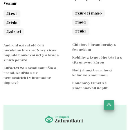
Vesmír
#kuřecí maso
#test
#med
#věda
#cukr
#zdraví
Chlebové bramboráky s
Android uživatelé čelí
česnekem
nečekané hrozbě: Nový virus
napadá bankovní účty a krade
Koblihy z kynutého těsta s
z nich peníze
citronovou kůrou
Kuřáctví za socialismu: Šlo o
Nadýchaný tvarohový
trend, kouřilo se v
koláč se smetanou
nemocnicích i v hromadné
dopravě
Banánový tunel se
smetanovou náplní