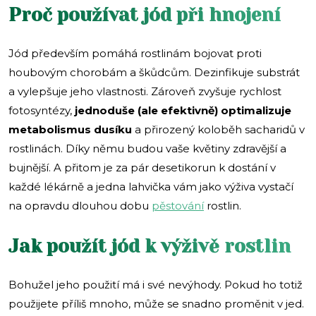
Proč používat jód při hnojení
Jód především pomáhá rostlinám bojovat proti
houbovým chorobám a škůdcům. Dezinfikuje substrát
a vylepšuje jeho vlastnosti. Zároveň zvyšuje rychlost
fotosyntézy,
jednoduše (ale efektivně) optimalizuje
metabolismus dusíku
a přirozený koloběh sacharidů v
rostlinách. Díky němu budou vaše květiny zdravější a
bujnější. A přitom je za pár desetikorun k dostání v
každé lékárně a jedna lahvička vám jako výživa vystačí
na opravdu dlouhou dobu
pěstování
rostlin.
Jak použít jód k výživě rostlin
Bohužel jeho použití má i své nevýhody. Pokud ho totiž
použijete příliš mnoho, může se snadno proměnit v jed.