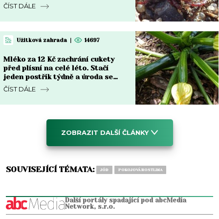
jen na Moravě
ČÍST DÁLE
Užitková zahrada
|
14697
Mléko za 12 Kč zachrání cukety
před plísní na celé léto. Stačí
jeden postřik týdně a úroda se
zdvojnásobí
ČÍST DÁLE
ZOBRAZIT DALŠÍ ČLÁNKY
SOUVISEJÍCÍ TÉMATA:
JÓD
POKOJOVÁ ROSTLINA
Další portály spadající pod abcMedia
Network, s.r.o.