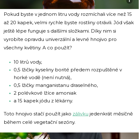
i
Pokud byste v jednom litru vody rozmíchali více než 15
až 20 kapek, velmi rychle byste rostliny otrávili. Jód však
ještě lépe funguje s dalšími složkami. Díky nim si
vyrobíte opravdu univerzální a levné hnojivo pro
všechny květiny. A co použít?
10 litrů vody,
0,5 lžičky kyseliny borité předem rozpuštěné v
horké vodě (není nutná),
0,5 lžičky manganistanu draselného,
2 polévkové lžíce amoniak
a 15 kapek jódu z lékárny.
Toto hnojivo stačí použít jako
zálivku
jedenkrát měsíčně
během celé vegetační sezóny.