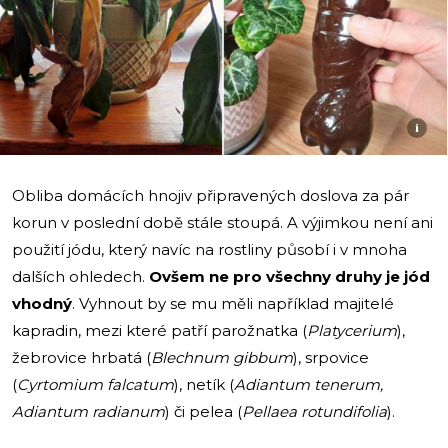
i
Obliba domácích hnojiv připravených doslova za pár
korun v poslední době stále stoupá. A výjimkou není ani
použití jódu, který navíc na rostliny působí i v mnoha
dalších ohledech.
Ovšem ne pro všechny druhy je jód
vhodný
. Vyhnout by se mu měli například majitelé
kapradin, mezi které patří parožnatka (
Platycerium
),
žebrovice hrbatá (
Blechnum gibbum
), srpovice
(
Cyrtomium falcatum
), netík (
Adiantum tenerum,
Adiantum radianum
) či pelea (
Pellaea rotundifolia
).