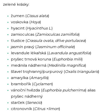
zelené krásky:
žumen (
Cissus alata
)
voskovka (
Hoya
)
hyacint (
Hyacinthus L
.)
zamioculcas (
Zamioculcas zamiifolia
)
tlustice (
Crassula ovata, dříve portulacea
)
jasmín pravý (
Jasminum officinale
)
levandule lékařská (
Lavandula angustifolia
)
pryšec trnová koruna (
Euphorbia milii
)
medinila nádherná (
Medinilla magnifica
)
šťavel trojhranný/purpurový (
Oxalis triangularis
)
amarylka (
Amaryllis
)
brambořík (
Cyclamen
)
vánoční hvězda (
Euphorbia pulcherrima
) alias
pryšec nádherný
starček (
Senecio
)
citronovník (
Citrus ×limon
)