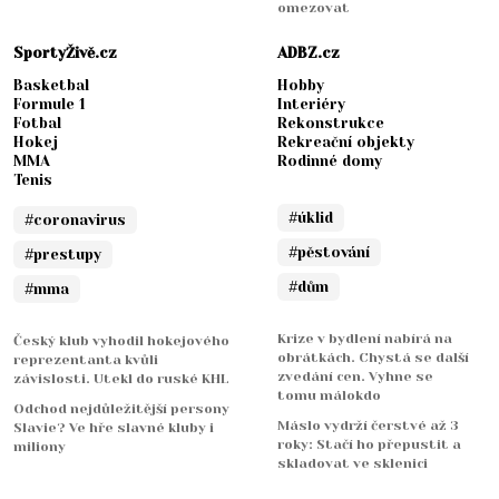
omezovat
SportyŽivě.cz
ADBZ.cz
Basketbal
Hobby
Formule 1
Interiéry
Fotbal
Rekonstrukce
Hokej
Rekreační objekty
MMA
Rodinné domy
Tenis
#úklid
#coronavirus
#pěstování
#prestupy
#dům
#mma
Krize v bydlení nabírá na
Český klub vyhodil hokejového
obrátkách. Chystá se další
reprezentanta kvůli
zvedání cen. Vyhne se
závislosti. Utekl do ruské KHL
tomu málokdo
Odchod nejdůležitější persony
Máslo vydrží čerstvé až 3
Slavie? Ve hře slavné kluby i
roky: Stačí ho přepustit a
miliony
skladovat ve sklenici