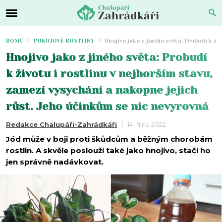
DOMŮ
POKOJOVÉ ROSTLINY
Hnojivo jako z jiného světa: Probudí k ž
Hnojivo jako z jiného světa: Probudí
k životu i rostlinu v nejhorším stavu,
zamezí vysychání a nakopne jejich
růst. Jeho účinkům se nic nevyrovná
Redakce Chalupáři-Zahrádkáři
14. října 2022
Jód může v boji proti škůdcům a běžným chorobám
rostlin. A skvěle poslouží také jako hnojivo, stačí ho
jen správně nadávkovat.