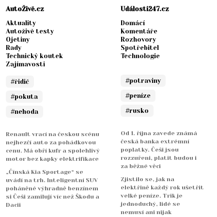
AutoŽivě.cz
Události247.cz
Aktuality
Domácí
Autoživě testy
Komentáře
Ojetiny
Rozhovory
Rady
Spotřebitel
Technický koutek
Technologie
Zajímavosti
#potraviny
#řidič
#peníze
#pokuta
#rusko
#nehoda
Od 1. října zavede známá
Renault vrací na českou scénu
česká banka extrémní
nejhezčí auto za pohádkovou
poplatky. Češi jsou
cenu. Má obří kufr a spolehlivý
rozzuřeni, platit budou i
motor bez kapky elektrifikace
za běžné věci
„Čínská Kia Sportage“ se
Zjistilo se, jak na
uvádí na trh. Inteligentní SUV
elektřině každý rok ušetřit
poháněné výhradně benzínem
velké peníze. Trik je
si Češi zamilují víc než Škodu a
jednoduchý, lidé se
Dacii
nemusí ani nijak