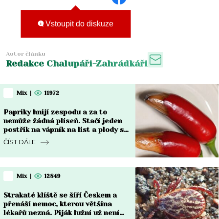
Vstoupit do diskuze
Autor článku
Redakce Chalupáři-Zahrádkáři
Mix
|
11972
Papriky hnijí zespodu a za to
nemůže žádná plíseň. Stačí jeden
postřik na vápník na list a plody se
vzpamatují do týdne
ČÍST DÁLE
Mix
|
12849
Strakaté klíště se šíří Českem a
přenáší nemoc, kterou většina
lékařů nezná. Piják lužní už není