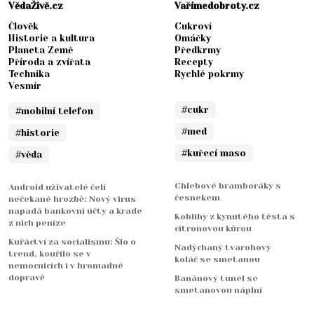
VědaŽivě.cz
Vařímedobroty.cz
Člověk
Cukroví
Historie a kultura
Omáčky
Planeta Země
Předkrmy
Příroda a zvířata
Recepty
Technika
Rychlé pokrmy
Vesmír
#cukr
#mobilní telefon
#med
#historie
#kuřecí maso
#věda
Chlebové bramboráky s
Android uživatelé čelí
česnekem
nečekané hrozbě: Nový virus
napadá bankovní účty a krade
Koblihy z kynutého těsta s
z nich peníze
citronovou kůrou
Kuřáctví za socialismu: Šlo o
Nadýchaný tvarohový
trend, kouřilo se v
koláč se smetanou
nemocnicích i v hromadné
dopravě
Banánový tunel se
smetanovou náplní