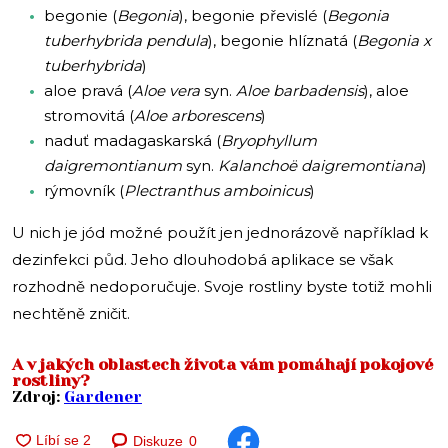
begonie (
Begonia
), begonie převislé (
Begonia
tuberhybrida pendula
), begonie hlíznatá (
Begonia x
tuberhybrida
)
aloe pravá (
Aloe vera
syn.
Aloe barbadensis
), aloe
stromovitá (
Aloe arborescens
)
naduť madagaskarská (
Bryophyllum
daigremontianum
syn.
Kalanchoë daigremontiana
)
rýmovník (
Plectranthus amboinicus
)
U nich je jód možné použít jen jednorázově například k
dezinfekci půd. Jeho dlouhodobá aplikace se však
rozhodně nedoporučuje. Svoje rostliny byste totiž mohli
nechtěně zničit.
A v jakých oblastech života vám pomáhají pokojové
rostliny?
Zdroj:
Gardener
Diskuze
0