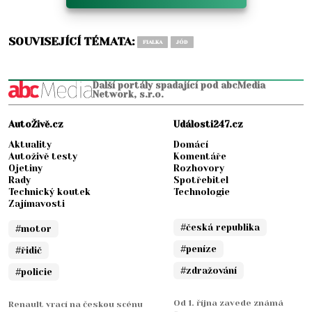
SOUVISEJÍCÍ TÉMATA:
FIALKA
JÓD
Další portály spadající pod abcMedia
Network, s.r.o.
AutoŽivě.cz
Události247.cz
Aktuality
Domácí
Autoživě testy
Komentáře
Ojetiny
Rozhovory
Rady
Spotřebitel
Technický koutek
Technologie
Zajímavosti
#česká republika
#motor
#peníze
#řidič
#zdražování
#policie
Od 1. října zavede známá
Renault vrací na českou scénu