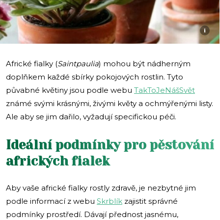
i
Africké fialky (
Saintpaulia
) mohou být nádherným
doplňkem každé sbírky pokojových rostlin. Tyto
půvabné květiny jsou podle webu
TakToJeNášSvět
známé svými krásnými, živými květy a ochmýřenými listy.
Ale aby se jim dařilo, vyžadují specifickou péči.
Ideální podmínky pro pěstování
afrických fialek
Aby vaše africké fialky rostly zdravě, je nezbytné jim
podle informací z webu
Skrblík
zajistit správné
podmínky prostředí. Dávají přednost jasnému,