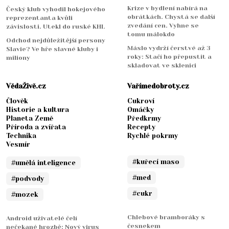
Krize v bydlení nabírá na
Český klub vyhodil hokejového
obrátkách. Chystá se další
reprezentanta kvůli
zvedání cen. Vyhne se
závislosti. Utekl do ruské KHL
tomu málokdo
Odchod nejdůležitější persony
Máslo vydrží čerstvé až 3
Slavie? Ve hře slavné kluby i
roky: Stačí ho přepustit a
miliony
skladovat ve sklenici
VědaŽivě.cz
Vařímedobroty.cz
Člověk
Cukroví
Historie a kultura
Omáčky
Planeta Země
Předkrmy
Příroda a zvířata
Recepty
Technika
Rychlé pokrmy
Vesmír
#kuřecí maso
#umělá inteligence
#med
#podvody
#cukr
#mozek
Chlebové bramboráky s
Android uživatelé čelí
česnekem
nečekané hrozbě: Nový virus