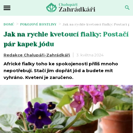
DOMŮ
POKOJOVÉ ROSTLINY
Jak na rychle kvetoucí fialky: Postačí p
Jak na rychle kvetoucí fialky: Postačí
pár kapek jódu
Redakce Chalupáři-Zahrádkáři
3. května 2024
Africké fialky toho ke spokojenosti příliš mnoho
nepotřebují. Stačí jim dopřát jód a budete mít
vyhráno. Kvetení je zaručeno.