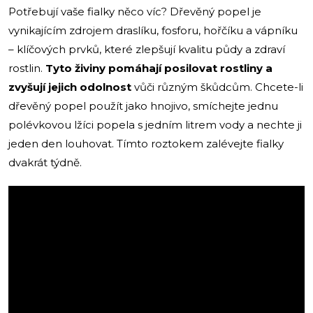
Potřebují vaše fialky něco víc? Dřevěný popel je
vynikajícím zdrojem draslíku, fosforu, hořčíku a vápníku
– klíčových prvků, které zlepšují kvalitu půdy a zdraví
rostlin.
Tyto živiny pomáhají posilovat rostliny a
zvyšují jejich odolnost
vůči různým škůdcům. Chcete-li
dřevěný popel použít jako hnojivo, smíchejte jednu
polévkovou lžíci popela s jedním litrem vody a nechte ji
jeden den louhovat. Tímto roztokem zalévejte fialky
dvakrát týdně.