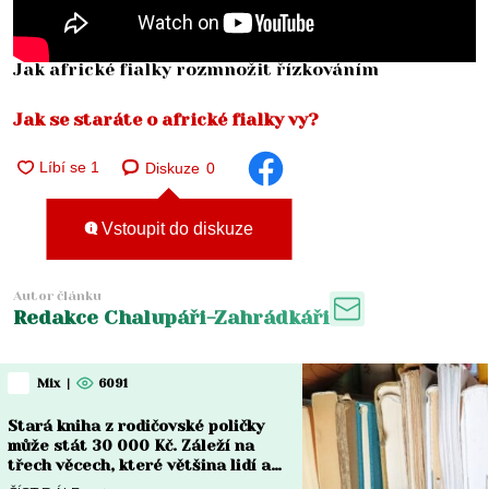
Jak africké fialky rozmnožit řízkováním
Jak se staráte o africké fialky vy?
Diskuze
0
Vstoupit do diskuze
Autor článku
Redakce Chalupáři-Zahrádkáři
Mix
|
6091
Stará kniha z rodičovské poličky
může stát 30 000 Kč. Záleží na
třech věcech, které většina lidí ani
nekontroluje