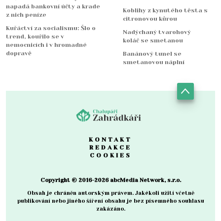
napadá bankovní účty a krade
Koblihy z kynutého těsta s
z nich peníze
citronovou kůrou
Kuřáctví za socialismu: Šlo o
Nadýchaný tvarohový
trend, kouřilo se v
koláč se smetanou
nemocnicích i v hromadné
dopravě
Banánový tunel se
smetanovou náplní
KONTAKT
REDAKCE
COOKIES
Copyright © 2016-2026 abcMedia Network, s.r.o.
Obsah je chráněn autorským právem. Jakékoli užití včetně
publikování nebo jiného šíření obsahu je bez písemného souhlasu
zakázáno.