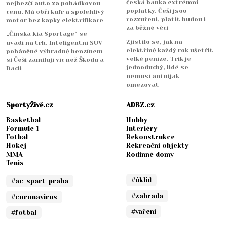
česká banka extrémní
nejhezčí auto za pohádkovou
poplatky. Češi jsou
cenu. Má obří kufr a spolehlivý
rozzuřeni, platit budou i
motor bez kapky elektrifikace
za běžné věci
„Čínská Kia Sportage“ se
Zjistilo se, jak na
uvádí na trh. Inteligentní SUV
elektřině každý rok ušetřit
poháněné výhradně benzínem
velké peníze. Trik je
si Češi zamilují víc než Škodu a
jednoduchý, lidé se
Dacii
nemusí ani nijak
omezovat
SportyŽivě.cz
ADBZ.cz
Basketbal
Hobby
Formule 1
Interiéry
Fotbal
Rekonstrukce
Hokej
Rekreační objekty
MMA
Rodinné domy
Tenis
#úklid
#ac-spart-praha
#zahrada
#coronavirus
#vaření
#fotbal