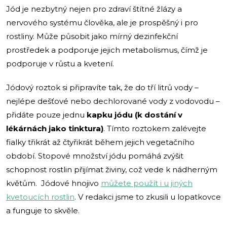
Jód je nezbytný nejen pro zdraví štítné žlázy a
nervového systému člověka, ale je prospěšný i pro
rostliny. Může působit jako mírný dezinfekční
prostředek a podporuje jejich metabolismus, čímž je
podporuje v růstu a kvetení.
Jódový roztok si připravíte tak, že do tří litrů vody –
nejlépe dešťové nebo dechlorované vody z vodovodu –
přidáte pouze jednu
kapku jódu (k dostání v
lékárnách jako tinktura)
. Tímto roztokem zalévejte
fialky třikrát až čtyřikrát během jejich vegetačního
období. Stopové množství jódu pomáhá zvýšit
schopnost rostlin přijímat živiny, což vede k nádherným
květům. Jódové hnojivo
můžete použít i u jiných
kvetoucích rostlin
. V redakci jsme to zkusili u lopatkovce
a funguje to skvěle.