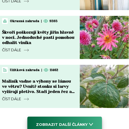
ČÍST DÁLE
Okrasná zahrada
|
9393
Škvoři poškozují květy jiřin hlavně
v noci. Jednoduché pasti pomohou
odhalit viníka
ČÍST DÁLE
Užitková zahrada
|
11462
Maliník vadne a výhony se lámou
ve větru? Uvnitř stonku si larvy
vyžírají pletivo. Stačí jeden řez a
česnek
ČÍST DÁLE
ZOBRAZIT DALŠÍ ČLÁNKY