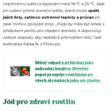
nepřímému světlu a teplotám mezi 18 °C a 25 °C. Vadí
jim ovšem přímé sluneční světlo, které může
spálit
jejich listy, zatímco extrémní teploty a průvan
jim
zase mohou způsobit stres.
„Půda by měla být lehká, s
přídavkem perlitu pro zlepšení drenáže. A doporučuji
zalévat zespodu, aby nedošlo k přemokření listů,“
radí
květinářka Katka N. z Přelouče.
Běžný odpad z grilování jako
zahradní hnojivo: Dřevěný
popel prospěje rostlinám po
všech stránkách jako nic jiného
Jód pro zdraví rostlin