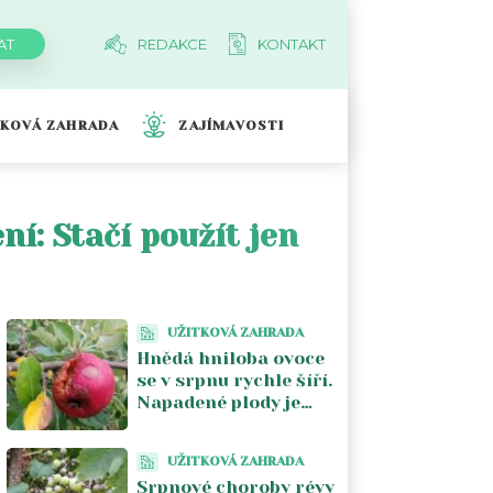
REDAKCE
KONTAKT
TKOVÁ ZAHRADA
ZAJÍMAVOSTI
ní: Stačí použít jen
UŽITKOVÁ ZAHRADA
Hnědá hniloba ovoce
se v srpnu rychle šíří.
Napadené plody je
lepší ze stromu
odstranit
UŽITKOVÁ ZAHRADA
Srpnové choroby révy