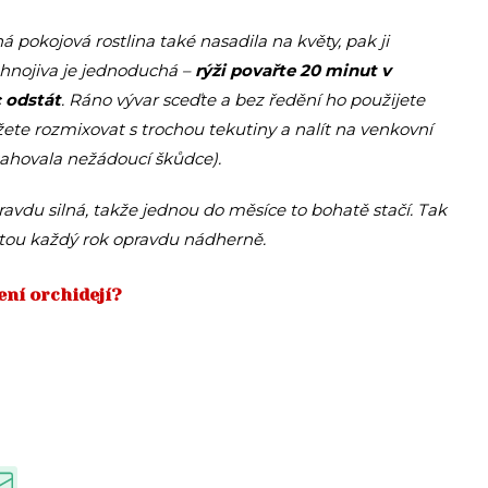
 pokojová rostlina také nasadila na květy, pak ji
hnojiva je jednoduchá –
rýži povařte 20 minut v
 odstát
. Ráno vývar sceďte a bez ředění ho použijete
žete rozmixovat s trochou tekutiny a nalít na venkovní
tahovala nežádoucí škůdce).
avdu silná, takže jednou do měsíce to bohatě stačí. Tak
etou každý rok opravdu nádherně.
ení orchidejí?