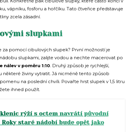
buli. Konkrétně pak cibulové slupky, které často končí v
ku, vápníku, fosforu a hořčíku. Tato čtveřice představuje
liny zcela zásadní.
ulovými slupkami
je za pomocí cibulových slupek? První možností je
nádobu slupkami, zalijte vodou a nechte macerovat po
e nálev v poměru 1:10
. Druhý způsob je rychlejší,
některé živiny vytratit. Já nicméně tento způsob
pomenu na poslední chvíli. Povařte hrst slupek v 1,5 litru
žete ihned použít.
sklenic rýží s octem navrátí původní
i. Roky staré nádobí bude opět jako