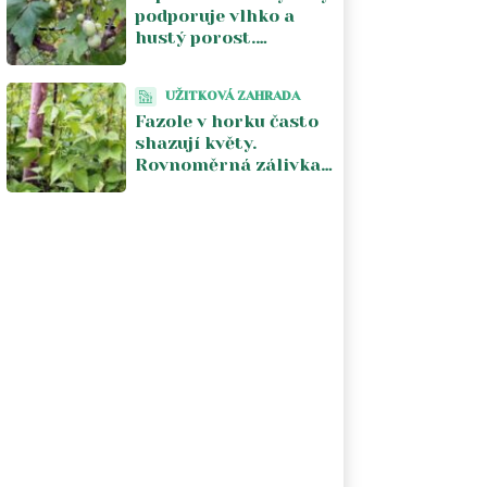
podporuje vlhko a
hustý porost.
Pomáhá vzdušnost a
odstranění
UŽITKOVÁ ZAHRADA
napadených částí
Fazole v horku často
shazují květy.
Rovnoměrná zálivka
a chladnější počasí
obnoví násadu lusků