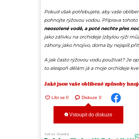
Pokud však potřebujete, aby vaše oblíbená
pohnojte rýžovou vodou. Příprava tohoto 
neosolené vodě, a poté nechte přes noc
jako zálivku na orchideje (zbylou rýži mů
záhony jako hnojivo, doma by nejspíš při
A jak často rýžovou vodu používat? Je opr
to alespoň dělám já a moje orchideje kv
Jaké jsou vaše oblíbené způsoby hnoj
Diskuze
0
Vstoupit do diskuze
Autor článku