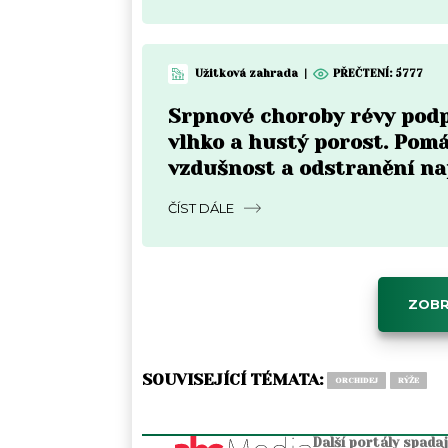
Užitková zahrada
|
PŘEČTENÍ:
5777
Srpnové choroby révy pod
vlhko a hustý porost. Pom
vzdušnost a odstranění n
částí
ČÍST DÁLE
ZOBR
SOUVISEJÍCÍ TÉMATA:
ORCHIDEJ
RÝŽE
Další portály spada