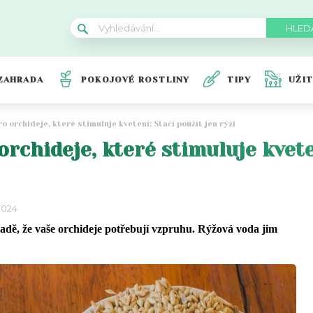
ZAHRADA
POKOJOVÉ ROSTLINY
TIPY
UŽI
ro orchideje, které stimuluje kvetení: Stačí použít jen rýži
orchideje, které stimuluje kvete
2024
ípadě, že vaše orchideje potřebují vzpruhu. Rýžová voda jim