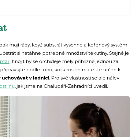
at
opak mají rády, když substrát vyschne a kořenový systém
ubstrát si natáhne potřebné množství tekutiny. Stejné je
ptář
, hnojit by se orchideje měly přibližně jednou za
řipravujte podle toho, kolik rostlin máte. Je určen k
 uchovávat v lednici
. Pro své vlastnosti se ale nálev
ostlinu
, jak jsme na Chalupáři-Zahradníci uvedli.