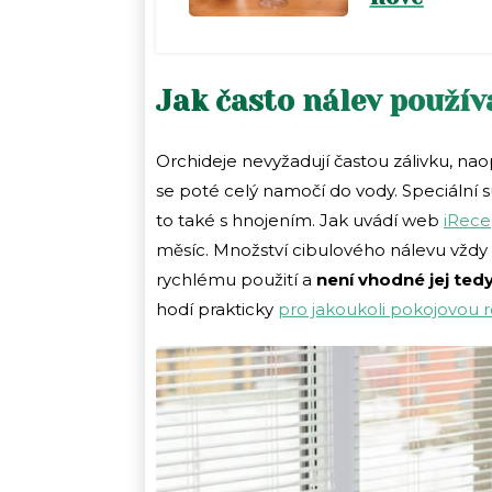
Jak často nálev použív
Orchideje nevyžadují častou zálivku, na
se poté celý namočí do vody. Speciální s
to také s hnojením. Jak uvádí web
iRece
měsíc. Množství cibulového nálevu vždy p
rychlému použití a
není vhodné jej tedy
hodí prakticky
pro jakoukoli pokojovou r