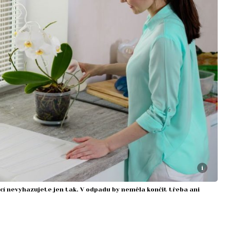
i
ěcí nevyhazujete jen tak. V odpadu by neměla končit třeba ani