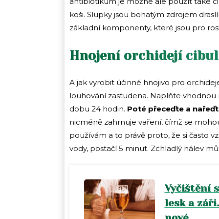
antibiotikum je možné ale použít také ci
koši. Slupky jsou bohatým zdrojem draslí
základní komponenty, které jsou pro rost
Hnojení orchidejí cib
A jak vyrobit účinné hnojivo pro orchide
louhování zastudena. Naplňte vhodnou 
dobu 24 hodin.
Poté přeceďte a nařeďt
nicméně zahrnuje vaření, čímž se mohou 
používám a to právě proto, že si často vz
vody, postačí 5 minut. Zchladlý nálev mů
Vyčištění 
lesk a zář
nové