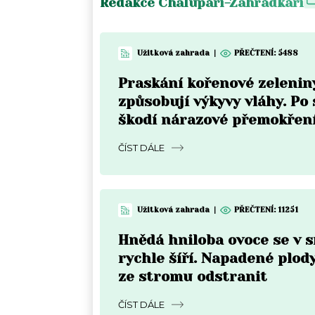
Redakce Chalupáři-Zahrádkáři
Užitková zahrada
|
PŘEČTENÍ:
5488
Praskání kořenové zelenin
způsobují výkyvy vláhy. Po
škodí nárazové přemokřen
ČÍST DÁLE
Užitková zahrada
|
PŘEČTENÍ:
11251
Hnědá hniloba ovoce se v 
rychle šíří. Napadené plody
ze stromu odstranit
ČÍST DÁLE