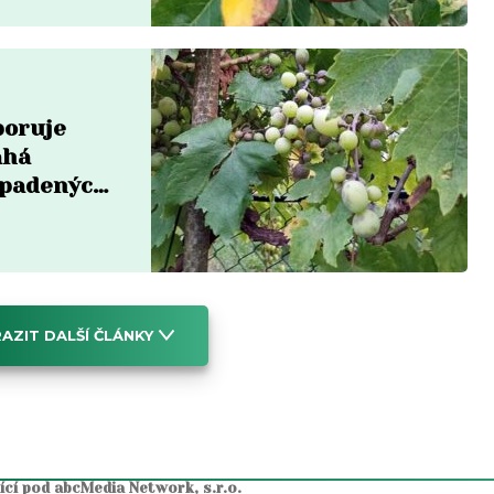
poruje
áhá
apadených
AZIT DALŠÍ ČLÁNKY
jící pod abcMedia Network, s.r.o.