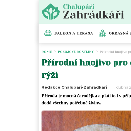
BALKON A TERASA
OKRASNÁ 
DOMŮ
POKOJOVÉ ROSTLINY
Přírodní hnojivo p
Přírodní hnojivo pro 
rýži
Redakce Chalupáři-Zahrádkáři
1. dubna 
Příroda je mocná čarodějka a platí to i v př
dodá všechny potřebné živiny.