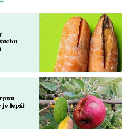
y
 suchu
í
srpnu
 je lepší