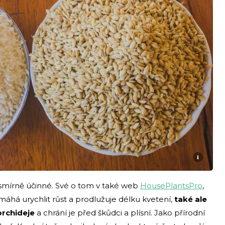
i
esmírně účinné. Své o tom v také web
HousePlantsPro
,
áhá urychlit růst a prodlužuje délku kvetení,
také ale
orchideje
a chrání je před škůdci a plísní. Jako přírodní