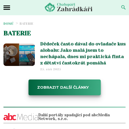
DOMŮ
BATERIE
BATERIE
Dědeček často dával do ovladače kus
alobalu: Jako malá jsem to
nechápala, dnes mi praktická finta
z dětství častokrát pomáhá
25. září 2025
ZOBRAZIT DALŠÍ ČLÁNKY
Další portály spadající pod abcMedia
Network, s.r.o.