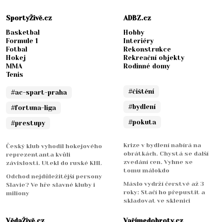
SportyŽivě.cz
ADBZ.cz
Basketbal
Hobby
Formule 1
Interiéry
Fotbal
Rekonstrukce
Hokej
Rekreační objekty
MMA
Rodinné domy
Tenis
#čištění
#ac-spart-praha
#bydlení
#fortuna-liga
#pokuta
#prestupy
Krize v bydlení nabírá na
Český klub vyhodil hokejového
obrátkách. Chystá se další
reprezentanta kvůli
zvedání cen. Vyhne se
závislosti. Utekl do ruské KHL
tomu málokdo
Odchod nejdůležitější persony
Máslo vydrží čerstvé až 3
Slavie? Ve hře slavné kluby i
roky: Stačí ho přepustit a
miliony
skladovat ve sklenici
VědaŽivě.cz
Vařímedobroty.cz