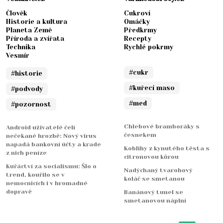
Člověk
Cukroví
Historie a kultura
Omáčky
Planeta Země
Předkrmy
Příroda a zvířata
Recepty
Technika
Rychlé pokrmy
Vesmír
#cukr
#historie
#kuřecí maso
#podvody
#med
#pozornost
Chlebové bramboráky s
Android uživatelé čelí
česnekem
nečekané hrozbě: Nový virus
napadá bankovní účty a krade
Koblihy z kynutého těsta s
z nich peníze
citronovou kůrou
Kuřáctví za socialismu: Šlo o
Nadýchaný tvarohový
trend, kouřilo se v
koláč se smetanou
nemocnicích i v hromadné
dopravě
Banánový tunel se
smetanovou náplní