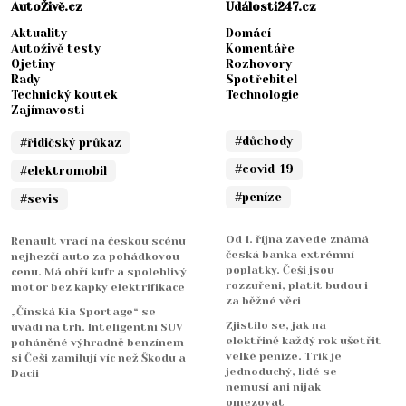
AutoŽivě.cz
Události247.cz
Aktuality
Domácí
Autoživě testy
Komentáře
Ojetiny
Rozhovory
Rady
Spotřebitel
Technický koutek
Technologie
Zajímavosti
#důchody
#řidičský průkaz
#covid-19
#elektromobil
#peníze
#sevis
Od 1. října zavede známá
Renault vrací na českou scénu
česká banka extrémní
nejhezčí auto za pohádkovou
poplatky. Češi jsou
cenu. Má obří kufr a spolehlivý
rozzuřeni, platit budou i
motor bez kapky elektrifikace
za běžné věci
„Čínská Kia Sportage“ se
Zjistilo se, jak na
uvádí na trh. Inteligentní SUV
elektřině každý rok ušetřit
poháněné výhradně benzínem
velké peníze. Trik je
si Češi zamilují víc než Škodu a
jednoduchý, lidé se
Dacii
nemusí ani nijak
omezovat