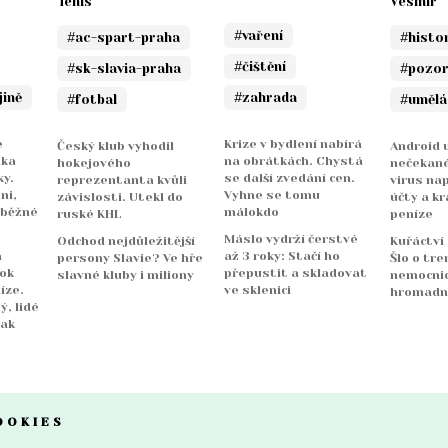
Tenis
Vesmír
#vaření
#ac-spart-praha
#histo
#čištění
#sk-slavia-praha
#pozo
jině
#zahrada
#fotbal
#umělá
e
Krize v bydlení nabírá
Český klub vyhodil
Android u
nka
na obrátkách. Chystá
hokejového
nečekané
y.
se další zvedání cen.
reprezentanta kvůli
virus na
ni,
Vyhne se tomu
závislosti. Utekl do
účty a kr
 běžné
málokdo
ruské KHL
peníze
Máslo vydrží čerstvé
Odchod nejdůležitější
Kuřáctví
a
až 3 roky: Stačí ho
persony Slavie? Ve hře
Šlo o tre
rok
přepustit a skladovat
slavné kluby i miliony
nemocnicí
íze.
ve sklenici
hromadn
ý, lidé
jak
OOKIES