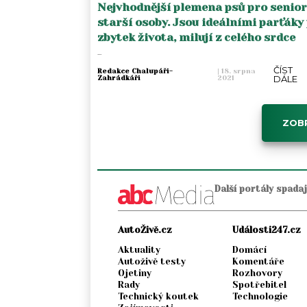
Nejvhodnější plemena psů pro senior
starší osoby. Jsou ideálními parťáky
zbytek života, milují z celého srdce
...
ČÍST
Redakce Chalupáři-
|
18. srpna
DÁLE
Zahrádkáři
2021
ZOBR
Další portály spada
AutoŽivě.cz
Události247.cz
Aktuality
Domácí
Autoživě testy
Komentáře
Ojetiny
Rozhovory
Rady
Spotřebitel
Technický koutek
Technologie