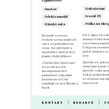
Zajímavosti
#zdražování
#motor
#covid-19
#elektromobil
#válka na ukra
#čínská auta
Od 1. října zaved
Renault vrací na
známá česká ba
českou scénu nejhezčí
extrémní poplatk
auto za pohádkovou
Češi jsou rozzuře
cenu. Má obří kufr a
platit budou i za
spolehlivý motor bez
věci
kapky elektrifikace
Zjistilo se, jak n
„Čínská Kia Sportage“
elektřině každý 
se uvádí na trh.
ušetřit velké pen
Inteligentní SUV
Trik je jednoduch
poháněné výhradně
se nemusí ani ni
benzínem si Češi
omezovat
zamilují víc než Škodu a
Dacii
KONTAKT
REDAKCE
C