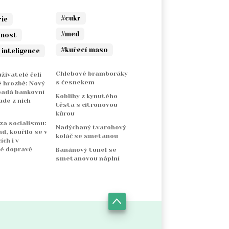
#cukr
rie
#med
rnost
#kuřecí maso
 inteligence
Chlebové bramboráky
živatelé čelí
s česnekem
 hrozbě: Nový
padá bankovní
Koblihy z kynutého
ade z nich
těsta s citronovou
kůrou
 za socialismu:
Nadýchaný tvarohový
nd, kouřilo se v
koláč se smetanou
ch i v
é dopravě
Banánový tunel se
smetanovou náplní