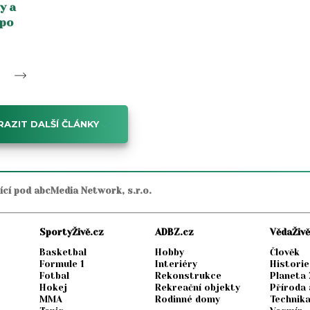
y a
 po
AZIT DALŠÍ ČLÁNKY
jící pod abcMedia Network, s.r.o.
SportyŽivě.cz
ADBZ.cz
VědaŽivě
Basketbal
Hobby
Člověk
Formule 1
Interiéry
Historie
Fotbal
Rekonstrukce
Planeta
Hokej
Rekreační objekty
Příroda 
MMA
Rodinné domy
Technik