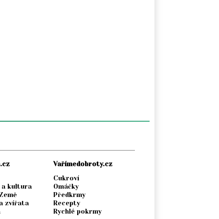
.cz
Vařímedobroty.cz
Cukroví
 a kultura
Omáčky
 Země
Předkrmy
a zvířata
Recepty
a
Rychlé pokrmy