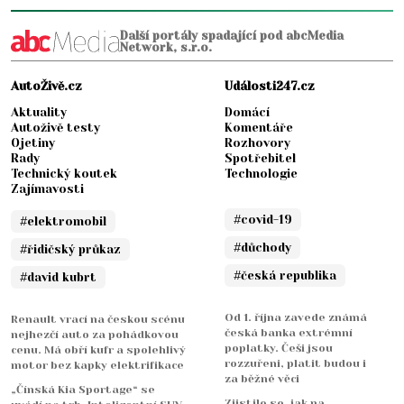
Další portály spadající pod abcMedia
Network, s.r.o.
AutoŽivě.cz
Události247.cz
Aktuality
Domácí
Autoživě testy
Komentáře
Ojetiny
Rozhovory
Rady
Spotřebitel
Technický koutek
Technologie
Zajímavosti
#covid-19
#elektromobil
#důchody
#řidičský průkaz
#česká republika
#david kubrt
Od 1. října zavede známá
Renault vrací na českou scénu
česká banka extrémní
nejhezčí auto za pohádkovou
poplatky. Češi jsou
cenu. Má obří kufr a spolehlivý
rozzuřeni, platit budou i
motor bez kapky elektrifikace
za běžné věci
„Čínská Kia Sportage“ se
Zjistilo se, jak na