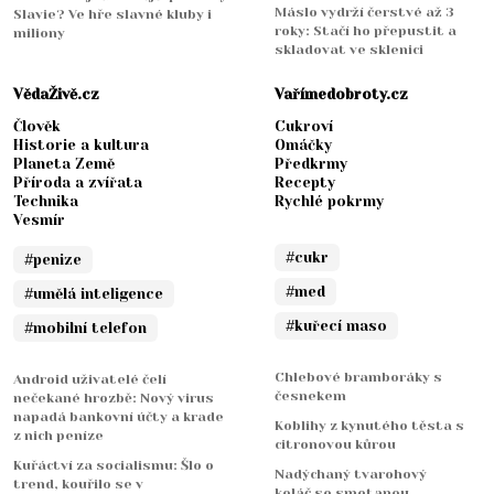
Máslo vydrží čerstvé až 3
Slavie? Ve hře slavné kluby i
roky: Stačí ho přepustit a
miliony
skladovat ve sklenici
VědaŽivě.cz
Vařímedobroty.cz
Člověk
Cukroví
Historie a kultura
Omáčky
Planeta Země
Předkrmy
Příroda a zvířata
Recepty
Technika
Rychlé pokrmy
Vesmír
#cukr
#penize
#med
#umělá inteligence
#kuřecí maso
#mobilní telefon
Chlebové bramboráky s
Android uživatelé čelí
česnekem
nečekané hrozbě: Nový virus
napadá bankovní účty a krade
Koblihy z kynutého těsta s
z nich peníze
citronovou kůrou
Kuřáctví za socialismu: Šlo o
Nadýchaný tvarohový
trend, kouřilo se v
koláč se smetanou