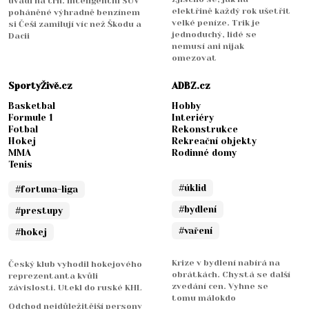
uvádí na trh. Inteligentní SUV
elektřině každý rok ušetřit
poháněné výhradně benzínem
velké peníze. Trik je
si Češi zamilují víc než Škodu a
jednoduchý, lidé se
Dacii
nemusí ani nijak
omezovat
SportyŽivě.cz
ADBZ.cz
Basketbal
Hobby
Formule 1
Interiéry
Fotbal
Rekonstrukce
Hokej
Rekreační objekty
MMA
Rodinné domy
Tenis
#úklid
#fortuna-liga
#bydlení
#prestupy
#vaření
#hokej
Krize v bydlení nabírá na
Český klub vyhodil hokejového
obrátkách. Chystá se další
reprezentanta kvůli
zvedání cen. Vyhne se
závislosti. Utekl do ruské KHL
tomu málokdo
Odchod nejdůležitější persony