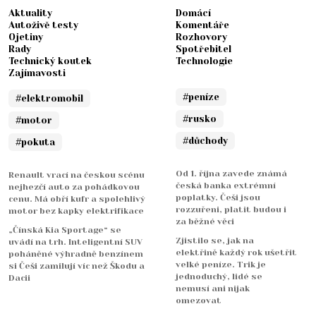
Aktuality
Domácí
Autoživě testy
Komentáře
Ojetiny
Rozhovory
Rady
Spotřebitel
Technický koutek
Technologie
Zajímavosti
#peníze
#elektromobil
#rusko
#motor
#důchody
#pokuta
Od 1. října zavede známá
Renault vrací na českou scénu
česká banka extrémní
nejhezčí auto za pohádkovou
poplatky. Češi jsou
cenu. Má obří kufr a spolehlivý
rozzuřeni, platit budou i
motor bez kapky elektrifikace
za běžné věci
„Čínská Kia Sportage“ se
Zjistilo se, jak na
uvádí na trh. Inteligentní SUV
elektřině každý rok ušetřit
poháněné výhradně benzínem
velké peníze. Trik je
si Češi zamilují víc než Škodu a
jednoduchý, lidé se
Dacii
nemusí ani nijak
omezovat