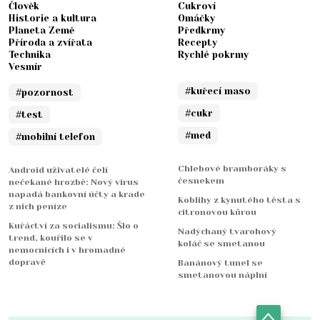
Člověk
Cukroví
Historie a kultura
Omáčky
Planeta Země
Předkrmy
Příroda a zvířata
Recepty
Technika
Rychlé pokrmy
Vesmír
#kuřecí maso
#pozornost
#cukr
#test
#med
#mobilní telefon
Chlebové bramboráky s
Android uživatelé čelí
česnekem
nečekané hrozbě: Nový virus
napadá bankovní účty a krade
Koblihy z kynutého těsta s
z nich peníze
citronovou kůrou
Kuřáctví za socialismu: Šlo o
Nadýchaný tvarohový
trend, kouřilo se v
koláč se smetanou
nemocnicích i v hromadné
dopravě
Banánový tunel se
smetanovou náplní