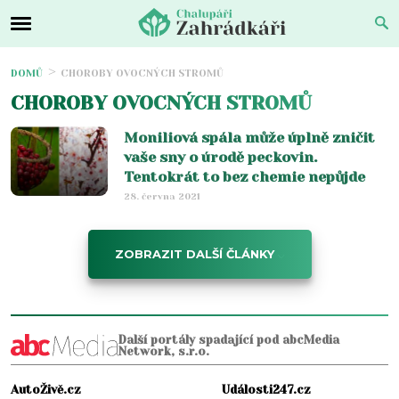
DOMŮ
CHOROBY OVOCNÝCH STROMŮ
CHOROBY OVOCNÝCH STROMŮ
Moniliová spála může úplně zničit
vaše sny o úrodě peckovin.
Tentokrát to bez chemie nepůjde
28. června 2021
ZOBRAZIT DALŠÍ ČLÁNKY
Další portály spadající pod abcMedia
Network, s.r.o.
AutoŽivě.cz
Události247.cz