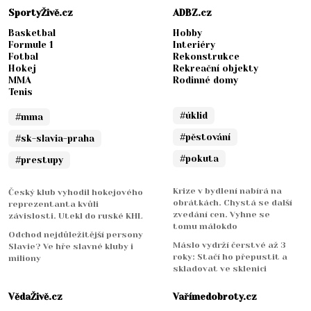
SportyŽivě.cz
ADBZ.cz
Basketbal
Hobby
Formule 1
Interiéry
Fotbal
Rekonstrukce
Hokej
Rekreační objekty
MMA
Rodinné domy
Tenis
#úklid
#mma
#pěstování
#sk-slavia-praha
#pokuta
#prestupy
Krize v bydlení nabírá na
Český klub vyhodil hokejového
obrátkách. Chystá se další
reprezentanta kvůli
zvedání cen. Vyhne se
závislosti. Utekl do ruské KHL
tomu málokdo
Odchod nejdůležitější persony
Máslo vydrží čerstvé až 3
Slavie? Ve hře slavné kluby i
roky: Stačí ho přepustit a
miliony
skladovat ve sklenici
VědaŽivě.cz
Vařímedobroty.cz