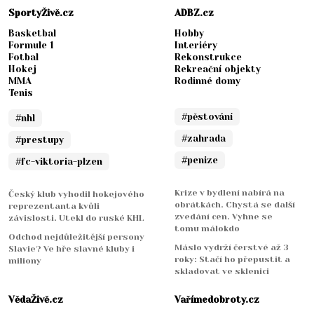
SportyŽivě.cz
ADBZ.cz
Basketbal
Hobby
Formule 1
Interiéry
Fotbal
Rekonstrukce
Hokej
Rekreační objekty
MMA
Rodinné domy
Tenis
#pěstování
#nhl
#zahrada
#prestupy
#penize
#fc-viktoria-plzen
Krize v bydlení nabírá na
Český klub vyhodil hokejového
obrátkách. Chystá se další
reprezentanta kvůli
zvedání cen. Vyhne se
závislosti. Utekl do ruské KHL
tomu málokdo
Odchod nejdůležitější persony
Máslo vydrží čerstvé až 3
Slavie? Ve hře slavné kluby i
roky: Stačí ho přepustit a
miliony
skladovat ve sklenici
VědaŽivě.cz
Vařímedobroty.cz