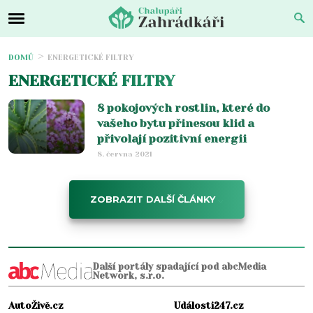
DOMŮ
ENERGETICKÉ FILTRY
ENERGETICKÉ FILTRY
8 pokojových rostlin, které do
vašeho bytu přinesou klid a
přivolají pozitivní energii
8. června 2021
ZOBRAZIT DALŠÍ ČLÁNKY
Další portály spadající pod abcMedia
Network, s.r.o.
AutoŽivě.cz
Události247.cz