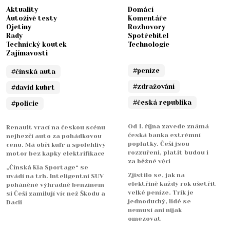
Aktuality
Domácí
Autoživě testy
Komentáře
Ojetiny
Rozhovory
Rady
Spotřebitel
Technický koutek
Technologie
Zajímavosti
#peníze
#čínská auta
#zdražování
#david kubrt
#česká republika
#policie
Od 1. října zavede známá
Renault vrací na českou scénu
česká banka extrémní
nejhezčí auto za pohádkovou
poplatky. Češi jsou
cenu. Má obří kufr a spolehlivý
rozzuřeni, platit budou i
motor bez kapky elektrifikace
za běžné věci
„Čínská Kia Sportage“ se
Zjistilo se, jak na
uvádí na trh. Inteligentní SUV
elektřině každý rok ušetřit
poháněné výhradně benzínem
velké peníze. Trik je
si Češi zamilují víc než Škodu a
jednoduchý, lidé se
Dacii
nemusí ani nijak
omezovat