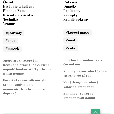
Člověk
Cukroví
Historie a kultura
Omáčky
Planeta Země
Předkrmy
Příroda a zvířata
Recepty
Technika
Rychlé pokrmy
Vesmír
#kuřecí maso
#podvody
#med
#test
#cukr
#mozek
Chlebové bramboráky s
Android uživatelé čelí
česnekem
nečekané hrozbě: Nový virus
napadá bankovní účty a krade
Koblihy z kynutého těsta s
z nich peníze
citronovou kůrou
Kuřáctví za socialismu: Šlo o
Nadýchaný tvarohový
trend, kouřilo se v
koláč se smetanou
nemocnicích i v hromadné
dopravě
Banánový tunel se
smetanovou náplní