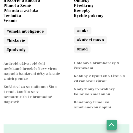
Historie a kultura
Omáčky
Planeta Země
Předkrmy
Příroda a zvířata
Recepty
Technika
Rychlé pokrmy
Vesmír
#cukr
#umělá inteligence
#kuřecí maso
#historie
#med
#podvody
Chlebové bramboráky s
Android uživatelé čelí
česnekem
nečekané hrozbě: Nový virus
napadá bankovní účty a krade
Koblihy z kynutého těsta s
z nich peníze
citronovou kůrou
Kuřáctví za socialismu: Šlo o
Nadýchaný tvarohový
trend, kouřilo se v
koláč se smetanou
nemocnicích i v hromadné
dopravě
Banánový tunel se
smetanovou náplní