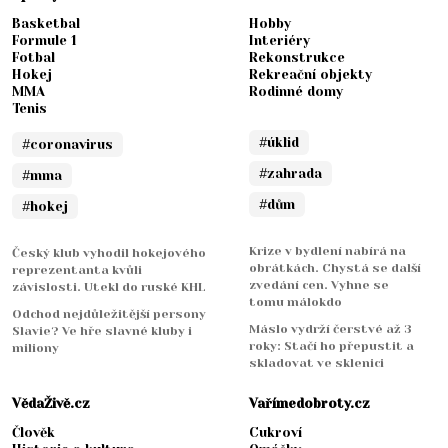
Basketbal
Hobby
Formule 1
Interiéry
Fotbal
Rekonstrukce
Hokej
Rekreační objekty
MMA
Rodinné domy
Tenis
#úklid
#coronavirus
#zahrada
#mma
#dům
#hokej
Krize v bydlení nabírá na
Český klub vyhodil hokejového
obrátkách. Chystá se další
reprezentanta kvůli
zvedání cen. Vyhne se
závislosti. Utekl do ruské KHL
tomu málokdo
Odchod nejdůležitější persony
Máslo vydrží čerstvé až 3
Slavie? Ve hře slavné kluby i
roky: Stačí ho přepustit a
miliony
skladovat ve sklenici
VědaŽivě.cz
Vařímedobroty.cz
Člověk
Cukroví