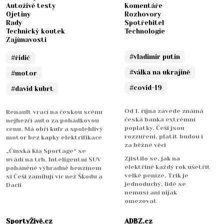
Autoživě testy
Komentáře
Ojetiny
Rozhovory
Rady
Spotřebitel
Technický koutek
Technologie
Zajímavosti
#vladimir putin
#řidič
#válka na ukrajině
#motor
#covid-19
#david kubrt
Od 1. října zavede známá
Renault vrací na českou scénu
česká banka extrémní
nejhezčí auto za pohádkovou
poplatky. Češi jsou
cenu. Má obří kufr a spolehlivý
rozzuřeni, platit budou i
motor bez kapky elektrifikace
za běžné věci
„Čínská Kia Sportage“ se
Zjistilo se, jak na
uvádí na trh. Inteligentní SUV
elektřině každý rok ušetřit
poháněné výhradně benzínem
velké peníze. Trik je
si Češi zamilují víc než Škodu a
jednoduchý, lidé se
Dacii
nemusí ani nijak
omezovat
SportyŽivě.cz
ADBZ.cz