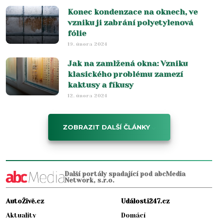
Konec kondenzace na oknech, ve
vzniku ji zabrání polyetylenová
fólie
19. února 2024
Jak na zamlžená okna: Vzniku
klasického problému zamezí
kaktusy a fíkusy
12. února 2024
ZOBRAZIT DALŠÍ ČLÁNKY
Další portály spadající pod abcMedia
Network, s.r.o.
AutoŽivě.cz
Události247.cz
Aktuality
Domácí