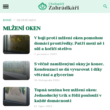
DOMŮ
MLŽENÍ OKEN
MLŽENÍ OKEN
V boji proti mlžení oken pomohou
domácí prostředky. Patří mezi ně i
sůl a kočičí stelivo
7. prosince 2024
S věčně zamlženými okny je konec.
Kondenzaci se dá vyvarovat i díky
větrání a glycerinu
24. listopadu 2024
Topná sezóna bez mlžení oken:
Jednoduchý trik s fólií poslouží v
každé domácnosti
12. října 2024