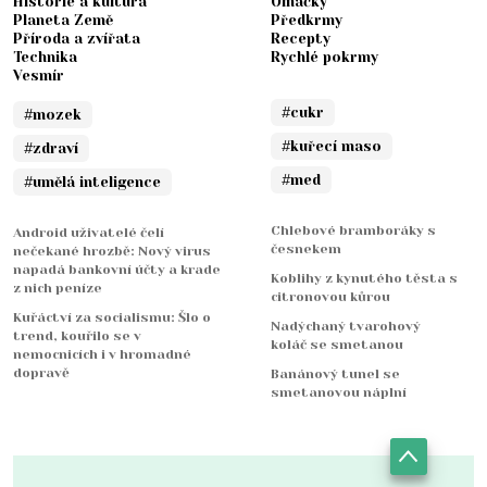
Historie a kultura
Omáčky
Planeta Země
Předkrmy
Příroda a zvířata
Recepty
Technika
Rychlé pokrmy
Vesmír
#cukr
#mozek
#kuřecí maso
#zdraví
#med
#umělá inteligence
Chlebové bramboráky s
Android uživatelé čelí
česnekem
nečekané hrozbě: Nový virus
napadá bankovní účty a krade
Koblihy z kynutého těsta s
z nich peníze
citronovou kůrou
Kuřáctví za socialismu: Šlo o
Nadýchaný tvarohový
trend, kouřilo se v
koláč se smetanou
nemocnicích i v hromadné
dopravě
Banánový tunel se
smetanovou náplní