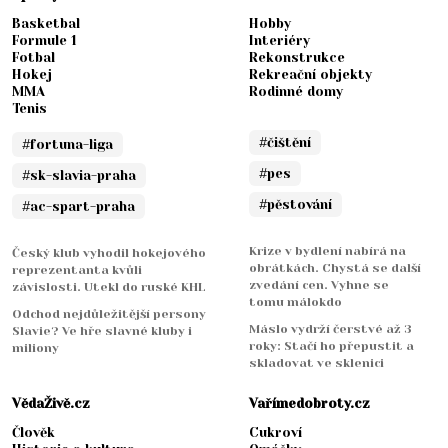
Basketbal
Hobby
Formule 1
Interiéry
Fotbal
Rekonstrukce
Hokej
Rekreační objekty
MMA
Rodinné domy
Tenis
#čištění
#fortuna-liga
#pes
#sk-slavia-praha
#pěstování
#ac-spart-praha
Krize v bydlení nabírá na
Český klub vyhodil hokejového
obrátkách. Chystá se další
reprezentanta kvůli
zvedání cen. Vyhne se
závislosti. Utekl do ruské KHL
tomu málokdo
Odchod nejdůležitější persony
Máslo vydrží čerstvé až 3
Slavie? Ve hře slavné kluby i
roky: Stačí ho přepustit a
miliony
skladovat ve sklenici
VědaŽivě.cz
Vařímedobroty.cz
Člověk
Cukroví