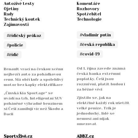
Autoživě testy
Komentáře
Ojetiny
Rozhovory
Rady
Spotřebitel
Technický koutek
Technologie
Zajímavosti
#vladimir putin
#řidičský průkaz
#česká republika
#policie
#covid-19
#řidič
Od 1. října zavede známá
Renault vrací na českou scénu
česká banka extrémní
nejhezčí auto za pohádkovou
poplatky. Češi jsou
cenu. Má obří kufr a spolehlivý
rozzuřeni, platit budou i
motor bez kapky elektrifikace
za běžné věci
„Čínská Kia Sportage“ se
Zjistilo se, jak na
uvádí na trh. Inteligentní SUV
elektřině každý rok ušetřit
poháněné výhradně benzínem
velké peníze. Trik je
si Češi zamilují víc než Škodu a
jednoduchý, lidé se
Dacii
nemusí ani nijak
omezovat
SportyŽivě.cz
ADBZ.cz