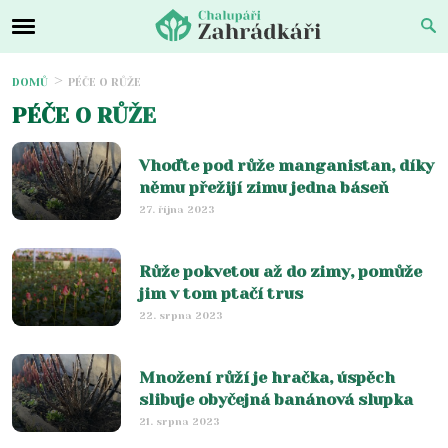
DOMŮ
PÉČE O RŮŽE
PÉČE O RŮŽE
Vhoďte pod růže manganistan, díky
němu přežijí zimu jedna báseň
27. října 2023
Růže pokvetou až do zimy, pomůže
jim v tom ptačí trus
22. srpna 2023
Množení růží je hračka, úspěch
slibuje obyčejná banánová slupka
21. srpna 2023