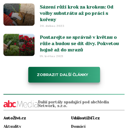
Sázení růží krok za krokem: Od
volby substrátu až po práci s
kořeny
20. dubna 2023
Postarejte se správně v květnu o
růže a budou se dít divy. Pokvetou
hojně až do mrazů
18. května 2021
ZOBRAZIT DALŠÍ ČLÁNKY
Další portály spadající pod abcMedia
Network, s.r.o.
AutoŽivě.cz
Události247.cz
Aktuality
Domácí