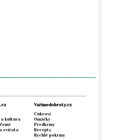
.cz
Vařímedobroty.cz
Cukroví
 a kultura
Omáčky
 Země
Předkrmy
a zvířata
Recepty
a
Rychlé pokrmy