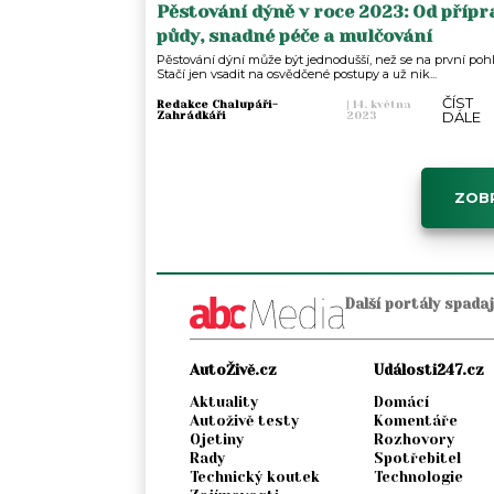
Pěstování dýně v roce 2023: Od přípr
půdy, snadné péče a mulčování
Pěstování dýní může být jednodušší, než se na první pohl
Stačí jen vsadit na osvědčené postupy a už nik...
ČÍST
Redakce Chalupáři-
|
14. května
DÁLE
Zahrádkáři
2023
ZOBR
Další portály spada
AutoŽivě.cz
Události247.cz
Aktuality
Domácí
Autoživě testy
Komentáře
Ojetiny
Rozhovory
Rady
Spotřebitel
Technický koutek
Technologie