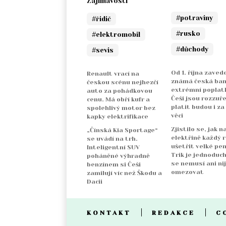
Zajímavosti
#potraviny
#řidič
#rusko
#elektromobil
#důchody
#sevis
Od 1. října zaved
Renault vrací na
známá česká ba
českou scénu nejhezčí
extrémní poplatk
auto za pohádkovou
Češi jsou rozzuře
cenu. Má obří kufr a
platit budou i za
spolehlivý motor bez
věci
kapky elektrifikace
Zjistilo se, jak n
„Čínská Kia Sportage“
elektřině každý 
se uvádí na trh.
ušetřit velké pen
Inteligentní SUV
Trik je jednoduch
poháněné výhradně
se nemusí ani ni
benzínem si Češi
omezovat
zamilují víc než Škodu a
Dacii
KONTAKT
REDAKCE
C