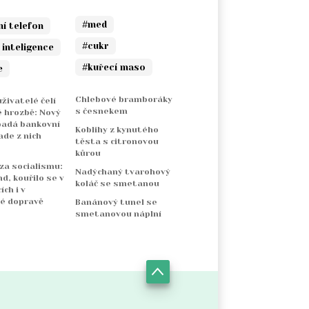
#med
ní telefon
#cukr
 inteligence
#kuřecí maso
e
Chlebové bramboráky
živatelé čelí
s česnekem
 hrozbě: Nový
padá bankovní
Koblihy z kynutého
ade z nich
těsta s citronovou
kůrou
 za socialismu:
Nadýchaný tvarohový
nd, kouřilo se v
koláč se smetanou
ch i v
é dopravě
Banánový tunel se
smetanovou náplní