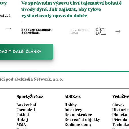
avy
Ve správném výsevu tkví tajemství bohaté
úrody dýní. Jak zajistit, aby tykve
vystartovaly opravdu dobře
ed zdá.
...
ČÍST
Redakce Chalupáři-
|
27. května
DÁLE
Zahrádkáři
2021
AZIT DALŠÍ ČLÁNKY
jící pod abcMedia Network, s.r.o.
SportyŽivě.cz
ADBZ.cz
VědaŽivě
Basketbal
Hobby
Člověk
Formule 1
Interiéry
Historie
Fotbal
Rekonstrukce
Planeta
Hokej
Rekreační objekty
Příroda 
MMA
Rodinné domy
Technik