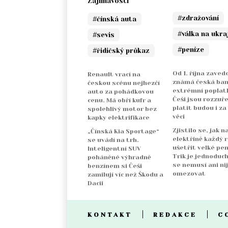
Zajímavosti
#zdražování
#čínská auta
#válka na ukra
#sevis
#peníze
#řidičský průkaz
Od 1. října zaved
Renault vrací na
známá česká ba
českou scénu nejhezčí
extrémní poplatk
auto za pohádkovou
Češi jsou rozzuře
cenu. Má obří kufr a
platit budou i za
spolehlivý motor bez
věci
kapky elektrifikace
Zjistilo se, jak n
„Čínská Kia Sportage“
elektřině každý 
se uvádí na trh.
ušetřit velké pen
Inteligentní SUV
Trik je jednoduch
poháněné výhradně
se nemusí ani ni
benzínem si Češi
omezovat
zamilují víc než Škodu a
Dacii
KONTAKT
REDAKCE
C