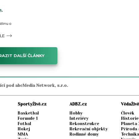
.
tlinu o
ÁLE
AZIT DALŠÍ ČLÁNKY
jící pod abcMedia Network, s.r.o.
SportyŽivě.cz
ADBZ.cz
VědaŽivě
Basketbal
Hobby
Člověk
Formule 1
Interiéry
Historie
Fotbal
Rekonstrukce
Planeta
Hokej
Rekreační objekty
Příroda 
MMA
Rodinné domy
Technik