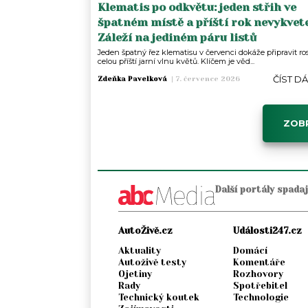
Klematis po odkvětu: jeden střih ve
špatném místě a příští rok nevykvete
Záleží na jediném páru listů
Jeden špatný řez klematisu v červenci dokáže připravit ros
celou příští jarní vlnu květů. Klíčem je věd...
ČÍST D
Zdeňka Pavelková
|
7. července 2026
ZOBR
Další portály spada
AutoŽivě.cz
Události247.cz
Aktuality
Domácí
Autoživě testy
Komentáře
Ojetiny
Rozhovory
Rady
Spotřebitel
Technický koutek
Technologie