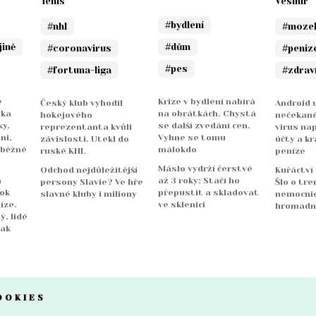
Tenis
Vesmír
#bydlení
#nhl
#moze
jině
#dům
#coronavirus
#peniz
#pes
#fortuna-liga
#zdrav
e
Krize v bydlení nabírá
Český klub vyhodil
Android u
nka
na obrátkách. Chystá
hokejového
nečekané
y.
se další zvedání cen.
reprezentanta kvůli
virus na
ni,
Vyhne se tomu
závislosti. Utekl do
účty a kr
 běžné
málokdo
ruské KHL
peníze
Máslo vydrží čerstvé
Odchod nejdůležitější
Kuřáctví
a
až 3 roky: Stačí ho
persony Slavie? Ve hře
Šlo o tre
rok
přepustit a skladovat
slavné kluby i miliony
nemocnicí
íze.
ve sklenici
hromadn
ý, lidé
jak
OOKIES