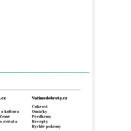
.cz
Vařímedobroty.cz
Cukroví
 a kultura
Omáčky
 Země
Předkrmy
a zvířata
Recepty
a
Rychlé pokrmy