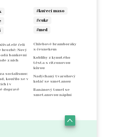
#kuřecí maso
k
#cukr
e
#med
í
Chlebové bramboráky
živatelé čelí
s česnekem
 hrozbě: Nový
padá bankovní
Koblihy z kynutého
ade z nich
těsta s citronovou
kůrou
 za socialismu:
Nadýchaný tvarohový
nd, kouřilo se v
koláč se smetanou
ch i v
é dopravě
Banánový tunel se
smetanovou náplní