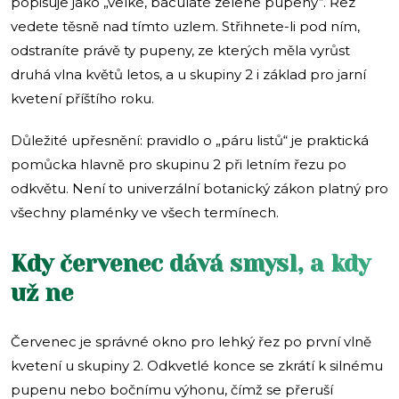
popisuje jako „velké, baculaté zelené pupeny“. Řez
vedete těsně nad tímto uzlem. Střihnete-li pod ním,
odstraníte právě ty pupeny, ze kterých měla vyrůst
druhá vlna květů letos, a u skupiny 2 i základ pro jarní
kvetení příštího roku.
Důležité upřesnění: pravidlo o „páru listů“ je praktická
pomůcka hlavně pro skupinu 2 při letním řezu po
odkvětu. Není to univerzální botanický zákon platný pro
všechny plaménky ve všech termínech.
Kdy červenec dává smysl, a kdy
už ne
Červenec je správné okno pro lehký řez po první vlně
kvetení u skupiny 2. Odkvetlé konce se zkrátí k silnému
pupenu nebo bočnímu výhonu, čímž se přeruší