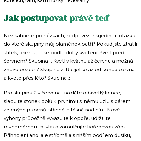
koncích, tam, kam nůžky nedosáhly.
Jak postupovat právě teď
Než sáhnete po nůžkách, zodpovězte si jedinou otázku:
do které skupiny můj plamének patří? Pokud jste ztratili
štítek, orientujte se podle doby kvetení. Kvetl před
červnem? Skupina 1. Kvetl v květnu až červnu a možná
znovu později? Skupina 2. Rozjel se až od konce června
a kvete přes léto? Skupina 3.
Pro skupinu 2 v červenci: najděte odkvetlý konec,
sledujte stonek dolů k prvnímu silnému uzlu s párem
zelených pupenů, střihněte těsně nad ním. Nové
výhony průběžně vyvazujte k opoře, udržujte
rovnoměrnou zálivku a zamulčujte kořenovou zónu.
Přihnojení ano, ale střídmě a s nižším podílem dusíku,