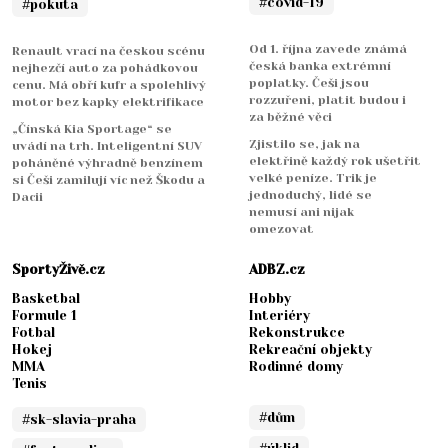
#covid-19
#pokuta
Od 1. října zavede známá
Renault vrací na českou scénu
česká banka extrémní
nejhezčí auto za pohádkovou
poplatky. Češi jsou
cenu. Má obří kufr a spolehlivý
rozzuřeni, platit budou i
motor bez kapky elektrifikace
za běžné věci
„Čínská Kia Sportage“ se
Zjistilo se, jak na
uvádí na trh. Inteligentní SUV
elektřině každý rok ušetřit
poháněné výhradně benzínem
velké peníze. Trik je
si Češi zamilují víc než Škodu a
jednoduchý, lidé se
Dacii
nemusí ani nijak
omezovat
SportyŽivě.cz
ADBZ.cz
Basketbal
Hobby
Formule 1
Interiéry
Fotbal
Rekonstrukce
Hokej
Rekreační objekty
MMA
Rodinné domy
Tenis
#dům
#sk-slavia-praha