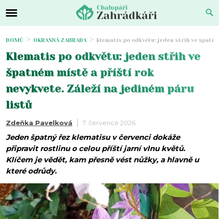
DOMŮ
OKRASNÁ ZAHRADA
Klematis po odkvětu: jeden střih ve špatné
Klematis po odkvětu: jeden střih ve
špatném místě a příští rok
nevykvete. Záleží na jediném páru
listů
Zdeňka Pavelková
7. července 2026
Jeden špatný řez klematisu v červenci dokáže
připravit rostlinu o celou příští jarní vlnu květů.
Klíčem je vědět, kam přesně vést nůžky, a hlavně u
které odrůdy.