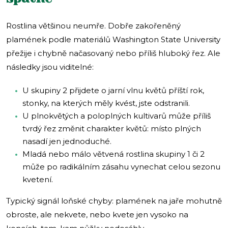
Rostlina většinou neumře. Dobře zakořeněný
plamének podle materiálů Washington State University
přežije i chybně načasovaný nebo příliš hluboký řez. Ale
následky jsou viditelné:
U skupiny 2 přijdete o jarní vlnu květů příští rok,
stonky, na kterých měly kvést, jste odstranili.
U plnokvětých a poloplných kultivarů může příliš
tvrdý řez změnit charakter květů: místo plných
nasadí jen jednoduché.
Mladá nebo málo větvená rostlina skupiny 1 či 2
může po radikálním zásahu vynechat celou sezonu
kvetení.
Typický signál loňské chyby: plamének na jaře mohutně
obroste, ale nekvete, nebo kvete jen vysoko na