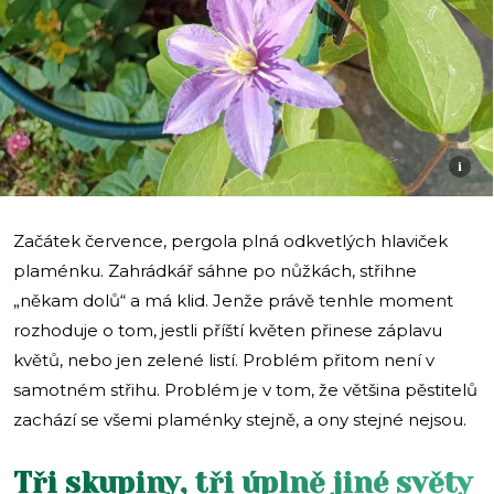
i
Začátek července, pergola plná odkvetlých hlaviček
plaménku. Zahrádkář sáhne po nůžkách, střihne
„někam dolů“ a má klid. Jenže právě tenhle moment
rozhoduje o tom, jestli příští květen přinese záplavu
květů, nebo jen zelené listí. Problém přitom není v
samotném střihu. Problém je v tom, že většina pěstitelů
zachází se všemi plaménky stejně, a ony stejné nejsou.
Tři skupiny, tři úplně jiné světy