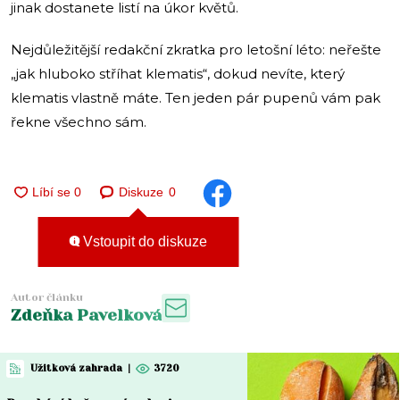
jinak dostanete listí na úkor květů.
Nejdůležitější redakční zkratka pro letošní léto: neřešte
„jak hluboko stříhat klematis“, dokud nevíte, který
klematis vlastně máte. Ten jeden pár pupenů vám pak
řekne všechno sám.
Diskuze
0
Vstoupit do diskuze
Autor článku
Zdeňka Pavelková
Užitková zahrada
|
3720