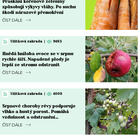
Praskání kořenové zeleniny
způsobují výkyvy vláhy. Po suchu
škodí nárazové přemokření
ČÍST DÁLE
Užitková zahrada
|
9483
Hnědá hniloba ovoce se v srpnu
rychle šíří. Napadené plody je
lepší ze stromu odstranit
ČÍST DÁLE
Užitková zahrada
|
4009
Srpnové choroby révy podporuje
vlhko a hustý porost. Pomáhá
vzdušnost a odstranění
napadených částí
ČÍST DÁLE