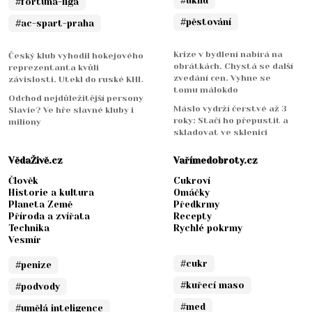
#úklid
#fortuna-liga
#pěstování
#ac-spart-praha
Krize v bydlení nabírá na
Český klub vyhodil hokejového
obrátkách. Chystá se další
reprezentanta kvůli
zvedání cen. Vyhne se
závislosti. Utekl do ruské KHL
tomu málokdo
Odchod nejdůležitější persony
Máslo vydrží čerstvé až 3
Slavie? Ve hře slavné kluby i
roky: Stačí ho přepustit a
miliony
skladovat ve sklenici
VědaŽivě.cz
Vařímedobroty.cz
Člověk
Cukroví
Historie a kultura
Omáčky
Planeta Země
Předkrmy
Příroda a zvířata
Recepty
Technika
Rychlé pokrmy
Vesmír
#cukr
#penize
#kuřecí maso
#podvody
#med
#umělá inteligence