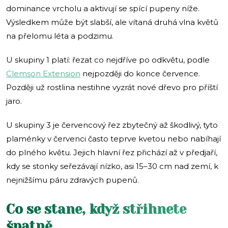
dominance vrcholu a aktivují se spící pupeny níže.
Výsledkem může být slabší, ale vítaná druhá vlna květů
na přelomu léta a podzimu.
U skupiny 1 platí: řezat co nejdříve po odkvětu, podle
Clemson Extension
nejpozději do konce července.
Později už rostlina nestihne vyzrát nové dřevo pro příští
jaro.
U skupiny 3 je červencový řez zbytečný až škodlivý, tyto
plaménky v červenci často teprve kvetou nebo nabíhají
do plného květu. Jejich hlavní řez přichází až v předjaří,
kdy se stonky seřezávají nízko, asi 15–30 cm nad zemí, k
nejnižšímu páru zdravých pupenů.
Co se stane, když střihnete
špatně