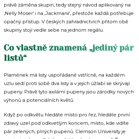
právě záměna skupin, tedy stejný návod aplikovaný na
‚Nelly Moser‘ i na ‚Jackmanii‘, přestože každá potřebuje
opačný přístup. V českých zahradnictvích přitom obě
skupiny stojí vedle sebe na jednom regálu.
Co vlastně znamená „jediný pár
listů“
Plamének má listy uspořádané vstřícně, na každém
uzlu sedí proti sobě dva listy a v jejich úžlabí se skrývají
pupeny. Právě tyto axilární pupeny jsou zárodky nových
výhonů a potenciálních květů.
Když po odkvětu hledáte místo pro řez, hledáte první
zdravý uzel pod odkvetlým koncem, místo, kde vidíte
pár zelených, plných pupenů. Clemson University je