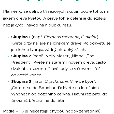
Plaménky se dělí do tří řezových skupin podle toho, na
jakém dřevě kvetou. A právě tohle dělení je důležitější
než jakýkoli návod na hloubku řezu.
Skupina 1
(např.
Clematis montana
,
C. alpina
):
Kvete brzy na jaře na loňském dřevě. Po odkvětu se
jen lehce tvaruje, žádný hluboký zásah.
Skupina 2
(např. ‚Nelly Moser‘, ‚Niobe‘, ‚The
President‘): Kvete na starém i novém dřevě, často
dvakrát za sezonu. Právě tady se v červenci řeší
odkvetlé konce.
Skupina 3
(např.
C. jackmanii
, ‚Ville de Lyon‘,
‚Comtesse de Bouchaud‘): Kvete na letošních
výhonech od pozdního června. Hlavní řez patří do
února až března, ne do léta.
Podle
RHS
je nejčastější chybou hobby zahradníků