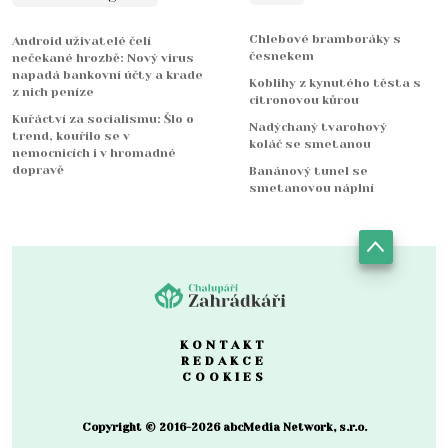
Chlebové bramboráky s
Android uživatelé čelí
česnekem
nečekané hrozbě: Nový virus
napadá bankovní účty a krade
Koblihy z kynutého těsta s
z nich peníze
citronovou kůrou
Kuřáctví za socialismu: Šlo o
Nadýchaný tvarohový
trend, kouřilo se v
koláč se smetanou
nemocnicích i v hromadné
dopravě
Banánový tunel se
smetanovou náplní
KONTAKT
REDAKCE
COOKIES
Copyright © 2016-2026 abcMedia Network, s.r.o.