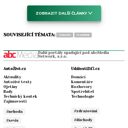
ZOBRAZIT DALŠÍ ČLÁNKY
SOUVISEJÍCÍ TÉMATA:
CLEMATIS
PLAMÉNEK
Další portály spadající pod abcMedia
Network, s.r.o.
AutoŽivě.cz
Události247.cz
Aktuality
Domácí
Autoživě testy
Komentáře
Ojetiny
Rozhovory
Rady
Spotřebitel
Technický koutek
Technologie
Zajímavosti
#zdražování
#nehoda
#důchody
#sevis