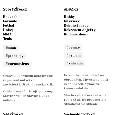
SportyŽivě.cz
ADBZ.cz
Basketbal
Hobby
Formule 1
Interiéry
Fotbal
Rekonstrukce
Hokej
Rekreační objekty
MMA
Rodinné domy
Tenis
#penize
#mma
#bydlení
#prestupy
#zahrada
#coronavirus
Krize v bydlení nabírá na
Český klub vyhodil hokejového
obrátkách. Chystá se další
reprezentanta kvůli
zvedání cen. Vyhne se
závislosti. Utekl do ruské KHL
tomu málokdo
Odchod nejdůležitější persony
Máslo vydrží čerstvé až 3
Slavie? Ve hře slavné kluby i
roky: Stačí ho přepustit a
miliony
skladovat ve sklenici
VědaŽivě.cz
Vařímedobroty.cz