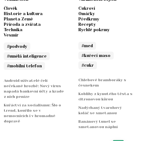
Člověk
Cukroví
Historie a kultura
Omáčky
Planeta Země
Předkrmy
Příroda a zvířata
Recepty
Technika
Rychlé pokrmy
Vesmír
#med
#podvody
#kuřecí maso
#umělá inteligence
#cukr
#mobilní telefon
Chlebové bramboráky s
Android uživatelé čelí
česnekem
nečekané hrozbě: Nový virus
napadá bankovní účty a krade
Koblihy z kynutého těsta s
z nich peníze
citronovou kůrou
Kuřáctví za socialismu: Šlo o
Nadýchaný tvarohový
trend, kouřilo se v
koláč se smetanou
nemocnicích i v hromadné
dopravě
Banánový tunel se
smetanovou náplní