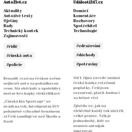
AutoŽivě.cz
Události247.cz
Aktuality
Domácí
Autoživě testy
Komentáře
Ojetiny
Rozhovory
Rady
Spotřebitel
Technický koutek
Technologie
Zajímavosti
#zdražování
#řidič
#důchody
#čínská auta
#potraviny
#policie
Od 1. října zavede známá
Renault vrací na českou scénu
česká banka extrémní
nejhezčí auto za pohádkovou
poplatky. Češi jsou
cenu. Má obří kufr a spolehlivý
rozzuřeni, platit budou i
motor bez kapky elektrifikace
za běžné věci
„Čínská Kia Sportage“ se
Zjistilo se, jak na
uvádí na trh. Inteligentní SUV
elektřině každý rok ušetřit
poháněné výhradně benzínem
velké peníze. Trik je
si Češi zamilují víc než Škodu a
jednoduchý, lidé se
Dacii
nemusí ani nijak
omezovat