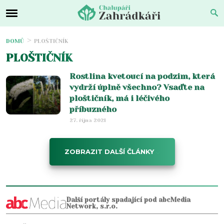
DOMŮ
PLOŠTIČNÍK
PLOŠTIČNÍK
Rostlina kvetoucí na podzim, která
vydrží úplně všechno? Vsaďte na
ploštičník, má i léčivého
příbuzného
27. října 2021
ZOBRAZIT DALŠÍ ČLÁNKY
Další portály spadající pod abcMedia
Network, s.r.o.