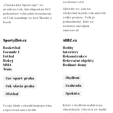
za běžné věci
„Čínská Kia Sportage“ se
Zjistilo se, jak na
uvádí na trh. Inteligentní SUV
elektřině každý rok ušetřit
poháněné výhradně benzínem
velké peníze. Trik je
si Češi zamilují víc než Škodu a
jednoduchý, lidé se
Dacii
nemusí ani nijak
omezovat
SportyŽivě.cz
ADBZ.cz
Basketbal
Hobby
Formule 1
Interiéry
Fotbal
Rekonstrukce
Hokej
Rekreační objekty
MMA
Rodinné domy
Tenis
#bydlení
#ac-spart-praha
#zahrada
#sk-slavia-praha
#pokuta
#fotbal
Krize v bydlení nabírá na
Český klub vyhodil hokejového
obrátkách. Chystá se další
reprezentanta kvůli