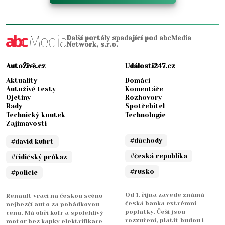
Další portály spadající pod abcMedia
Network, s.r.o.
AutoŽivě.cz
Události247.cz
Aktuality
Domácí
Autoživě testy
Komentáře
Ojetiny
Rozhovory
Rady
Spotřebitel
Technický koutek
Technologie
Zajímavosti
#důchody
#david kubrt
#česká republika
#řidičský průkaz
#rusko
#policie
Od 1. října zavede známá
Renault vrací na českou scénu
česká banka extrémní
nejhezčí auto za pohádkovou
poplatky. Češi jsou
cenu. Má obří kufr a spolehlivý
rozzuřeni, platit budou i
motor bez kapky elektrifikace