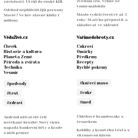
zvedání cen. Vyhne se
závislosti. Utekl do ruské KHL
tomu málokdo
Odchod nejdůležitější persony
Máslo vydrží čerstvé až 3
Slavie? Ve hře slavné kluby i
roky: Stačí ho přepustit a
miliony
skladovat ve sklenici
VědaŽivě.cz
Vařímedobroty.cz
Člověk
Cukroví
Historie a kultura
Omáčky
Planeta Země
Předkrmy
Příroda a zvířata
Recepty
Technika
Rychlé pokrmy
Vesmír
#kuřecí maso
#podvody
#cukr
#test
#med
#zdraví
Chlebové bramboráky s
Android uživatelé čelí
česnekem
nečekané hrozbě: Nový virus
napadá bankovní účty a krade
Koblihy z kynutého těsta s
z nich peníze
citronovou kůrou