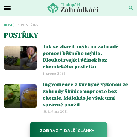
DOMŮ
POSTŘIKY
POSTŘIKY
Jak se zbavit mšic na zahradě
pomocí běžného mýdla.
Dlouhotrvající účinek bez
chemického postřiku
4. srpna 2021
Ingredience z kuchyně vyženou ze
zahrady škůdce naprosto bez
chemie. Málokdo je však umí
správně použít
16. května 2021
ZOBRAZIT DALŠÍ ČLÁNKY